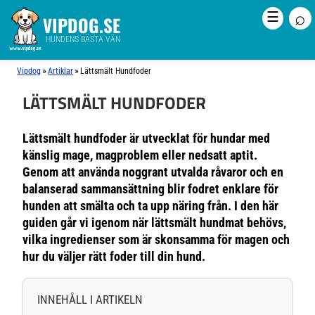
⌕
☰
VIPDOG.SE
HUNDENS BÄSTA VÄN
»
»
Vipdog
Artiklar
Lättsmält Hundfoder
LÄTTSMÄLT HUNDFODER
Lättsmält hundfoder är utvecklat för hundar med
känslig mage, magproblem eller nedsatt aptit.
Genom att använda noggrant utvalda råvaror och en
balanserad sammansättning blir fodret enklare för
hunden att smälta och ta upp näring från. I den här
guiden går vi igenom när lättsmält hundmat behövs,
vilka ingredienser som är skonsamma för magen och
hur du väljer rätt foder till din hund.
INNEHÅLL I ARTIKELN