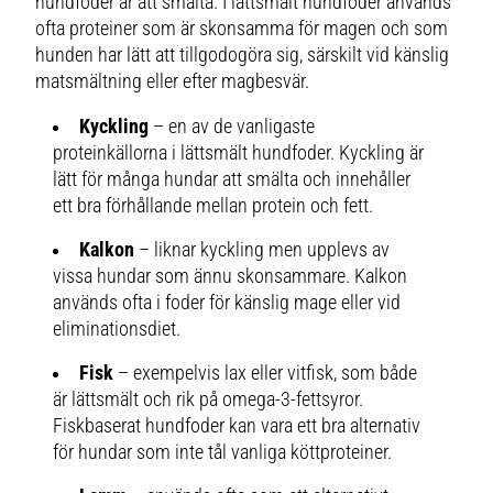
hundfoder är att smälta. I lättsmält hundfoder används
ofta proteiner som är skonsamma för magen och som
hunden har lätt att tillgodogöra sig, särskilt vid känslig
matsmältning eller efter magbesvär.
Kyckling
– en av de vanligaste
proteinkällorna i lättsmält hundfoder. Kyckling är
lätt för många hundar att smälta och innehåller
ett bra förhållande mellan protein och fett.
Kalkon
– liknar kyckling men upplevs av
vissa hundar som ännu skonsammare. Kalkon
används ofta i foder för känslig mage eller vid
eliminationsdiet.
Fisk
– exempelvis lax eller vitfisk, som både
är lättsmält och rik på omega-3-fettsyror.
Fiskbaserat hundfoder kan vara ett bra alternativ
för hundar som inte tål vanliga köttproteiner.