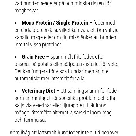
vad hunden reagerar på och minska risken för
vuxenfoder rådfråga din veterinär.
Ger du Canagan Puppy till din valp
magbesvär.
rekommenderar vi att fortsätta
med något utav Canagan
vuxenfoder. Du hittar flera olika
Mono Protein / Single Protein
– foder med
sorter i vårt sortiment, se några
en enda proteinkälla, vilket kan vara ett bra val vid
alternativ nedan.
känslig mage eller om du misstänker att hunden
inte tål vissa proteiner.
Grain Free
– spannmålsfritt foder, ofta
baserat på potatis eller sötpotatis istället för vete.
Det kan fungera för vissa hundar, men är inte
automatiskt mer lättsmält för alla.
Veterinary Diet
– ett samlingsnamn för foder
som är framtaget för specifika problem och ofta
säljs via veterinär eller djurapotek. Här finns
många lättsmälta alternativ, särskilt inom mag-
och tarmhälsa.
Kom ihåg att lättsmält hundfoder inte alltid behöver