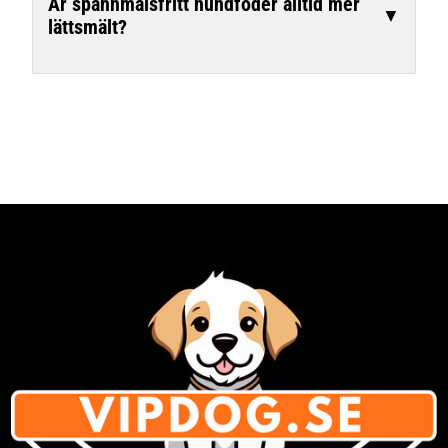
Är spannmålsfritt hundfoder alltid mer
▼
lättsmält?