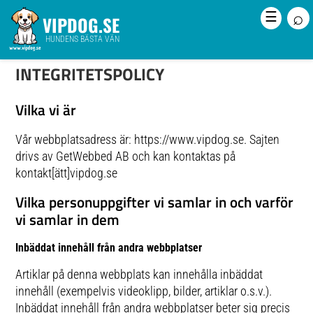
⌕
☰
VIPDOG.SE
HUNDENS BÄSTA VÄN
INTEGRITETSPOLICY
Vilka vi är
Vår webbplatsadress är: https://www.vipdog.se. Sajten
drivs av GetWebbed AB och kan kontaktas på
kontakt[ätt]vipdog.se
Vilka personuppgifter vi samlar in och varför
vi samlar in dem
Inbäddat innehåll från andra webbplatser
Artiklar på denna webbplats kan innehålla inbäddat
innehåll (exempelvis videoklipp, bilder, artiklar o.s.v.).
Inbäddat innehåll från andra webbplatser beter sig precis