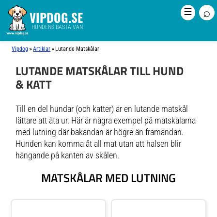
⌕
☰
VIPDOG.SE
HUNDENS BÄSTA VÄN
»
»
Vipdog
Artiklar
Lutande Matskålar
LUTANDE MATSKÅLAR TILL HUND
& KATT
Till en del hundar (och katter) är en lutande matskål
lättare att äta ur. Här är några exempel på matskålarna
med lutning där bakändan är högre än framändan.
Hunden kan komma åt all mat utan att halsen blir
hängande på kanten av skålen.
MATSKÅLAR MED LUTNING