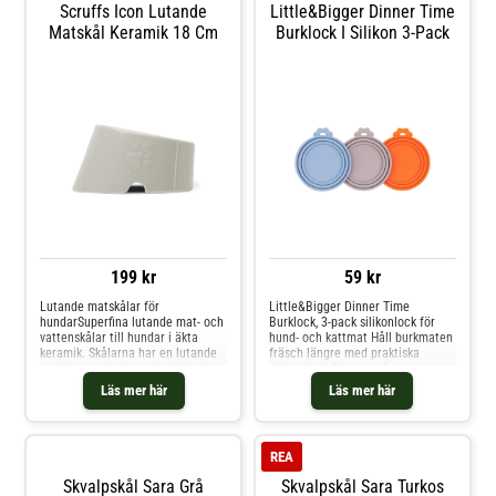
Scruffs Icon Lutande
Little&Bigger Dinner Time
Matskål Keramik 18 Cm
Burklock I Silikon 3-Pack
199 kr
59 kr
Lutande matskålar för
Little&Bigger Dinner Time
hundarSuperfina lutande mat- och
Burklock, 3-pack silikonlock för
vattenskålar till hundar i äkta
hund- och kattmat Håll burkmaten
keramik. Skålarna har en lutande
fräsch längre med praktiska
vinkel som gör det enkelt för din
silikonlock! Passar två
hund att äta ur den. Det är den
burkstorlekar, är återanvändbara
Läs mer här
Läs mer här
perfekta skålen för exempelvis
och enkla att rengöra. Tätslutande
små hundraser eller valpar.Scruffs
design bevarar smak och kvalitet,
Icon Lutande Matskål Keramik i
perfekt för hund- och kattmat. Ett
Keramik är designad i en
hållbart alternativ som minskar
REA
snygg skandinavisk stil och blir en
matsvinn och behovet av
fin detalj i ditt hem!
engångsprodukter.
Skvalpskål Sara Grå
Skvalpskål Sara Turkos
Keramikskålarna 18 cm.