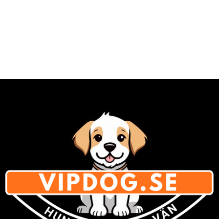
kontaminering Minskar lukt vid
förvaring och upptining Hjälper till
att hålla andra livsmedel åtskilda
Kort beskrivning Skålen är
tillverkad i rostfritt stål och har en
antiglid-botten som gör att den
står stadigt under användning.
Det medföljande silikonlocket
håller maten skyddad och bidrar
till en mer hygienisk hantering,
särskilt vid förvaring i kylskåp.
Produkten lämpar sig väl för dig
som ger färskfoder och behöver
tina maten innan servering. Alla
delar tål maskindisk för enkel
rengöring. Fördelar med
Little&Bigger Dinner Time
Metallskål Rostfri skål för hållbar
användning Silikonlock som
skyddar och håller maten fräsch
Antiglid-botten som ger stabilitet
Passar utmärkt för färskfoder och
upptining Minimerar lukt under
förvaring Tål maskindisk för enkel
rengöring Specifikationer
Material: Rostfritt stål och silikon
Färg: Grå Storlek: Diameter 13,8 /
16,8 cm, höjd 6 cm Skötsel: Tål
maskindisk Att tänka på Ej lämplig
för mikrovågsugn FAQ Kan skålen
användas i kylskåp? Ja,
silikonlocket gör den lämplig för