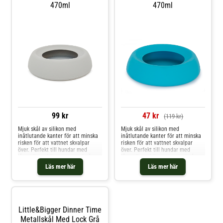
470ml
470ml
Dem passar alla hundar men
speciellt små hundraser eller
valpar. Du kan enkelt diska
keramikskålarna
i diskmaskinen.Egenskaper Scruffs
Icon Drink Bowl Går att tvätta i
diskmaskinLätt att äta urÄkta
keramikHos VetZoo får du
alltid snabba leveranser och fria
returer, så du kan alltid skicka
tillbaka produkten till
oss, helt kostnadsfritt!
99 kr
47 kr
(119 kr)
Mjuk skål av silikon med
Mjuk skål av silikon med
inåtlutande kanter för att minska
inåtlutande kanter för att minska
risken för att vattnet skvalpar
risken för att vattnet skvalpar
över. Perfekt till hundar med
över. Perfekt till hundar med
långa öron. Lätt att ta med på
långa öron. Lätt att ta med på
resan och använda i bilen.
resan och använda i bilen.
Läs mer här
Läs mer här
Little&Bigger Dinner Time
Metallskål Med Lock Grå