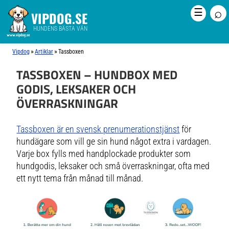
⌕
☰
VIPDOG.SE
HUNDENS BÄSTA VÄN
»
»
Vipdog
Artiklar
Tassboxen
TASSBOXEN – HUNDBOX MED
GODIS, LEKSAKER OCH
ÖVERRASKNINGAR
Tassboxen är en svensk prenumerationstjänst
för
hundägare som vill ge sin hund något extra i vardagen.
Varje box fylls med handplockade produkter som
hundgodis, leksaker och små överraskningar, ofta med
ett nytt tema från månad till månad.