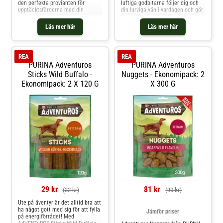
den perfekta provianten för
luftiga godbitarna följer dig och
upptäcktsfärderna med din
din lurviga vän i vardagen och gör
fyrbenta kompis som kommer att
varje träningspass tillsammans
älska den utsökta smaken. De
roligare. Ingen hund kan motstå
Läs mer här
Läs mer här
fettsnåla godbitarna smakar
detta läckra godis. Bitarna är
härligt av mustigt hjortkött. Den
lagom stora och formade så att
grova strukturen på PURINA
du enkelt kan dela dem i två delar,
Adventuros Strips Wild Deer
så d
REA
REA
uppmuntrar hu
PURINA Adventuros
PURINA Adventuros
Sticks Wild Buffalo -
Nuggets - Ekonomipack: 2
Ekonomipack: 2 X 120 G
X 300 G
29 kr
81 kr
(32 kr)
(90 kr)
Ute på äventyr är det alltid bra att
ha något gott med sig för att fylla
Jämför priser
på energiförrådet! Med