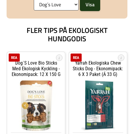
inga tillsatta färgämnen,
kan skämma bort hundarna extra
konserveringsmedel, smakämnen
mycket. Raw for Paw Dog Treats
eller andra tillsatser eller
Wild Boar
antibiotiska rester.
FLER TIPS PÅ EKOLOGISKT
HUNDGODIS
i
i
REA
REA
Dog´s Love Bio Sticks
Yarrah Ekologiska Chew
Med Ekologisk Kyckling -
Sticks Dog - Ekonomipack:
Ekonomipack: 12 X 150 G
6 X 3 Paket (á 33 G)