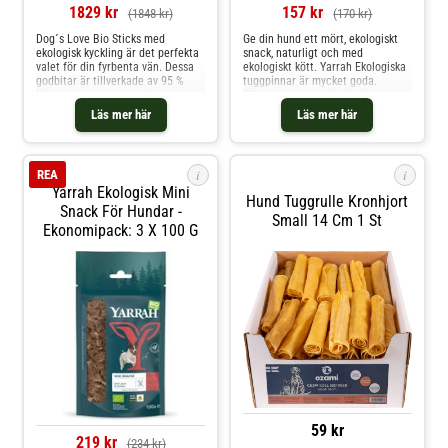
1829 kr
157 kr
(1848 kr)
(170 kr)
Dog´s Love Bio Sticks med
Ge din hund ett mört, ekologiskt
ekologisk kyckling är det perfekta
snack, naturligt och med
valet för din fyrbenta vän. Dessa
ekologiskt kött. Yarrah Ekologiska
godbitar är tillverkade av 95 %
tuggpinnar är mycket goda.
högkvalitativt ekologiskt
Eftersom hundar är köttätare av
kycklingmuskelkött och har en
naturen motsvarar detta
Läs mer här
Läs mer här
mjuk konsistens som din hund
hundgodis med en hög köttandel
kommer att älska. De är idealiska
deras naturliga näring. Tillsatsen
som en artanpassad belöning för
av ekologisk spirulina och
lek och träning och är
ekologisk havtorn avrundar inte
i
i
REA
Yarrah Ekologisk Mini
Hund Tuggrulle Kronhjort
Snack För Hundar -
Small 14 Cm 1 St
Ekonomipack: 3 X 100 G
59 kr
219 kr
(234 kr)