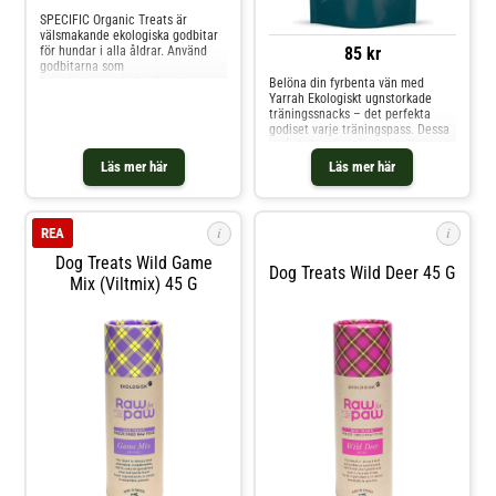
SPECIFIC Organic Treats är
välsmakande ekologiska godbitar
85 kr
för hundar i alla åldrar. Använd
godbitarna som
kompletteringsfoder för att
Belöna din fyrbenta vän med
belöna din hund. Kan esätta max
Yarrah Ekologiskt ugnstorkade
10-15 % av hundens energibehov.
träningssnacks – det perfekta
Minska den dagliga foderransonen
godiset varje träningspass. Dessa
efter hur många godbitar du gett
små, fyrkantiga tärningar är
för att undvika övervikt.
särskilt utvecklade för effektiv
Läs mer här
Läs mer här
och medveten hundträning. Tack
vare deras idealiska storlek kan de
ges och ätas på ett ögonblick, så
att din hund sn
i
i
REA
Dog Treats Wild Game
Dog Treats Wild Deer 45 G
Mix (Viltmix) 45 G