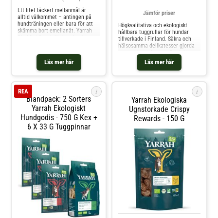
Ett litet läckert mellanmål är
Jämför priser
alltid välkommet – antingen på
hundträningen eller bara för att
Högkvalitativa och ekologiskt
skämma bort emellanåt. Yarrah
hållbara tuggrullar för hundar
Bio Mini Snack för hundar är
tillverkade i Finland. Säkra och
perfekt som godis mellan
hälsosamma delikatesser gjorda
huvudmåltiderna. De små bitarna
av rena ingredienser. Produkterna
ligger i en återförslutningsbar
är handgjorda i en liten by i
Läs mer här
Läs mer här
förpackning och kan alltid tas ut i
Finland, och råvarorna kommer
önskad mängd. Hundgod
direkt från Nordens natur.
Tuggprodukterna är gjorda av
100% råhud utan att lägga till
i
i
REA
något. Huden är i sig mager och
Blandpack: 2 Sorters
Yarrah Ekologiska
tuggorna har en äkta viltsmak
Yarrah Ekologiskt
kvar. Tuggprodukterna innehåller
Ugnstorkade Crispy
inga tillsatta färgämnen,
Hundgodis - 750 G Kex +
Rewards - 150 G
konserveringsmedel, smakämnen
6 X 33 G Tuggpinnar
eller andra tillsatser eller
antibiotiska rester.