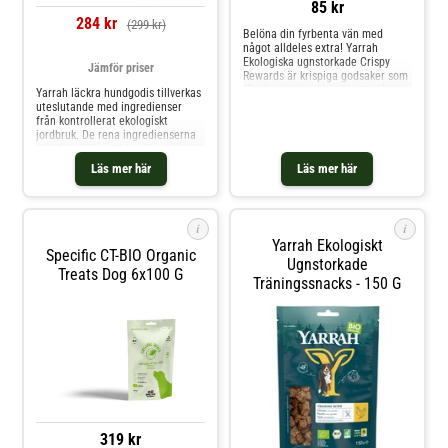
85 kr
284 kr
(299 kr)
Belöna din fyrbenta vän med
något alldeles extra! Yarrah
Ekologiska ugnstorkade Crispy
Jämför priser
Rewards är krispiga godsaker som
får din älsklings hjärta att slå lite
Yarrah läckra hundgodis tillverkas
snabbare. Med 99 % ekologisk
uteslutande med ingredienser
kyckling och en nypa spirulina
från kontrollerat ekologiskt
erbjuder dessa spannmålsfria
jordbruk. De rena ingredienserna
hundsnacks en oemotståndlig
minskar risken att hunden
smakupplevelse. Skonsamt
utvecklar livsmedelsallergier och
Läs mer här
Läs mer här
får matsmältningsproblem.
Överraska din hund med dessa
köttiga tuggpinnar eller de
vegetariska hundkexen. Både är
i
i
Yarrah Ekologiskt
Specific CT-BIO Organic
Ugnstorkade
Treats Dog 6x100 G
Träningssnacks - 150 G
319 kr