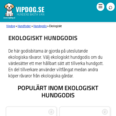
⌕
☰
VIPDOG.SE
HUNDENS BÄSTA VÄN
»
»
»
Vipdog
Hundfoder
Hundgodis
Ekologiskt
EKOLOGISKT HUNDGODIS
De här godisbitarna är gjorda på uteslutande
ekologiska råvaror. Välj ekologiskt hundgodis om du
värdesätter ett mer hållbart sätt att tillverka hundgott.
En del tillverkare använder viltfångat medan andra
köper råvaror från ekologiska gårdar.
POPULÄRT INOM EKOLOGISKT
HUNDGODIS
i
i