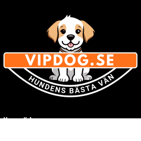
Varumärken
» Se listan för
alla varumärken med hundsaker