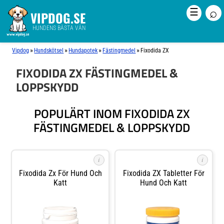
⌕
☰
VIPDOG.SE
HUNDENS BÄSTA VÄN
»
»
»
»
Vipdog
Hundskötsel
Hundapotek
Fästingmedel
Fixodida ZX
FIXODIDA ZX FÄSTINGMEDEL &
LOPPSKYDD
POPULÄRT INOM FIXODIDA ZX
FÄSTINGMEDEL & LOPPSKYDD
i
i
Fixodida Zx För Hund Och
Fixodida ZX Tabletter För
Katt
Hund Och Katt