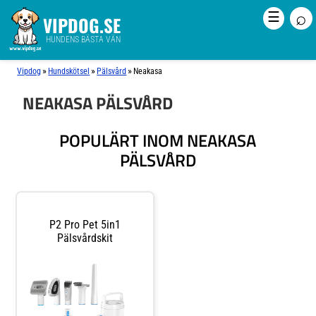
⌕
☰
VIPDOG.SE
HUNDENS BÄSTA VÄN
»
»
»
Vipdog
Hundskötsel
Pälsvård
Neakasa
NEAKASA PÄLSVÅRD
POPULÄRT INOM NEAKASA
PÄLSVÅRD
P2 Pro Pet 5in1
Pälsvårdskit