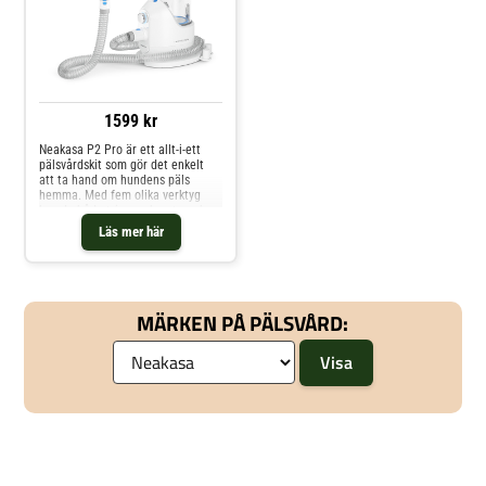
1599 kr
Neakasa P2 Pro är ett allt-i-ett
pälsvårdskit som gör det enkelt
att ta hand om hundens päls
hemma. Med fem olika verktyg
kan du både trimma, borsta och
suga upp lösa hår direkt – perfekt
Läs mer här
för dig som vill slippa städningen
efteråt. Se hur P2 Pro fungerar
härVad gör Neakasa P2 Pro unikt?
Neakasa P2 P
MÄRKEN PÅ PÄLSVÅRD: