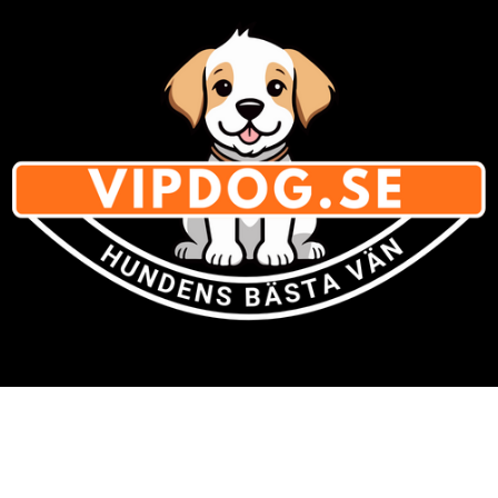
Varumärken
» Se listan för
alla varumärken med hundsaker