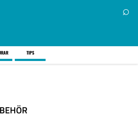
⌕
URAR
TIPS
LBEHÖR