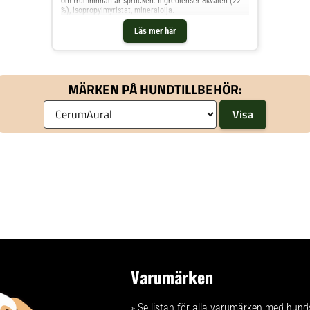
om trumhinnan är sprucken. Ingredienser Skvalen (22
%), isopropylmyristat, mineralolja.
Läs mer här
MÄRKEN PÅ HUNDTILLBEHÖR:
Varumärken
» Se listan för
alla varumärken med hund