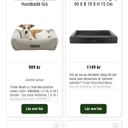
Hundbädd Grå
90 X B 70 X H 15 Cm
909 kr
1149 kr
Vill du ha en lättskött säng till din
hund som dessutom är extremt
Jämför priser
bekväm? Trixie Vital Bed Remo
har ett överdrag av konstläder,
Trixie Noah a { text-decoration:
vilket underlättar rengöringen.
none; color: #464feb; } tr th, tr td {
Liggytan är gjord av memory foam
border: 1px solid #e6e6e6; } tr th {
som avlastar lederna optimalt och
background-color: #f5f5f5; } –
bidrar till en idealisk sovställning.
Ortopedisk hundbädd! Har du en
Undersidan på Trixie Vital Remo
hund som har ont i leder eller
Läs mer här
Läs mer här
hu
börjar bli lite äldre? Då kan en
ortopedisk hundbädd vara något
som din hund behöver. Trixie Noah
Ortopedisk hundbädd finns i två
i
i
storlekar och har ett vackert