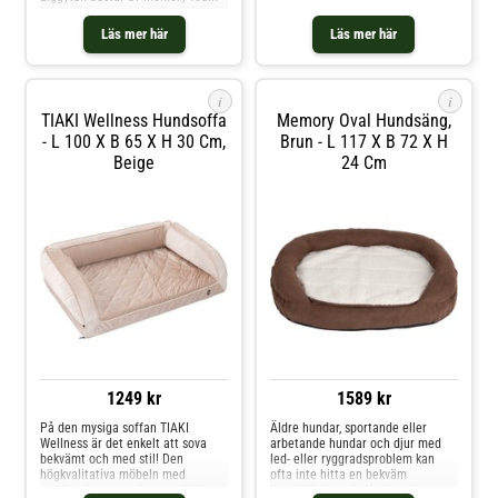
Hundkudden Weimar från
som stödjer en optimal
Flamingo har en fyllning av
liggställning och avlastar lederna.
Läs mer här
Läs mer här
memoryskum som avlastar
Kudden är fast integrerad och kan
lederna och är därför
inte glida. Det snygga överdraget
med quiltat mönster kan tas av
och tvättas i mas
i
i
TIAKI Wellness Hundsoffa
Memory Oval Hundsäng,
- L 100 X B 65 X H 30 Cm,
Brun - L 117 X B 72 X H
Beige
24 Cm
1249 kr
1589 kr
På den mysiga soffan TIAKI
Äldre hundar, sportande eller
Wellness är det enkelt att sova
arbetande hundar och djur med
bekvämt och med stil! Den
led- eller ryggradsproblem kan
högkvalitativa möbeln med
ofta inte hitta en bekväm
vadderade rygg-och armstöd kan
liggställning och får inte den