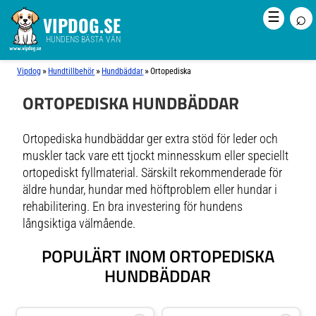
⌕
☰
VIPDOG.SE
HUNDENS BÄSTA VÄN
»
»
»
Vipdog
Hundtillbehör
Hundbäddar
Ortopediska
ORTOPEDISKA HUNDBÄDDAR
Ortopediska hundbäddar ger extra stöd för leder och
muskler tack vare ett tjockt minnesskum eller speciellt
ortopediskt fyllmaterial. Särskilt rekommenderade för
äldre hundar, hundar med höftproblem eller hundar i
rehabilitering. En bra investering för hundens
långsiktiga välmående.
POPULÄRT INOM ORTOPEDISKA
HUNDBÄDDAR