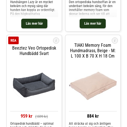
Hundsängen Lazy är en mycket
Den ortopediska hundsoffan är en
bekväm och mysig säng där
underbart bekväm säng, för den
hunden kan koppla av ordentligt.
innehåller memory foam som
På den högkvalitativa
skonar lederna och ser till att
skumgummimadrassen ligger en
hunden får en vilsam och smärtfri
dyna av viskoelastisk memory
sömn. Detta skumgummi med
Läs mer här
Läs mer här
foam som anpassar sig perfekt till
"minne" används sedan många år
kroppen. Det lindrar trycket
inom humanmedicin. Det
lederna och skelettet och kan
anpassar sig efter kroppen och
bidra till en vilsam sömn. Den
avlastar på så sätt lederna och
i
i
REA
särskil
TIAKI Memory Foam
Beeztez Veo Ortopedisk
Hundmadrass, Beige - M:
Hundbädd Svart
L 100 X B 70 X H 18 Cm
959 kr
884 kr
(1599 kr)
Ortopedisk hundbädd – optimal
Att sträcka ut sig och äntligen