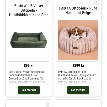
i
i
Basic WellB Velvet
PAIKKA Ortopedisk Rund
Ortopedisk
Hundbädd Beige
Hundbädd/Kattbädd Grön
899 kr
1399 kr
Basic WellB Velvet Ortopedisk
PAIKKA Ortopedisk Rund
Hundbädd/Kattbädd Grön
Hundbädd Beige – Lyxig komfort
Ortopedisk bädd i sammet för
och stöd för din hund Vad är
hundar och katter Vill du ge din
PAIKKA Ortopedisk Rund
fyrbenta vän en riktigt skön plats
Hundbädd? Det är en premium
att vila på? Då är denna
hundbädd med ortopedisk design
Läs mer här
Läs mer här
ortopediska bädd från Basic WellB
som ger optimalt stöd för leder
ett utmärkt val. Den kombinerar
och ryggrad. Den runda formen
mjuk komfort med ergonomiskt
skapar en trygg och mysig plats
stöd – perfekt för både hundar
för hunden att vila, perfekt för
i
och katter som behöver vila
äldre hundar eller aktiva raser