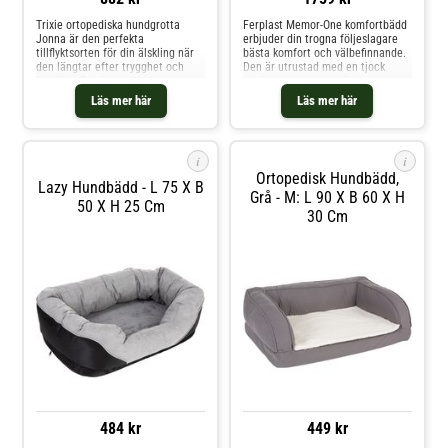
Trixie ortopediska hundgrotta
Ferplast Memor-One komfortbädd
Jonna är den perfekta
erbjuder din trogna följeslagare
tillflyktsorten för din älskling när
bästa komfort och välbefinnande.
den längtar efter trygghet och
Den är utrustad med en tjock
komfort. Den innovativa
madrass av memory foam som ger
liggmattan består av ett 2-
optimalt stöd och anpassar sig
Läs mer här
Läs mer här
lagersystem av komfort- och
perfekt till din hunds kroppsform.
viskoelastiskt skum som anpassar
Vikten fördelas jämnt och avlastar
sig varsamt efter hundens kropp
tryckpunkterna, vilket också gör
och låter den vila komfortabelt.
den ideal
i
i
Den
Ortopedisk Hundbädd,
Lazy Hundbädd - L 75 X B
Grå - M: L 90 X B 60 X H
50 X H 25 Cm
30 Cm
484 kr
449 kr