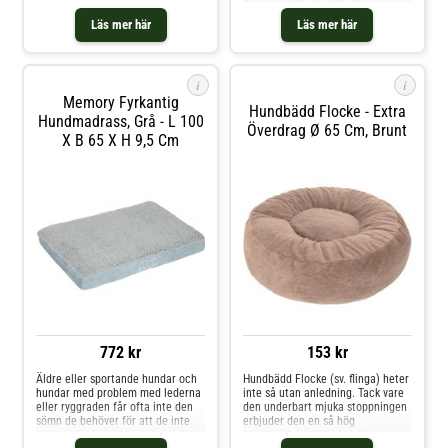
vilsam och smärtfri sömn. Detta
är särskilt lämplig för äldre
skumgummi med "minne" används
hundar och hundar med rygg- och
Läs mer här
Läs mer här
sedan många år inom
ledproblem. Det är en ortopedisk
humanmedicin. Det är
liggkudde som ger optimal
viscoelastiskt, anpassar sig efter
tryckavlastning för ryggraden och
kroppen och a
lederna. Hundkud
i
i
Memory Fyrkantig
Hundbädd Flocke - Extra
Hundmadrass, Grå - L 100
Överdrag Ø 65 Cm, Brunt
X B 65 X H 9,5 Cm
772 kr
153 kr
Äldre eller sportande hundar och
Hundbädd Flocke (sv. flinga) heter
hundar med problem med lederna
inte så utan anledning. Tack vare
eller ryggraden får ofta inte den
den underbart mjuka stoppningen
sömn de behöver för att de inte
erbjuder den en så hög
hittar en avlastande sovställning.
komfortnivå att din hund kommer