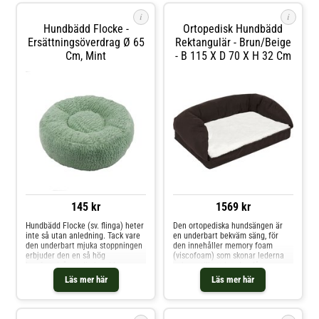
fördjupningen som bild
i
i
Hundbädd Flocke -
Ortopedisk Hundbädd
Ersättningsöverdrag Ø 65
Rektangulär - Brun/beige
Cm, Mint
- B 115 X D 70 X H 32 Cm
145 kr
1569 kr
Hundbädd Flocke (sv. flinga) heter
Den ortopediska hundsängen är
inte så utan anledning. Tack vare
en underbart bekväm säng, för
den underbart mjuka stoppningen
den innehåller memory foam
erbjuder den en så hög
(viscofoam) som skonar lederna
komfortnivå att din hund kommer
och ser till att hunden får en
att känna sig riktigt bekväm på
vilsam och smärtfri sömn. Detta
Läs mer här
Läs mer här
den. Det lilla boet är perfekt för
skumgummi med "minne" används
äldre och sjuka hundar som
sedan många år inom
kämpar med ledproblem och
humanmedicin. Det är
sjukdomar i rörelseappar
viscoelastiskt, anpassar sig efter