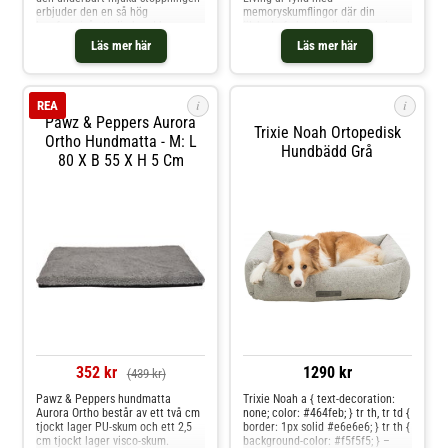
erbjuder den en så hög
memoryskumflingor där din
komfortnivå att din hund kommer
älskade fyrbenta vän kan ta sig en
att känna sig riktigt bekväm på
välförtjänt paus efter en
Läs mer här
Läs mer här
den. Det lilla boet är perfekt för
promenad. Den sammetslena ytan
äldre och sjuka hundar som
av manchester är perfekt att gosa
kämpar med ledproblem och
in sig i. Den tjocka vadderingen av
sjukdomar i rörelseappar
memoryskum anpassar sig särski
i
i
REA
Pawz & Peppers Aurora
Trixie Noah Ortopedisk
Ortho Hundmatta - M: L
Hundbädd Grå
80 X B 55 X H 5 Cm
352 kr
1290 kr
(439 kr)
Pawz & Peppers hundmatta
Trixie Noah a { text-decoration:
Aurora Ortho består av ett två cm
none; color: #464feb; } tr th, tr td {
tjockt lager PU-skum och ett 2,5
border: 1px solid #e6e6e6; } tr th {
cm tjockt lager visco-skum.
background-color: #f5f5f5; } –