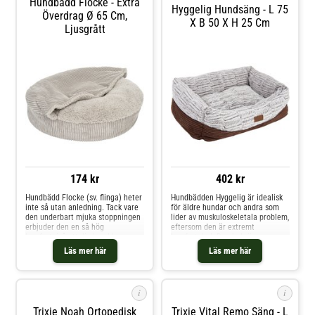
Hundbädd Flocke - Extra
Hyggelig Hundsäng - L 75
Överdrag Ø 65 Cm,
X B 50 X H 25 Cm
Ljusgrått
174 kr
402 kr
Hundbädd Flocke (sv. flinga) heter
Hundbädden Hyggelig är idealisk
inte så utan anledning. Tack vare
för äldre hundar och andra som
den underbart mjuka stoppningen
lider av muskuloskeletala problem,
erbjuder den en så hög
eftersom den är extremt
komfortnivå att din hund kommer
komfortabel. Den bekväma
att känna sig riktigt bekväm på
stoppningen med den
Läs mer här
Läs mer här
den. Det lilla boet är perfekt för
högkvalitativa fyllningen av
äldre och sjuka hundar som
viskoelastiska skumflingor är
kämpar med ledproblem och
skonsam mot lederna och
sjukdomar i rörelseappar
anpassar sig perfekt till kroppen
i
i
så och hunden få
Trixie Noah Ortopedisk
Trixie Vital Remo Säng - L