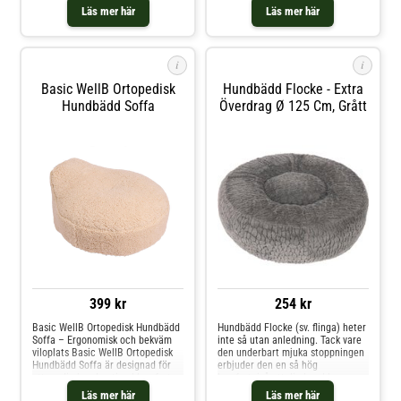
stoltsera med både en smakfull
återhämtning de behöver.
Läs mer här
Läs mer här
design och högsta liggkomfort.
Hundsängar med viskoelastisk
Soffan har ett lager med det
memory foam* är särskilt lämpliga
kända memory foam (viscofoam)
för att ge hunden och lederna en
som är ett viscoelastiskt material
möjlighet att vila ordentligt.
i
i
so
Basic WellB Ortopedisk
Hundbädd Flocke - Extra
Hundbädd Soffa
Överdrag Ø 125 Cm, Grått
399 kr
254 kr
Basic WellB Ortopedisk Hundbädd
Hundbädd Flocke (sv. flinga) heter
Soffa – Ergonomisk och bekväm
inte så utan anledning. Tack vare
viloplats Basic WellB Ortopedisk
den underbart mjuka stoppningen
Hundbädd Soffa är designad för
erbjuder den en så hög
att ge din hund optimal komfort
komfortnivå att din hund kommer
och stöd. Bädden anpassar sig
att känna sig riktigt bekväm på
Läs mer här
Läs mer här