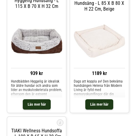
Hyggelig Hundsäng - L
Hundsäng - L 85 X B 80 X
115 X B 70 X H 32 Cm
H 22 Cm, Beige
939 kr
1189 kr
Hundbädden Hyggelig är idealisk
Dags att koppla av! Den bekväma
för äldre hundar och andra som
hundsängen Helena från Modern
lider av muskuloskeletala problem,
Living är fylld med
eftersom den är extremt
memoryskumflingor där din
komfortabel. Den bekväma
älskade fyrbenta vän kan ta sig en
stoppningen med den
välförtjänt paus efter en
Läs mer här
Läs mer här
högkvalitativa fyllningen av
promenad. Den sammetslena ytan
viskoelastiska skumflingor är
av manchester är perfekt att gosa
skonsam mot lederna och
in sig i. Den tjocka vadderingen av
anpassar sig perfekt till kroppen
memoryskum anpassar sig särski
i
så och hunden få
TIAKI Wellness Hundsoffa