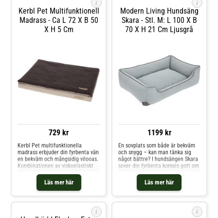
i
i
kroppen och a
Kerbl Pet Multifunktionell
Modern Living Hundsäng
Madrass - Ca L 72 X B 50
Skara - Stl. M: L 100 X B
X H 5 Cm
70 X H 21 Cm Ljusgrå
729 kr
1199 kr
Kerbl Pet multifunktionella
En sovplats som både är bekväm
madrass erbjuder din fyrbenta vän
och snygg – kan man tänka sig
en bekväm och mångsidig vilooas.
något bättre? I hundsängen Skara
Kombinationen av viskoelastiskt
sover din fyrbenta kompis gott om
minnesskum och en absorberande
nätterna. Sängen för medelstora
teddypäls som tillval ger en
till stora hundar är tillverkad i ett
Läs mer här
Läs mer här
särskilt bekväm liggplats som är
snyggt möbeltyg i eleganta färger
perfekt för äldre hundar eller de
och har dekorativa
med särskilda behov. Madrassen
läderapplikationer. Den tjocka
anpassar sig pe
kudden med flingor
i
i