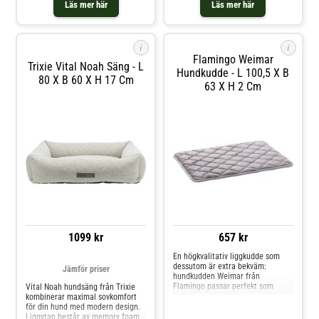
En sovplats med en viskoelastisk
att känna sig riktigt bekväm på
Läs mer här
Läs mer här
memory foam-madrass skonar
den. Det lilla boet är perfekt för
hundens leder effektivt och kan
äldre och sjuka hundar som
göra det möjligt för hunden att få
kämpar med ledproblem och
vila bek
sjukdomar i rörelseappar
i
i
Flamingo Weimar
Trixie Vital Noah Säng - L
Hundkudde - L 100,5 X B
80 X B 60 X H 17 Cm
63 X H 2 Cm
1099 kr
657 kr
En högkvalitativ liggkudde som
dessutom är extra bekväm:
Jämför priser
hundkudden Weimar från
Flamingo passar perfekt som
Vital Noah hundsäng från Trixie
underlag i transportburar eller
kombinerar maximal sovkomfort
hundburar, och den är både är
för din hund med modern design.
funktionell och snygg att se på.
Liggytan består av memory foam