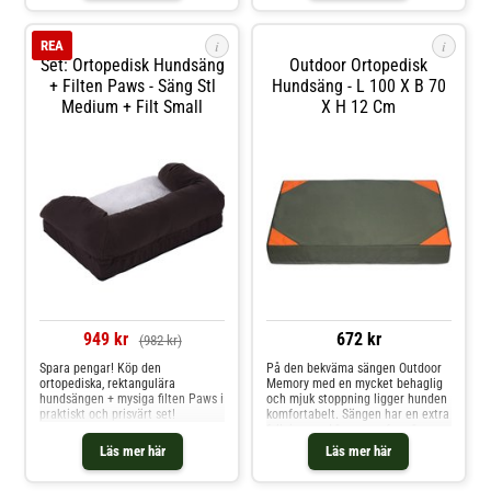
ledproblem. Tack vare den plana
perfekt till din hunds kroppsform
med memory foam? Det
liggytan kan din hund sträcka ut
och ger en behaglig
viskoelastiska skummet formar sig
ryggraden ordentligt
tryckfördelning när husdjuret
efter hundens kropp och återgår
i
i
REA
alltid till sin ursprungliga form,
Set: Ortopedisk Hundsäng
Outdoor Ortopedisk
vilket ger jämn tryckfördelning.
+ Filten Paws - Säng Stl
Hundsäng - L 100 X B 70
Medium + Filt Small
X H 12 Cm
949 kr
672 kr
(982 kr)
Spara pengar! Köp den
På den bekväma sängen Outdoor
ortopediska, rektangulära
Memory med en mycket behaglig
hundsängen + mysiga filten Paws i
och mjuk stoppning ligger hunden
praktiskt och prisvärt set!
komfortabelt. Sängen har en extra
fyllning med "memory foam"
(viscofoam) som är viscoelastiskt
Läs mer här
Läs mer här
och anpassar sig ortopedisk efter
kroppens form. Hunden kan sova
avslappnat och bekvämt i