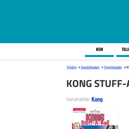
HEM
TIL
»
»
»
Vipdog
Hundleksaker
Tuggleksaker
K
KONG STUFF-A
Varumärke:
Kong