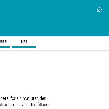
⌕
URAR
TIPS
rbeta" för sin mat utan den
ak är inte bara underhållande