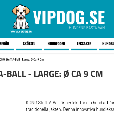
VIPDOG.SE
HUNDENS BÄSTA VÄN
LBEHÖR
SKÖTSEL
HUNDFODER
LEKSAKER
HUNDB
ONG Stuff-A-Ball - Large: Ø Ca 9 Cm
-BALL - LARGE: Ø CA 9 CM
KONG Stuff-A-Ball är perfekt för din hund att "a
traditionella jakten. Denna innovativa hundleks