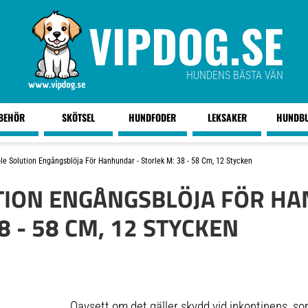
VIPDOG.SE
HUNDENS BÄSTA VÄN
LBEHÖR
SKÖTSEL
HUNDFODER
LEKSAKER
HUNDB
le Solution Engångsblöja För Hanhundar - Storlek M: 38 - 58 Cm, 12 Stycken
TION ENGÅNGSBLÖJA FÖR H
8 - 58 CM, 12 STYCKEN
Oavsett om det gäller skydd vid inkontinens, so