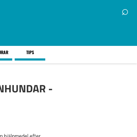
⌕
URAR
TIPS
ANHUNDAR -
m hjälpmedel efter