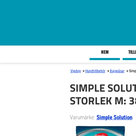
HEM
TIL
»
»
»
Vipdog
Hundtillbehör
Bajspåsar
Simp
SIMPLE SOLU
STORLEK M: 3
Varumärke:
Simple Solution