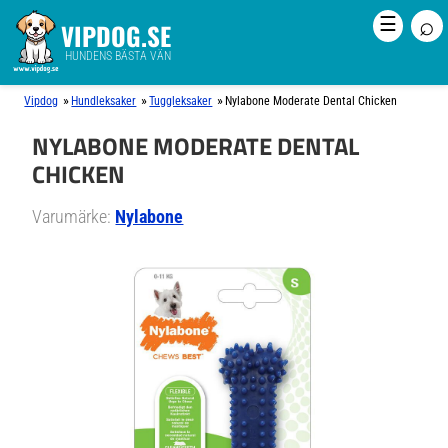
⌕
☰
VIPDOG.SE
HUNDENS BÄSTA VÄN
»
»
»
Vipdog
Hundleksaker
Tuggleksaker
Nylabone Moderate Dental Chicken
NYLABONE MODERATE DENTAL
CHICKEN
Varumärke:
Nylabone