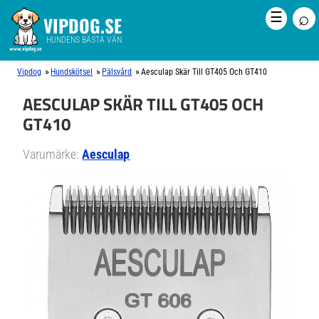
⌕
☰
VIPDOG.SE
HUNDENS BÄSTA VÄN
»
»
»
Vipdog
Hundskötsel
Pälsvård
Aesculap Skär Till GT405 Och GT410
AESCULAP SKÄR TILL GT405 OCH
GT410
Varumärke:
Aesculap