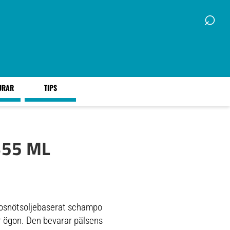
⌕
URAR
TIPS
355 ML
kosnötsoljebaserat schampo
er ögon. Den bevarar pälsens