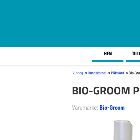
HEM
TIL
»
»
»
Vipdog
Hundskötsel
Pälsvård
Bio-Gr
BIO-GROOM P
Varumärke:
Bio-Groom