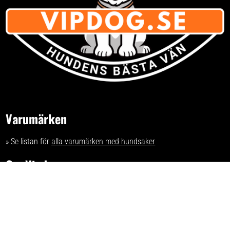
Varumärken
» Se listan för
alla varumärken med hundsaker
Om Vipdog.se
- tips och idéer för ett trivsammare hem för din hund.
Har du förslag och idéer får du gärna kontakta oss på kontakt
[snabel-a] vipdog.se