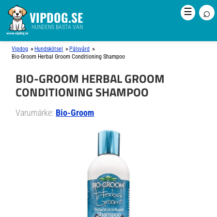
⌕
☰
VIPDOG.SE
HUNDENS BÄSTA VÄN
»
»
»
Vipdog
Hundskötsel
Pälsvård
Bio-Groom Herbal Groom Conditioning Shampoo
BIO-GROOM HERBAL GROOM
CONDITIONING SHAMPOO
Varumärke:
Bio-Groom