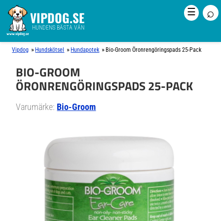
⌕
☰
VIPDOG.SE
HUNDENS BÄSTA VÄN
»
»
»
Vipdog
Hundskötsel
Hundapotek
Bio-Groom Öronrengöringspads 25-Pack
BIO-GROOM
ÖRONRENGÖRINGSPADS 25-PACK
Varumärke:
Bio-Groom