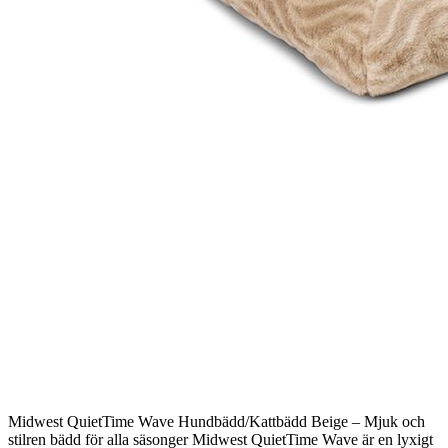
Midwest QuietTime Wave Hundbädd/Kattbädd Beige – Mjuk och
stilren bädd för alla säsonger Midwest QuietTime Wave är en lyxigt