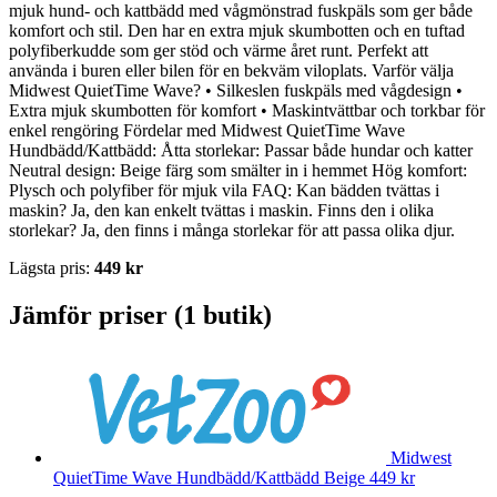
mjuk hund- och kattbädd med vågmönstrad fuskpäls som ger både
komfort och stil. Den har en extra mjuk skumbotten och en tuftad
polyfiberkudde som ger stöd och värme året runt. Perfekt att
använda i buren eller bilen för en bekväm viloplats. Varför välja
Midwest QuietTime Wave? • Silkeslen fuskpäls med vågdesign •
Extra mjuk skumbotten för komfort • Maskintvättbar och torkbar för
enkel rengöring Fördelar med Midwest QuietTime Wave
Hundbädd/Kattbädd: Åtta storlekar: Passar både hundar och katter
Neutral design: Beige färg som smälter in i hemmet Hög komfort:
Plysch och polyfiber för mjuk vila FAQ: Kan bädden tvättas i
maskin? Ja, den kan enkelt tvättas i maskin. Finns den i olika
storlekar? Ja, den finns i många storlekar för att passa olika djur.
Lägsta pris:
449 kr
Jämför priser (1 butik)
Midwest
QuietTime Wave Hundbädd/Kattbädd Beige
449 kr