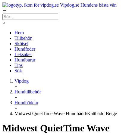
Vipdog.se
Hundens bästa vän
☰
⌕
Hem
Tillbehör
Skötsel
Hundfoder
Leksaker
Hundburar
Tips
Sök
Vipdog
»
Hundtillbehör
»
Hundbäddar
»
Midwest QuietTime Wave Hundbädd/Kattbädd Beige
Midwest QuietTime Wave