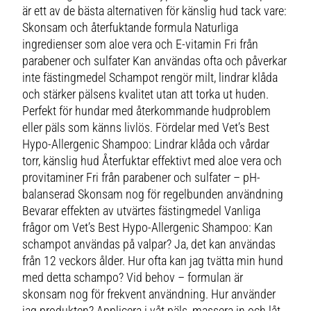
är ett av de bästa alternativen för känslig hud tack vare:
Skonsam och återfuktande formula Naturliga
ingredienser som aloe vera och E-vitamin Fri från
parabener och sulfater Kan användas ofta och påverkar
inte fästingmedel Schampot rengör milt, lindrar klåda
och stärker pälsens kvalitet utan att torka ut huden.
Perfekt för hundar med återkommande hudproblem
eller päls som känns livlös. Fördelar med Vet’s Best
Hypo-Allergenic Shampoo: Lindrar klåda och vårdar
torr, känslig hud Återfuktar effektivt med aloe vera och
provitaminer Fri från parabener och sulfater – pH-
balanserad Skonsam nog för regelbunden användning
Bevarar effekten av utvärtes fästingmedel Vanliga
frågor om Vet’s Best Hypo-Allergenic Shampoo: Kan
schampot användas på valpar? Ja, det kan användas
från 12 veckors ålder. Hur ofta kan jag tvätta min hund
med detta schampo? Vid behov – formulan är
skonsam nog för frekvent användning. Hur använder
jag produkten? Applicera i våt päls, massera in och låt