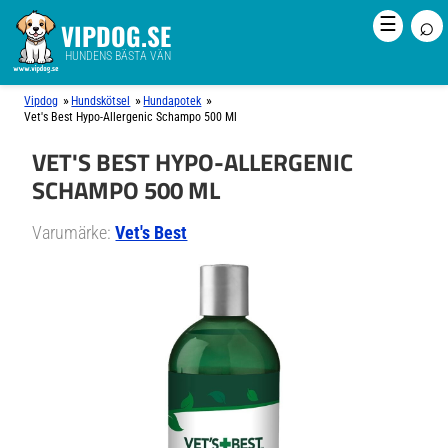
⌕
☰
VIPDOG.SE
HUNDENS BÄSTA VÄN
»
»
»
Vipdog
Hundskötsel
Hundapotek
Vet's Best Hypo-Allergenic Schampo 500 Ml
VET'S BEST HYPO-ALLERGENIC
SCHAMPO 500 ML
Varumärke:
Vet's Best