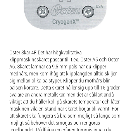
Oster Skär 4F Det här högkvalitativa
klippmaskinsskäret passar till t.ex. Oster A5 och Oster
A6. Skäret lämnar ca 9,5 mm päls när du klipper
medhårs, men kom ihåg att klipplängden alltid skiljer
sig mellan olika pälstyper. Klipper du mothårs blir
pälsen kortare. Detta skäret håller sig upp till 15 grader
svalare än andra metallskär, men det är såklart ändå
viktigt att du håller koll på skärets temperatur och låter
maskinen vila en stund när skäret börjar bli varmt. För
att skäret ska fungera så bra som möjligt så länge som
möjligt så behöver det smörjas och rengöras
regelbundet. Rådfråga en erfaren trimmis innan du