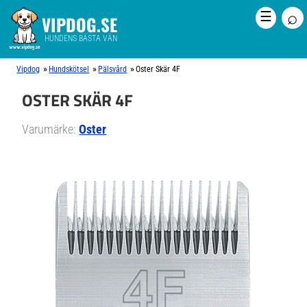
⌕
☰
VIPDOG.SE
HUNDENS BÄSTA VÄN
»
»
»
Vipdog
Hundskötsel
Pälsvård
Oster Skär 4F
OSTER SKÄR 4F
Varumärke:
Oster