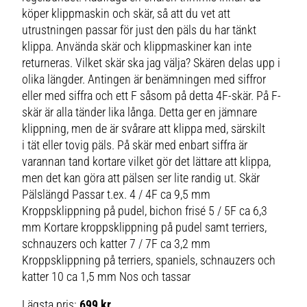
köper klippmaskin och skär, så att du vet att
utrustningen passar för just den päls du har tänkt
klippa. Använda skär och klippmaskiner kan inte
returneras. Vilket skär ska jag välja? Skären delas upp i
olika längder. Antingen är benämningen med siffror
eller med siffra och ett F såsom på detta 4F-skär. På F-
skär är alla tänder lika långa. Detta ger en jämnare
klippning, men de är svårare att klippa med, särskilt
i tät eller tovig päls. På skär med enbart siffra är
varannan tand kortare vilket gör det lättare att klippa,
men det kan göra att pälsen ser lite randig ut. Skär
Pälslängd Passar t.ex. 4 / 4F ca 9,5 mm
Kroppsklippning på pudel, bichon frisé 5 / 5F ca 6,3
mm Kortare kroppsklippning på pudel samt terriers,
schnauzers och katter 7 / 7F ca 3,2 mm
Kroppsklippning på terriers, spaniels, schnauzers och
katter 10 ca 1,5 mm Nos och tassar
Lägsta pris:
699 kr