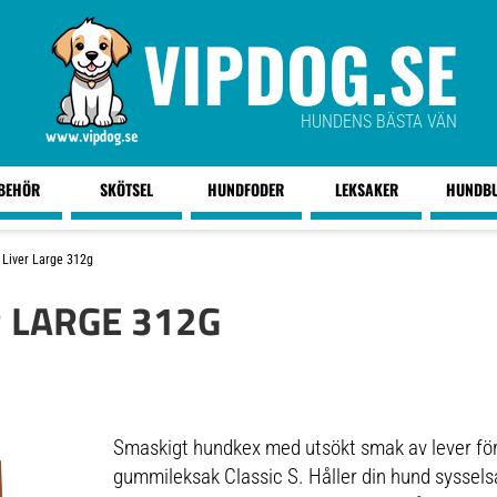
VIPDOG.SE
HUNDENS BÄSTA VÄN
LBEHÖR
SKÖTSEL
HUNDFODER
LEKSAKER
HUNDB
 Liver Large 312g
 LARGE 312G
Smaskigt hundkex med utsökt smak av lever för
gummileksak Classic S. Håller din hund syssels