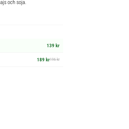
ajs och soja.
139 kr
189 kr
196 kr