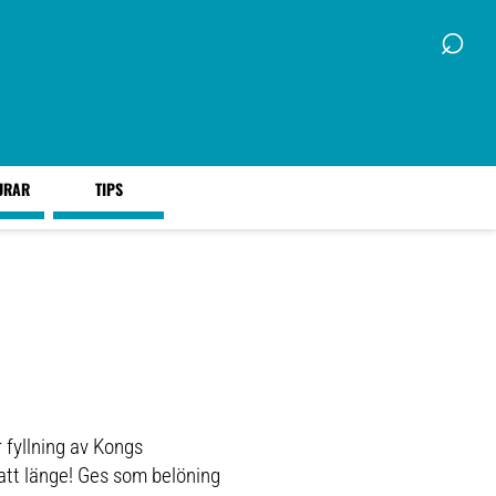
⌕
URAR
TIPS
 fyllning av Kongs
att länge! Ges som belöning