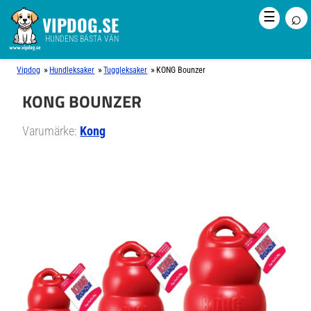
⌕
☰
VIPDOG.SE
HUNDENS BÄSTA VÄN
»
»
»
Vipdog
Hundleksaker
Tuggleksaker
KONG Bounzer
KONG BOUNZER
Varumärke:
Kong