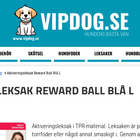
VIPDOG.SE
HUNDENS BÄSTA VÄN
LBEHÖR
SKÖTSEL
HUNDFODER
LEKSAKER
HUNDB
»
er
Aktiveringsleksak Reward Ball Blå L
LEKSAK REWARD BALL BLÅ L
Aktiveringsleksak i TPR-material. Leksaken är 
torrfoder eller något annat smaskigt i. Genom a