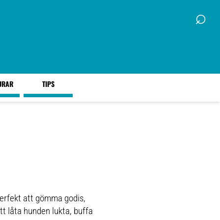
⌕
URAR
TIPS
perfekt att gömma godis,
tt låta hunden lukta, buffa