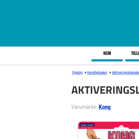
HEM
TIL
»
»
Vipdog
Hundleksaker
Aktiveringsleksak
AKTIVERINGS
Varumärke:
Kong