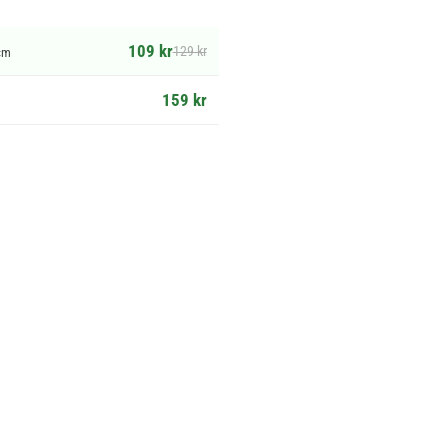
109 kr
129 kr
cm
159 kr