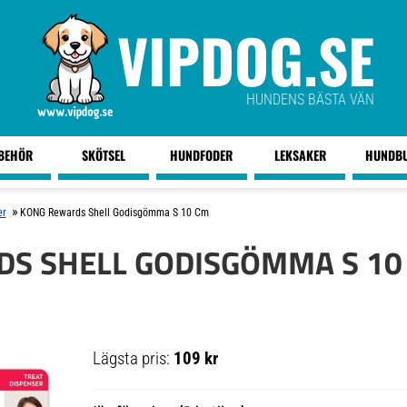
VIPDOG.SE
HUNDENS BÄSTA VÄN
LBEHÖR
SKÖTSEL
HUNDFODER
LEKSAKER
HUNDB
»
er
KONG Rewards Shell Godisgömma S 10 Cm
S SHELL GODISGÖMMA S 10
Lägsta pris:
109 kr