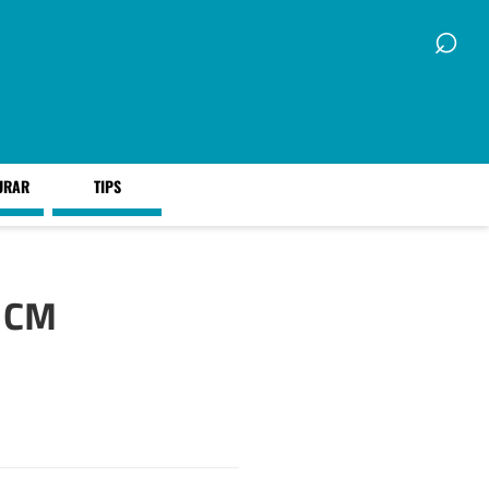
⌕
URAR
TIPS
 CM