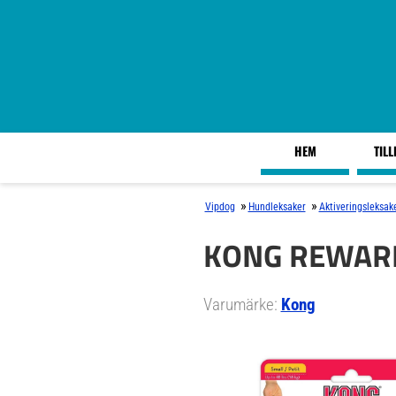
HEM
TIL
»
»
Vipdog
Hundleksaker
Aktiveringsleksak
KONG REWARD
Varumärke:
Kong