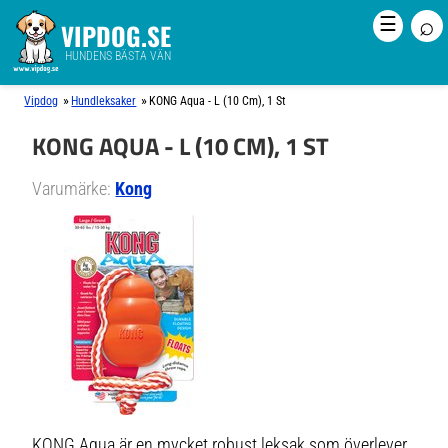
⌕
☰
VIPDOG.SE
HUNDENS BÄSTA VÄN
»
»
Vipdog
Hundleksaker
KONG Aqua - L (10 Cm), 1 St
KONG AQUA - L (10 CM), 1 ST
Varumärke:
Kong
KONG Aqua är en mycket robust leksak som överlever