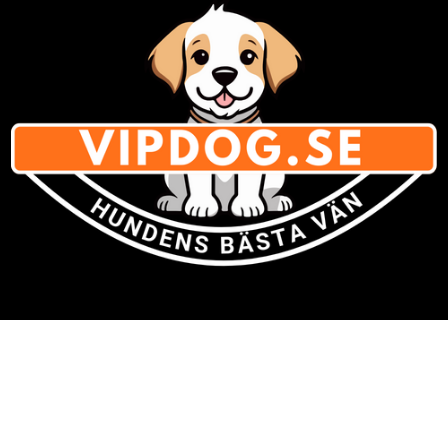
Varumärken
» Se listan för
alla varumärken med hundsaker
Om Vipdog.se