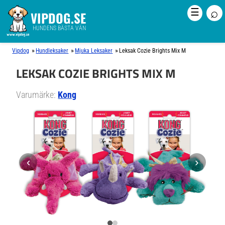
⌕
☰
VIPDOG.SE
HUNDENS BÄSTA VÄN
»
»
»
Vipdog
Hundleksaker
Mjuka Leksaker
Leksak Cozie Brights Mix M
LEKSAK COZIE BRIGHTS MIX M
Varumärke:
Kong
‹
›