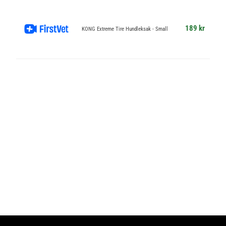
189 kr
KONG Extreme Tire Hundleksak - Small