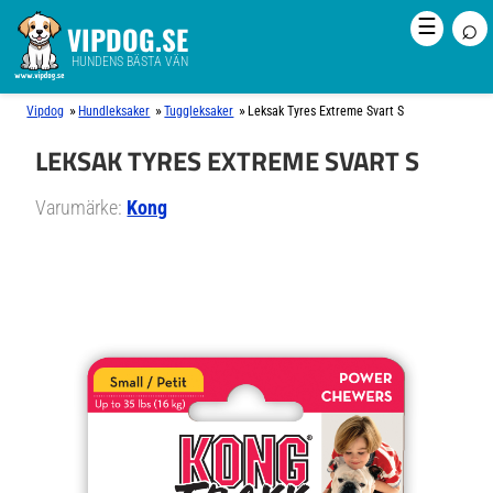
⌕
☰
VIPDOG.SE
HUNDENS BÄSTA VÄN
»
»
»
Vipdog
Hundleksaker
Tuggleksaker
Leksak Tyres Extreme Svart S
LEKSAK TYRES EXTREME SVART S
Varumärke:
Kong