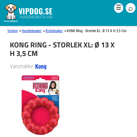
⌕
☰
VIPDOG.SE
HUNDENS BÄSTA VÄN
»
»
»
Vipdog
Hundleksaker
Bolleksaker
KONG Ring - Storlek XL: Ø 13 X H 3,5 Cm
KONG RING - STORLEK XL: Ø 13 X
H 3,5 CM
Varumärke:
Kong