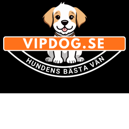
Varumärken
» Se listan för
alla varumärken med hundsaker
Om Vipdog.se