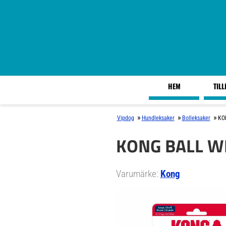
HEM
TIL
»
»
»
Vipdog
Hundleksaker
Bolleksaker
KON
KONG BALL WI
Varumärke:
Kong