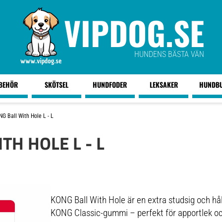
VIPDOG.SE
HUNDENS BÄSTA VÄN
LBEHÖR
SKÖTSEL
HUNDFODER
LEKSAKER
HUNDB
G Ball With Hole L - L
TH HOLE L - L
KONG Ball With Hole är en extra studsig och hållb
KONG Classic-gummi – perfekt för apportlek och