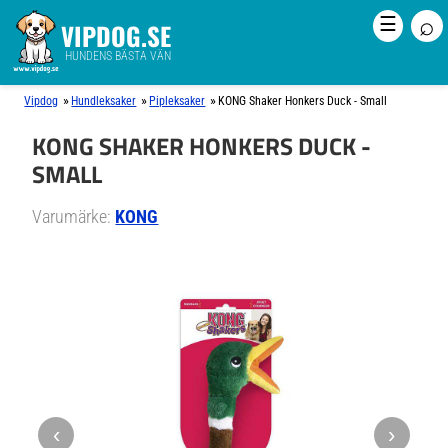
⌕
☰
VIPDOG.SE
HUNDENS BÄSTA VÄN
»
»
»
Vipdog
Hundleksaker
Pipleksaker
KONG Shaker Honkers Duck - Small
KONG SHAKER HONKERS DUCK -
SMALL
Varumärke:
KONG
‹
›