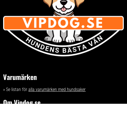
Varumärken
» Se listan för
alla varumärken med hundsaker
Om Vipdog.se
- tips och idéer för ett trivsammare hem för din hund.
Har du förslag och idéer får du gärna kontakta oss på kontakt