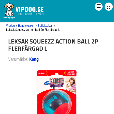
⌕
☰
VIPDOG.SE
HUNDENS BÄSTA VÄN
»
»
»
Vipdog
Hundleksaker
Bolleksaker
Leksak Squeezz Action Ball 2p Flerfärgad L
LEKSAK SQUEEZZ ACTION BALL 2P
FLERFÄRGAD L
Varumärke:
Kong