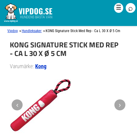
⌕
☰
VIPDOG.SE
HUNDENS BÄSTA VÄN
»
»
Vipdog
Hundleksaker
KONG Signature Stick Med Rep - Ca L 30 X Ø 5 Cm
KONG SIGNATURE STICK MED REP
- CA L 30 X Ø 5 CM
Varumärke:
Kong
‹
›