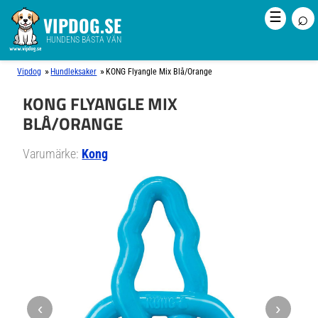
⌕
☰
VIPDOG.SE
HUNDENS BÄSTA VÄN
»
»
Vipdog
Hundleksaker
KONG Flyangle Mix Blå/Orange
KONG FLYANGLE MIX
BLÅ/ORANGE
Varumärke:
Kong
‹
›