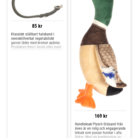
Skobredd: 9,5 cm, Skafthöjd: 14
cm. Bakben: Skobredd: 9,5
cm, Skafthöjd: 20 cm. Passar:
Schäfer och Golden Retriver. 14
Framben: Skobredd 11 cm,
Skafthöjd: 14 cm. Bakben:
85 kr
Skobredd: 11 cm, Skafthöjd: 20
cm. Passar: Newfoundland,
Klassiskt ställbart halsband i
Berner Sennenhund och mindre
svensktillverkat vegetabiliskt
Grand Danois. OBS! varan utgår,
garvat läder med kromat spänne.
först till kvarn gäller. Om skon
Produkten finns i brunt eller svart
tagit slut förbehåller vi oss rätten
läder och i följande storlekar 30
att ta bort det och skicka ev
cm x 15 mm 35 cm x 15 mm 40
övriga produkter på din
cm x 15 mm 45 cm x 15 mm 50
beställning. Givetvis meddelar vi
cm x 18 mm 55 cm x 18 mm 60
detta isåfall Hög komfort.
cm x 18 mm 65 cm x 18 mm 70
Vattenavstötade.
cm x 18 mm 75 cm x 18 mm OBS!
varan utgår, först till kvarn gäller.
Om halsbandet tagit slut
förbehåller vi oss rätten att ta
bort det och skicka ev övriga
produkter på din beställning.
Givetvis meddelar vi detta isåfall
Svensktillverkad. Klassisk modell
som passar de flesta. Hållbart och
av hög kvalitet.
169 kr
Hundleksak Plysch Gräsand från
Aveo är en rolig och engagerande
leksak som passar hundar i alla
åldrar. Med sin kombination av