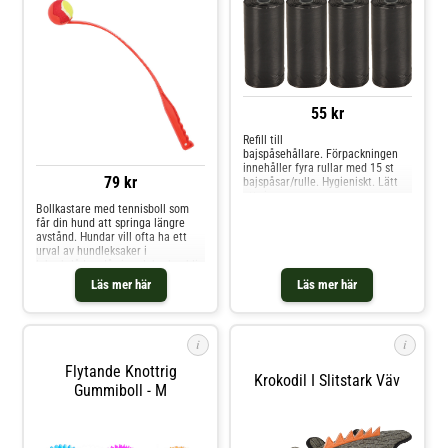
55 kr
Refill till
bajspåsehållare. Förpackningen
innehåller fyra rullar med 15 st
79 kr
bajspåsar/rulle. Hygieniskt. Lätt
att riva av.
Bollkastare med tennisboll som
får din hund att springa längre
avstånd. Hundar vill ofta ha ett
urval av hundleksaker i
leksakslådan då vissa leksaker blir
favoriter hela livet ut medan
Läs mer här
Läs mer här
andra är extra kul i olika perioder
och tillfällen. Genom att leka
berikar du din hund eller valp och
stärker relationen mellan er! Mått:
i
i
60 x 7 x 3 cm. Aktiverar din hund.
Perfekt för hunden som älskar att
Flytande Knottrig
jaga bollar.
Krokodil I Slitstark Väv
Gummiboll - M