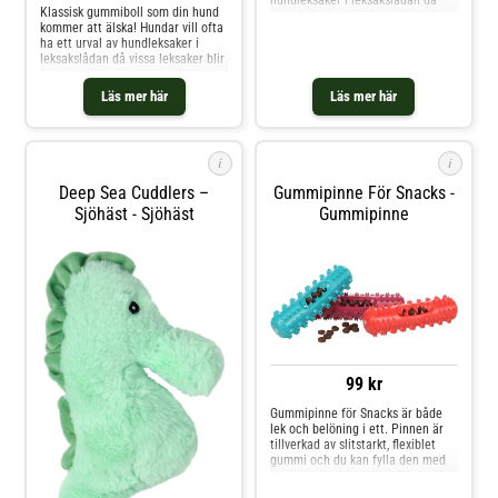
Klassisk gummiboll som din hund
vissa leksaker blir favoriter hela
kommer att älska! Hundar vill ofta
livet ut medan andra är extra kul i
ha ett urval av hundleksaker i
olika perioder och tillfällen.
leksakslådan då vissa leksaker blir
Genom att leka berikar du din
favoriter hela livet ut medan
hund eller valp och stärker
andra är extra kul i olika perioder
relationen mellan er! Mått: M
Läs mer här
Läs mer här
och tillfällen. Genom att leka
20 cm. Aktiverar din hund.
berikar du din hund eller valp och
Stärker relationen du har till din
stärker relationen mellan er!
hund.
Produkten finns i flera färger, det
i
i
är ej möjligt att beställa färg vid
order. Aktiverar din hund. Berikar
Deep Sea Cuddlers –
Gummipinne För Snacks -
lekstunden med hunden.
Sjöhäst - Sjöhäst
Gummipinne
99 kr
Gummipinne för Snacks är både
lek och belöning i ett. Pinnen är
tillverkad av slitstarkt, flexiblet
gummi och du kan fylla den med
hundens favoritgodis (eller mat).
Perfekt underhållning samtidigt