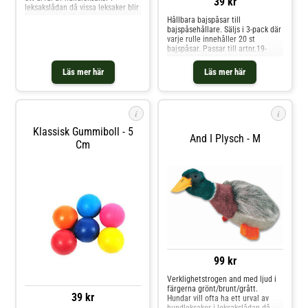
39 kr
leksakslådan då vissa leksaker blir
favoriter hela livet ut medan
Hållbara bajspåsar till
andra är extra kul i olika perioder
bajspåsehållare. Säljs i 3-pack där
och tillfällen. Genom att leka
varje rulle innehåller 20 st
berikar du din hund eller valp och
bajspåsar. Passar till artnr.19-
stärker relationen mellan er!
6608 19-0523. Hygieniskt. Lätt att
Produkten finns i följande färger
riva av.
Läs mer här
Läs mer här
mörkbrun och ljusbrun. När man
beställer går det inte att beställa
färg på förhand. Mått: 30 cm.
Aktiverar din hund. Kan användas
i
i
till apportering.
Klassisk Gummiboll - 5
And I Plysch - M
Cm
99 kr
Verklighetstrogen and med ljud i
färgerna grönt/brunt/grått.
39 kr
Hundar vill ofta ha ett urval av
hundleksaker i leksakslådan då