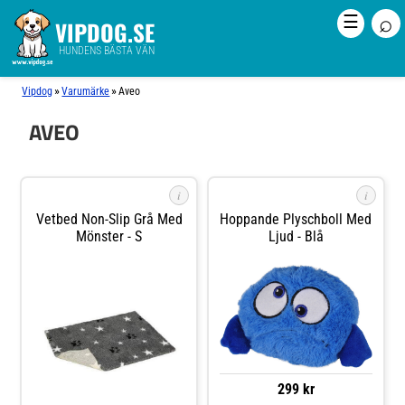
⌕
☰
VIPDOG.SE
HUNDENS BÄSTA VÄN
»
»
Vipdog
Varumärke
Aveo
AVEO
i
i
Vetbed Non-Slip Grå Med
Hoppande Plyschboll Med
Mönster - S
Ljud - Blå
299 kr