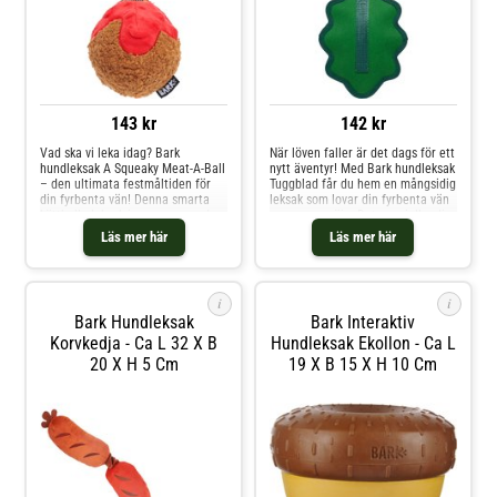
143 kr
142 kr
Vad ska vi leka idag? Bark
När löven faller är det dags för ett
hundleksak A Squeaky Meat-A-Ball
nytt äventyr! Med Bark hundleksak
– den ultimata festmåltiden för
Tuggblad får du hem en mångsidig
din fyrbenta vän! Denna smarta
leksak som lovar din fyrbenta vän
köttbulle-leksak imponerar med
massor av nöje. Det speciella: din
sin oemotståndliga doft av nötkött
älskling kan bita igenom tyget och
Läs mer här
Läs mer här
och en spännande pipfunktion
upptäcka en gömd leksak inuti –
som gör varje lekstund till en
det blir en spännande
höjdpunkt. Men det är inte allt:
överraskning som väcker
Din älskling belön
nyfikenheten o
i
i
Bark Hundleksak
Bark Interaktiv
Korvkedja - Ca L 32 X B
Hundleksak Ekollon - Ca L
20 X H 5 Cm
19 X B 15 X H 10 Cm