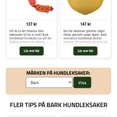
127 kr
147 kr
Vill du ta din fyrbenta väns
Det här ekollonet gömmer något
lekstunder till en ny nivå? Bark
riktigt speciellt under skalet. Bark
hundleksak Korvkedja har allt din
interaktiva hundleksak Ekollon
älskling behöver för lekfulla
inbjuder till sniffande, att putta på
stunder! Tre korvar är
och tänka efter och kombinerar
sammanbundna med ett
lekfulla rörelser med tilltalande
Läs mer här
Läs mer här
superelastiskt bungee-rep, och
jordnötsarom. Tack vare de livliga,
klarar av vilda dragkamper, att
hoppande rörelserna förblir varje
slänga runt och skaka. Varje korv
lekstund spännande och gör a
är full av överraskningar och gör
MÄRKEN PÅ HUNDLEKSAKER:
FLER TIPS PÅ BARK HUNDLEKSAKER