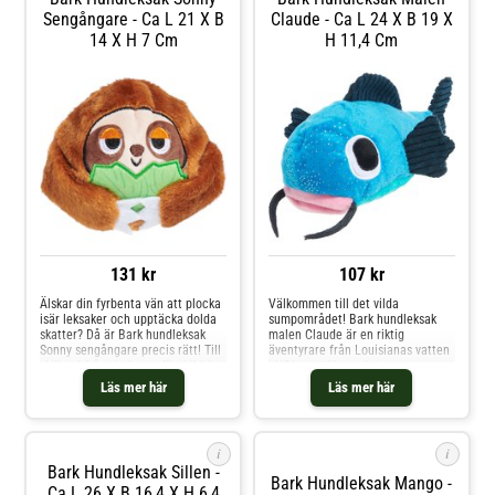
Sengångare - Ca L 21 X B
Claude - Ca L 24 X B 19 X
14 X H 7 Cm
H 11,4 Cm
131 kr
107 kr
Älskar din fyrbenta vän att plocka
Välkommen till det vilda
isär leksaker och upptäcka dolda
sumpområdet! Bark hundleksak
skatter? Då är Bark hundleksak
malen Claude är en riktig
Sonny sengångare precis rätt! Till
äventyrare från Louisianas vatten
skillnad från sin lugna förebild är
i USA som för med sig massor av
Sonny redo för actionfyllda
action till ert hem. Denna
Läs mer här
Läs mer här
lektimmar. Din älskling kan arbeta
charmiga mal är full av
sig igenom den rivbara tygskiktet
överraskningar: prasslande ljud
och belönas med en robust leksak
och en spännande squeaker gör
varje bett till en multisensorisk
i
i
uppleve
Bark Hund­leksak Sillen -
Bark Hundleksak Mango -
Ca L 26 X B 16,4 X H 6,4