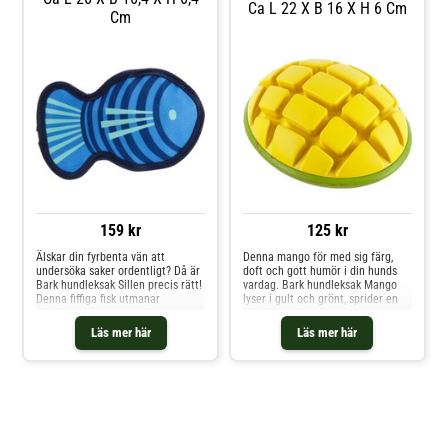
Ca L 22 X B 16 X H 6 Cm
Cm
159 kr
125 kr
Älskar din fyrbenta vän att
Denna mango för med sig färg,
undersöka saker ordentligt? Då är
doft och gott humör i din hunds
Bark hundleksak Sillen precis rätt!
vardag. Bark hundleksak Mango
Denna fiffiga fisk utmanar
lyser i gult och grönt, sprider en
nämligen både upptäckarlusten
sötaktig doft och lockar magiskt
och uthålligheten. Leksakens
till sig nyfikna nosar. Redan vid
Läs mer här
Läs mer här
tygklädda yttre inbjuder till
första anblicken är det tydligt: Här
dragkamp och att tugga på, men
väntar ingen vanlig leksak, utan
det är bara början – för inuti
tropisk känsla med rejäl
väntar en spännande över
underhållni