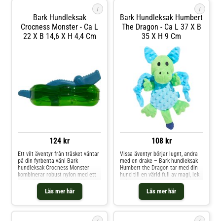
i
i
Bark Hundleksak
Bark Hundleksak Humbert
Crocness Monster - Ca L
The Dragon - Ca L 37 X B
22 X B 14,6 X H 4,4 Cm
35 X H 9 Cm
124 kr
108 kr
Ett vilt äventyr från träsket väntar
Vissa äventyr börjar lugnt, andra
på din fyrbenta vän! Bark
med en drake – Bark hundleksak
hundleksak Crocness Monster
Humbert the Dragon tar med din
kombinerar robust nylon med ett
hund till en värld full av magi, lek
gummihölje och erbjuder därmed
och heroiska utmaningar. Den
olika texturer som lockar till
speciella ytan känns spännande
Läs mer här
Läs mer här
långvarigt tuggande. Den
och väcker omedelbart nyfikenhet,
speciella Paw + Jaw-formen gör
medan de stora vingarna nästan
det särskilt enkelt för din älskling
ber om att bli greppade, skakade
att greppa och hålla f
och virvl
i
i