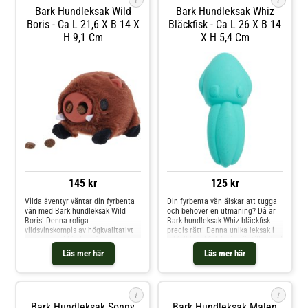
Bark Hundleksak Wild
Bark Hundleksak Whiz
Boris - Ca L 21,6 X B 14 X
Bläckfisk - Ca L 26 X B 14
H 9,1 Cm
X H 5,4 Cm
145 kr
125 kr
Vilda äventyr väntar din fyrbenta
Din fyrbenta vän älskar att tugga
vän med Bark hundleksak Wild
och behöver en utmaning? Då är
Boris! Denna roliga
Bark hundleksak Whiz bläckfisk
vildsvinskompis av högkvalitativt
precis rätt! Denna unika leksak i
naturgummi bjuder på massor av
lekfull bläckfiskdesign är tillverkad
variation i leken genom sin
av massiv nylon och klarar även
Läs mer här
Läs mer här
knasiga, gungande design. Det
de mest intensiva tuggstunderna.
speciella med leksaken: Inuti
Den förföriska godisdoften gör din
gömmer sig en extra leksak som
älskling helt till sig och ger e
väcker din älsklings nyfikenhet o
i
i
Bark Hundleksak Sonny
Bark Hundleksak Malen