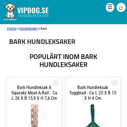
⌕
☰
VIPDOG.SE
HUNDENS BÄSTA VÄN
»
»
Vipdog
Hundleksaker
Bark
BARK HUNDLEKSAKER
POPULÄRT INOM BARK
HUNDLEKSAKER
i
i
Bark Hundleksak A
Bark Hundleksak
Squeaky Meat-A-Ball - Ca
Tuggblad - Ca L 25 X B 15
L 26 X B 15,9 X H 7,6 Cm
X H 4 Cm