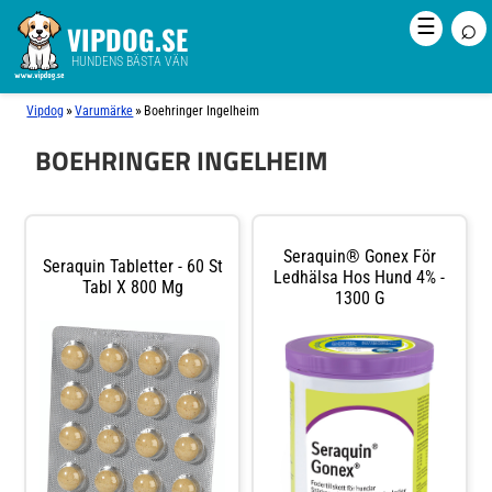
⌕
☰
VIPDOG.SE
HUNDENS BÄSTA VÄN
»
»
Vipdog
Varumärke
Boehringer Ingelheim
BOEHRINGER INGELHEIM
Seraquin® Gonex För
Seraquin Tabletter - 60 St
Ledhälsa Hos Hund 4% -
Tabl X 800 Mg
1300 G