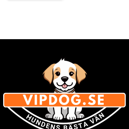
Innehåller aktivt extrakt från
grönläppade musslor
(GLME)Seraquin Gonex är ett
naturligt fodertillskott som
understödjer den normala
funktionen i ledbrosk, ledkapslar,
senor och ledband hos hundar.
Den styrker och underhåller
rörelseapparaten och håller djuret
friskt och aktivt längst möjligt.
Seraquin Gonex innehåller aktivt
extrakt från grönläppade musslor
(GLME). Musslorna odlas naturligt,
och bara i farvattnen omkring Nya
Zeeland. Skördas när musslorna
innehåller den högsta
koncentrationen av aktiva ämnen.
Innehåller naturliga
glukosaminoglukanar (GAG's) och
fleromättade fettsyror. Extraktet
utvinns med en kontrollerad och
skyddad framställningsprocess.
Musslans mjukdelar bearbetas
med en skonsam
kallpressningsmetod som
säkerställer att den optimala
effekten av beståndsdelarna
uppnås. Innehåller inte vete,
gluten eller mjölkprodukter.
Innehåller inte GMO-modifierade
spannmålsprodukter.Dosering:Dos
ering enligt hundens vikt. 10-20 kg