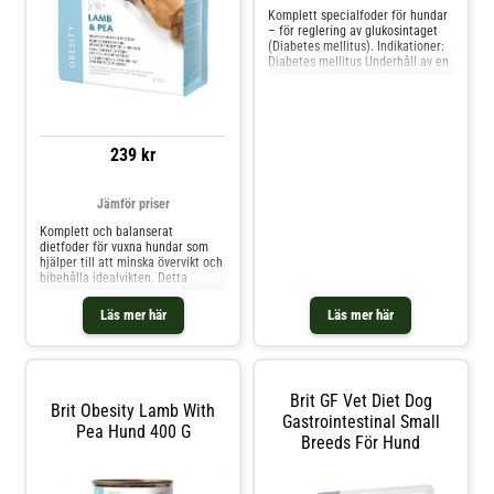
Komplett specialfoder för hundar
– för reglering av glukosintaget
(Diabetes mellitus). Indikationer:
Diabetes mellitus Underhåll av en
optimal vikt Tillsatta fibrer för
mättnadskänsla
Kontraindikationer Valpar
Dräktiga och digivande tikar
Ingredienser lamm (55 %), gröna
239 kr
ärtor (4,5 %), laxolja (2,5 %
Jämför priser
Komplett och balanserat
dietfoder för vuxna hundar som
hjälper till att minska övervikt och
bibehålla idealvikten. Detta
spannmålsfria foder innehåller
lättsmält och fettsnålt protein
Läs mer här
Läs mer här
från lamm, hög fiberhalt, L-karnitin
och ledstödjande ämnen för att
hjälpa hundar att nå och behålla
en hälsosam kro
Brit GF Vet Diet Dog
Brit Obesity Lamb With
Gastrointestinal Small
Pea Hund 400 G
Breeds För Hund