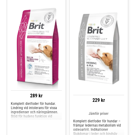
289 kr
229 kr
Komplett dietfoder för hundar.
Lindring vid intolerans för vissa
ingredienser och näringsämnen.
Jämför priser
Stöd för hudens funktion vid
dermatos och överdrivet håravfall.
Komplett dietfoder för hundar –
Sammansättning: Ärtor (30 %),
främjar ledernas metabolism vid
ärtprotein (20 %), hydrolyserat
osteoartrit. Indikationer
fjäderfäprotein (14 %, molekylvikt
Sjukdomar i leder och bindväv