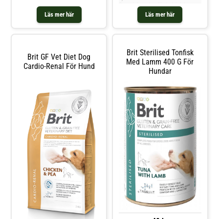
mindre än 5000 Da), tapioka (12
Genetiskt anlag för ledsjukdomar
%), kokosol
Övervikt/fetma Postortopedisk
Läs mer här
Läs mer här
konvalescens Användning: INITIAL
UTFODRINGSPERIOD: Använd Brit
VD Joint & Mobility initialt under
en period på upp ti
Brit Sterilised Tonfisk
Brit GF Vet Diet Dog
Med Lamm 400 G För
Cardio-Renal För Hund
Hundar