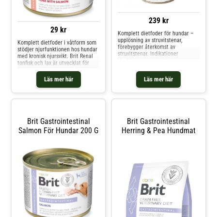
239 kr
29 kr
Komplett dietfoder för hundar –
upplösning av struvitstenar,
Komplett dietfoder i våtform som
förebygger återkomst av
stödjer njurfunktionen hos hundar
struvitstenar. Indikationer
med kronisk njursvikt. Brit Renal
Upplösning av struvitstenar
tonfisk och lax är utvecklat för
Förhindra återkomsten av
hundar med nedsatt njurfunktion
struvitstenar Sjukdomar i
och kronisk njurinsufficiens. Det
Läs mer här
Läs mer här
urinvägarna
stödjer njurarnas
Urinvägsinflammationer
ämnesomsättning vid långvarig
Kontraindikationer För
njursjukdom och passar även vid
användning med urinsyra För
kardiorenalt syndrom
hundar med kronisk nju
Brit Gastrointestinal
Brit Gastrointestinal
Salmon För Hundar 200 G
Herring & Pea Hundmat