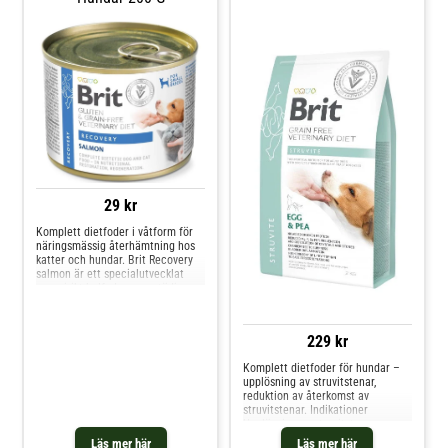
29 kr
Komplett dietfoder i våtform för
näringsmässig återhämtning hos
katter och hundar. Brit Recovery
salmon är ett specialutvecklat
energirikt helfoder som stödjer
djur under återhämtningsperioder.
Det passar vid konvalescens, efter
operation, vid återhämtning från
229 kr
allvarlig sjukdom eller vid nedsatt
ap
Komplett dietfoder för hundar –
upplösning av struvitstenar,
reduktion av återkomst av
struvitstenar. Indikationer
Upplösning av struvitstenar
Förhindra återkomsten av
Läs mer här
Läs mer här