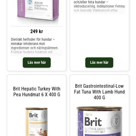
och/eller feta hundar –
viktreducering. Indikationer Fetma
och övervikt Viktkontroll efter
kastrering Kontraindikationer
Valpar Dräktiga och digivande
tikar Ingredienser lamm (55 %),
gröna ärtor (4 %), laxolja (2 %),
249 kr
lignocellulosa (2 %) ärtmjöl,
kalciumkarbonat ps
Dietiskt helfoder för hundar –
minskar intolerans mot
ingredienser och näringsämnen.
Främjar hudens funktion vid
dermatos och hög pälsfällning.
Indikationer LINDRING AV HUD-
Läs mer här
Läs mer här
OCH MATSMÄLTNINGSSYMPTOM
ORSAKADE AV FODERALLERGIER
MINSKNING AV ATOPISKA
SYMPTOM OCH DERMATOLOGISK
KLÅDA STÄRKER DEN NATURLIG
Brit Gastrointestinal-Low
Brit Hepatic Turkey With
Fat Tuna With Lamb Hund
Pea Hundmat 6 X 400 G
400 G