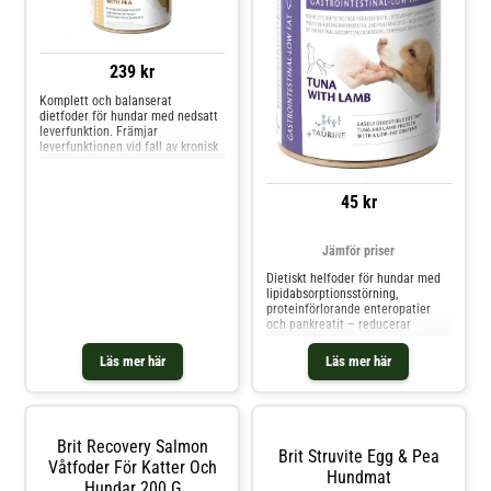
239 kr
Komplett och balanserat
dietfoder för hundar med nedsatt
leverfunktion. Främjar
leverfunktionen vid fall av kronisk
leversvikt. Indikationer
Leverinsufficiens och leversvikt
Portosystemisk shunt (PSS)
45 kr
Hepatisk encefalopati
Konvalescens efter förgiftning
Kontraindikationer Valpar
Jämför priser
Dräktiga/digivande t
Dietiskt helfoder för hundar med
lipidabsorptionsstörning,
proteinförlorande enteropatier
och pankreatit – reducerar
intestinala absorptionsstörningar,
kompenserar vid
Läs mer här
Läs mer här
matsmältningsbesvär. Indikationer
MINSKAR SYMPTOM FRÅN
PROTEINFÖRLORANDE
ENTEROPATI NÄRINGSSTÖD VID
BEHANDLING AV PANKREATIT
Brit Recovery Salmon
DIETEN
Brit Struvite Egg & Pea
Våtfoder För Katter Och
Hundmat
Hundar 200 G