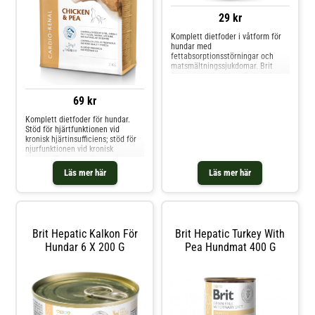
29 kr
Komplett dietfoder i våtform för
hundar med
fettabsorptionsstörningar och
matsmältningssjukdomar. Brit
Gastrointestinal Low Fat tonfisk
med lamm är ett specialutvecklat
veterinärfoder för hundar som
69 kr
lider av nedsatt fettupptag,
proteinförlorande enteropati,
Komplett dietfoder för hundar.
pankreatit och andra
Stöd för hjärtfunktionen vid
tarmrelaterade absorp
kronisk hjärtinsufficiens; stöd för
njurfunktionen vid kronisk
njurinsufficiens i tidigt stadium.
Sammansättning: Ärtor (36 %),
Läs mer här
Läs mer här
kycklingprotein (15 %),
kycklingfett (15 %), ägg (10 %),
bovete (10 %), torkad äppelmassa
(4,2 %), hydrolyserad
Brit Hepatic Kalkon För
Brit Hepatic Turkey With
Hundar 6 X 200 G
Pea Hundmat 400 G