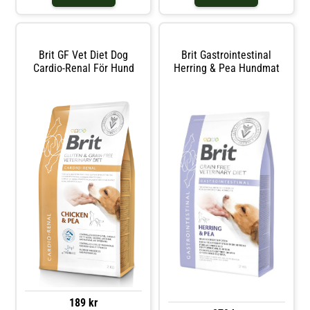
Innehåller varken kyckling
konvalescens Ingredienser sill (30
%), kalkon (25 %), gröna ärtor (4
%), laxolja (2 %), ärtmjöl, kollagen
(1 %, typ I.
Brit GF Vet Diet Dog
Brit Gastrointestinal
Cardio-Renal För Hund
Herring & Pea Hundmat
189 kr