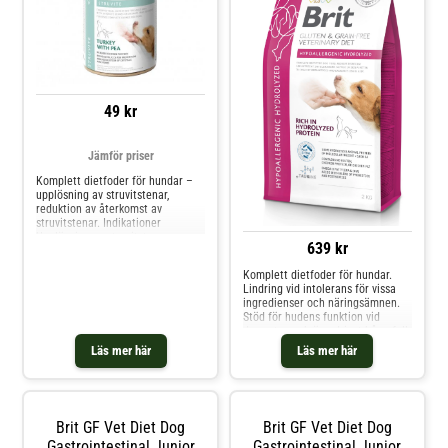
49 kr
Jämför priser
Komplett dietfoder för hundar –
upplösning av struvitstenar,
reduktion av återkomst av
struvitstenar. Indikationer
Upplösning av struvitstenar
639 kr
Förhindra återkomsten av
struvitstenar Sjukdomar i
Komplett dietfoder för hundar.
urinvägarna
Lindring vid intolerans för vissa
Urinvägsinflammationer
ingredienser och näringsämnen.
Kontraindikationer För
Stöd för hudens funktion vid
användning med urinsyra För
dermatos och överdrivet håravfall.
hundar med kronisk n
Sammansättning: Ärtor (30 %),
Läs mer här
Läs mer här
ärtprotein (20 %), hydrolyserat
fjäderfäprotein (14 %, molekylvikt
mindre än 5000 Da), tapioka (12
%), kokosol
Brit GF Vet Diet Dog
Brit GF Vet Diet Dog
Gastrointestinal Junior
Gastrointestinal Junior