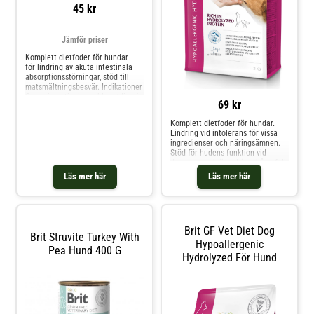
45 kr
Jämför priser
Komplett dietfoder för hundar –
för lindring av akuta intestinala
absorptionsstörningar, stöd till
matsmältningsbesvär. Indikationer
Gastrointestinala problem (diarré,
69 kr
kräkningar) Lugnar
matsmältningskanalen efter
Komplett dietfoder för hundar.
diarré eller kräkningar Flatulens
Lindring vid intolerans för vissa
Matsmältningsproblem Exokrin
ingredienser och näringsämnen.
pankreasinsufficiens (E
Stöd för hudens funktion vid
dermatos och överdrivet håravfall.
Sammansättning: Ärtor (30 %),
Läs mer här
Läs mer här
ärtprotein (20 %), hydrolyserat
fjäderfäprotein (14 %, molekylvikt
mindre än 5000 Da), tapioka (12
%), kokosol
Brit GF Vet Diet Dog
Brit Struvite Turkey With
Hypoallergenic
Pea Hund 400 G
Hydrolyzed För Hund