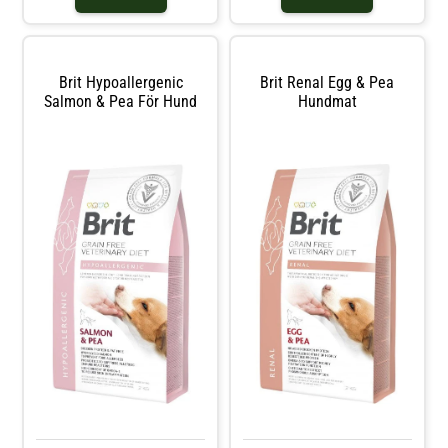
struvitstenar Sjukdomar i
urinvägarna
Urinvägsinflammationer
Kontraindikationer För
användning med urinsyra För
hundar med kronisk n
Brit Hypoallergenic
Brit Renal Egg & Pea
Salmon & Pea För Hund
Hundmat