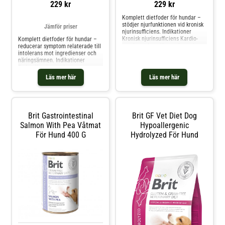
229 kr
229 kr
Komplett dietfoder för hundar –
stödjer njurfunktionen vid kronisk
Jämför priser
njurinsufficiens. Indikationer
Kronisk njurinsufficiens Kardio-
Komplett dietfoder för hundar –
renalt syndrom Urat och cystin
reducerar symptom relaterade till
urolitiasis Kontraindikationer
intolerans mot ingredienser och
Valpar Dräktiga och digivande
näringsämnen. Indikationer
tikar Användning: KRONISK
Foderallergier med
NJURSVIKT: De flesta hundar med
dermatologiska eller
Läs mer här
Läs mer här
kronisk njursvikt li
gastrointestinala symptom
Foderintolerans Otitis externa,
atopisk dermatit Främjar hälsan
och kvaliteten på päls och hud
Diarré och tar
Brit Gastrointestinal
Brit GF Vet Diet Dog
Salmon With Pea Våtmat
Hypoallergenic
För Hund 400 G
Hydrolyzed För Hund