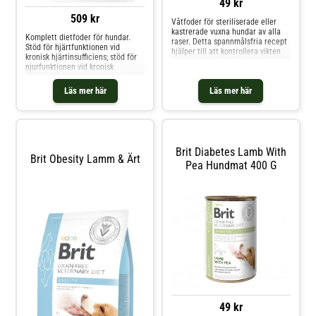
49 kr
509 kr
Våtfoder för steriliserade eller
kastrerade vuxna hundar av alla
Komplett dietfoder för hundar.
raser. Detta spannmålsfria recept
Stöd för hjärtfunktionen vid
hjälper till att kontrollera vikten
kronisk hjärtinsufficiens; stöd för
och främja hundens allmänna
njurfunktionen vid kronisk
hälsa med måttligt fettinnehåll,
njurinsufficiens i tidigt stadium.
lättsmält protein från tonfisk och
Sammansättning: Ärtor (36 %),
Läs mer här
Läs mer här
lamm samt funktionella
kycklingprotein (15 %),
ingredienser som stödjer
kycklingfett (15 %), ägg (10 %),
urinvägar, leder och
bovete (10 %), torkad äppelmassa
(4,2 %), hydrolyserad
Brit Diabetes Lamb With
Brit Obesity Lamm & Ärt
Pea Hundmat 400 G
49 kr