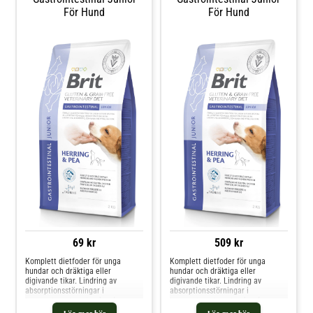
För Hund
För Hund
69 kr
509 kr
Komplett dietfoder för unga
Komplett dietfoder för unga
hundar och dräktiga eller
hundar och dräktiga eller
digivande tikar. Lindring av
digivande tikar. Lindring av
absorptionsstörningar i
absorptionsstörningar i
tarmsystemet; motverkande av
tarmsystemet; motverkande av
dålig matsmältning.
dålig matsmältning.