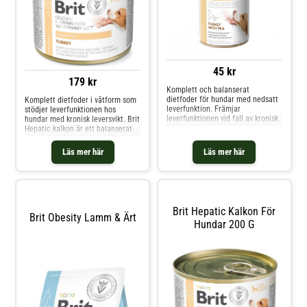
45 kr
179 kr
Komplett och balanserat
dietfoder för hundar med nedsatt
Komplett dietfoder i våtform som
leverfunktion. Främjar
stödjer leverfunktionen hos
leverfunktionen vid fall av kronisk
hundar med kronisk leversvikt. Brit
leversvikt. Indikationer
Hepatic kalkon är ett balanserat
Leverinsufficiens och leversvikt
veterinärfoder utvecklat för
Portosystemisk shunt (PSS)
hundar med nedsatt leverfunktion
Läs mer här
Läs mer här
Hepatisk encefalopati
och leversvikt. Det stödjer leverns
Konvalescens efter förgiftning
ämnesomsättning vid kronisk
Kontraindikationer Valpar
leversjukdom och passar vid
Dräktiga/digivande t
tillstånd som po
Brit Hepatic Kalkon För
Brit Obesity Lamm & Ärt
Hundar 200 G