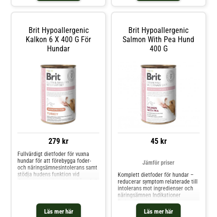
fjäderfäprotein (14 %, molekylvikt
mindre än 5000 Da), tapioka (12
%), kokosol
Brit Hypoallergenic
Brit Hypoallergenic
Kalkon 6 X 400 G För
Salmon With Pea Hund
Hundar
400 G
279 kr
45 kr
Fullvärdigt dietfoder för vuxna
hundar för att förebygga foder-
Jämför priser
och näringsämnesintolerans samt
stödja hudens funktion vid
Komplett dietfoder för hundar –
dermatos och överdrivet håravfall.
reducerar symptom relaterade till
Detta spannmålsfria foder
intolerans mot ingredienser och
innehåller kalkon som enda
näringsämnen Indikationer
proteinkälla och är helt fritt från
Foderallergier med
kyckling och kycklingfett.
dermatologiska eller
Läs mer här
Läs mer här
Innehåller omega-3-fettsyr
gastrointestinala symptom