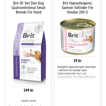
Brit GF Vet Diet Dog
Brit Hypoallergenic
Gastrointestinal Small
Salmon Våtfoder För
Breeds För Hund
Hundar 200 G
29 kr
Komplett hypoallergent dietfoder
i våtform för hundar med
foderrelaterade hud- och
magproblem. Brit Hypoallergenic
salmon är utvecklat för hundar
som lider av negativa
foderreaktioner såsom allergi
249 kr
eller foderintolerans, vilket kan
orsaka hudbesvär, magproblem
eller kroniska tarmsymtom. Fodret
lämpa
Jämför priser