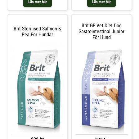
Läs mer här
Läs mer här
och kvaliteten på päls och hud
och lax för att minska
Diarré och tar
belastningen på njurarna. Omega-
3-fettsyror, antioxidanter och
prebiotika främjar allmänt v
Brit GF Vet Diet Dog
Brit Sterilised Salmon &
Gastrointestinal Junior
Pea För Hundar
För Hund