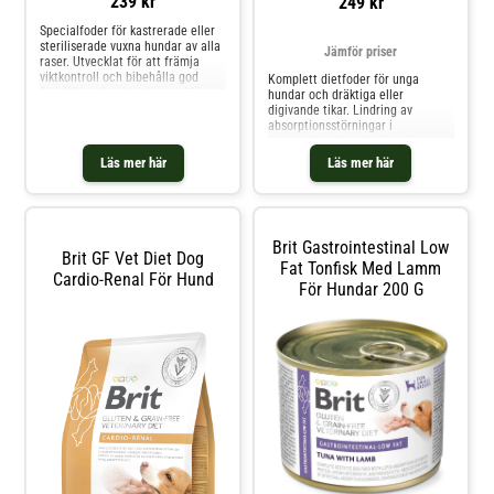
239 kr
249 kr
Specialfoder för kastrerade eller
steriliserade vuxna hundar av alla
Jämför priser
raser. Utvecklat för att främja
viktkontroll och bibehålla god
Komplett dietfoder för unga
fysisk form hos hundar med lägre
hundar och dräktiga eller
energibehov efter kastration.
digivande tikar. Lindring av
Innehåller omega-fettsyror,
absorptionsstörningar i
prebiotika, antioxidanter samt
tarmsystemet; motverkande av
örter och frukter som nässla,
dålig matsmältning.
Läs mer här
Läs mer här
tranbär och grön
Sammansättning: Torkad sill (33
%), ärtor (26 %), insektsfett (16 %),
bovete (10 %), ärtprotein (5 %),
laxolja (2,5 %), lignocellulosa (2
%), hy
Brit Gastrointestinal Low
Brit GF Vet Diet Dog
Fat Tonfisk Med Lamm
Cardio-Renal För Hund
För Hundar 200 G