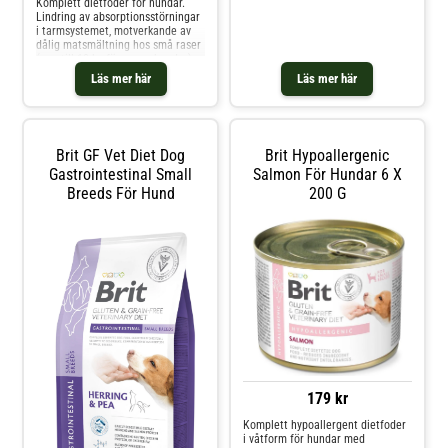
Komplett dietfoder för hundar.
Lindring av absorptionsstörningar
i tarmsystemet, motverkande av
dålig matsmältning hos små raser
(upp till 10 kg för vuxna hundar).
Ingredienser: Torkad sill (29 %),
Läs mer här
Läs mer här
ärtor (24 %), bovete (14 %),
hydrolyserat laxprotein (12 %),
insektsfett (11,5 %), laxolja (2,2
%), to
Brit GF Vet Diet Dog
Brit Hypoallergenic
Gastrointestinal Small
Salmon För Hundar 6 X
Breeds För Hund
200 G
179 kr
Komplett hypoallergent dietfoder
i våtform för hundar med