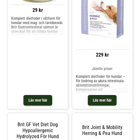
29 kr
Komplett dietfoder i våtform för
hundar med mag- och tarmbesvär.
Brit Gastrointestinal salmon är
utvecklat för att stödja hundar
som lider av
matsmältningsproblem såsom
akut eller kronisk mag- och
tarminflammation, diarré,
kräkningar, lös avföring och ökad
229 kr
gasbildning. Receptet är baserat
på lax och
Jämför priser
Komplett dietfoder för hundar –
för lindring av akuta intestinala
absorptionsstörningar,
kompensation vid
matsmältningsbesvär Indikationer
Gastrointestinala problem (diarré,
Läs mer här
Läs mer här
kräkningar) Lugnar
matsmältningskanalen efter
diarré eller kräkningar Flatulens
Matsmältningsproblem Exokrin
pankreasinsuffici
Brit GF Vet Diet Dog
Brit Joint & Mobility
Hypoallergenic
Herring & Pea Hund
Hydrolyzed För Hund