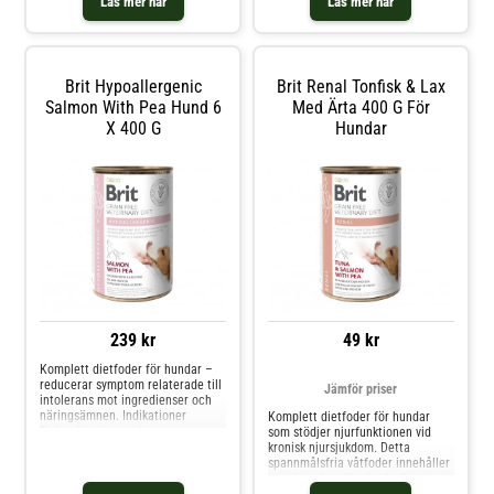
Läs mer här
Läs mer här
Sammansättning: Torkad sill (33
Sammansättning: Torkad sill (33
%), ärtor (26 %), insektsfett (16 %),
%), ärtor (26 %), insektsfett (16 %),
bovete (10 %), ärtprotein (5 %),
bovete (10 %), ärtprotein (5 %),
laxolja (2,5 %), lignocellulosa (2
laxolja (2,5 %), lignocellulosa (2
%), hy
%), hy
Brit Hypoallergenic
Brit Renal Tonfisk & Lax
Salmon With Pea Hund 6
Med Ärta 400 G För
X 400 G
Hundar
239 kr
49 kr
Komplett dietfoder för hundar –
reducerar symptom relaterade till
Jämför priser
intolerans mot ingredienser och
näringsämnen. Indikationer
Komplett dietfoder för hundar
Foderallergier med
som stödjer njurfunktionen vid
dermatologiska eller
kronisk njursjukdom. Detta
gastrointestinala symptom
spannmålsfria våtfoder innehåller
Foderintolerans Otitis externa,
begränsade mängder fosfor och
atopisk dermatit Främjar hälsan
lättsmälta proteiner från tonfisk