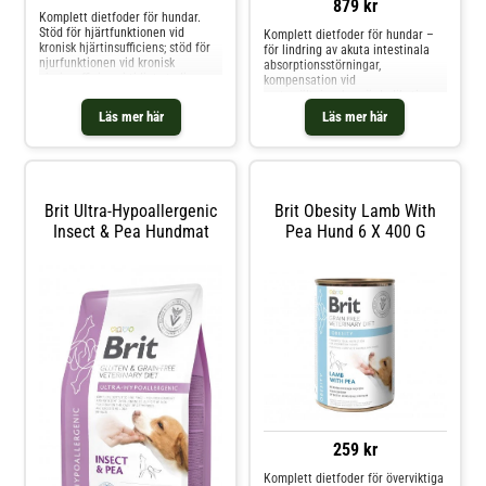
879 kr
Komplett dietfoder för hundar.
Stöd för hjärtfunktionen vid
Komplett dietfoder för hundar –
kronisk hjärtinsufficiens; stöd för
för lindring av akuta intestinala
njurfunktionen vid kronisk
absorptionsstörningar,
njurinsufficiens i tidigt stadium.
kompensation vid
Sammansättning: Ärtor (36 %),
matsmältningsbesvär Indikationer
kycklingprotein (15 %),
Gastrointestinala problem (diarré,
Läs mer här
Läs mer här
kycklingfett (15 %), ägg (10 %),
kräkningar) Lugnar
bovete (10 %), torkad äppelmassa
matsmältningskanalen efter
(4,2 %), hydrolyserad
diarré eller kräkningar Flatulens
Matsmältningsproblem Exokrin
pankreasinsuffici
Brit Ultra-Hypoallergenic
Brit Obesity Lamb With
Insect & Pea Hundmat
Pea Hund 6 X 400 G
259 kr
Komplett dietfoder för överviktiga