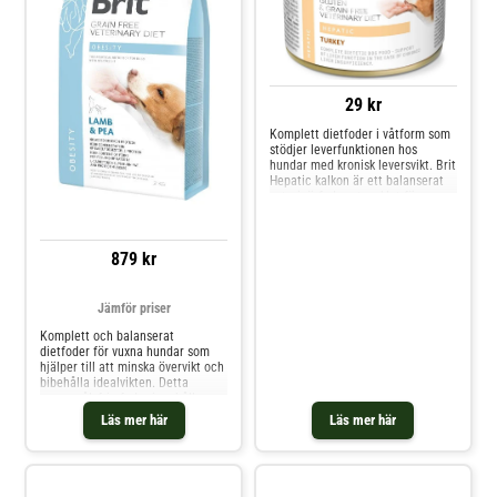
29 kr
Komplett dietfoder i våtform som
stödjer leverfunktionen hos
hundar med kronisk leversvikt. Brit
Hepatic kalkon är ett balanserat
veterinärfoder utvecklat för
hundar med nedsatt leverfunktion
och leversvikt. Det stödjer leverns
ämnesomsättning vid kronisk
879 kr
leversjukdom och passar vid
tillstånd som po
Jämför priser
Komplett och balanserat
dietfoder för vuxna hundar som
hjälper till att minska övervikt och
bibehålla idealvikten. Detta
spannmålsfria foder innehåller
lättsmält och fettsnålt protein
Läs mer här
Läs mer här
från lamm, hög fiberhalt, L-karnitin
och ledstödjande ämnen för att
hjälpa hundar att nå och behålla
en hälsosam kro