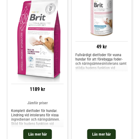
49 kr
Fullvärdigt dietfoder för vuxna
hundar för att förebygga foder-
och näringsämnesintolerans samt
stödja hudens funktion vid
dermatos och överdrivet håravfall.
Detta spannmålsfria foder
innehåller tonfisk som enda
proteinkälla och är helt fritt från
1189 kr
kyckling och kycklingfett. Berikat
med omega-3-fetts
Jämför priser
Komplett dietfoder för hundar.
Lindring vid intolerans för vissa
ingredienser och näringsämnen.
Stöd för hudens funktion vid
dermatos och överdrivet håravfall.
Sammansättning: Ärtor (30 %),
Läs mer här
Läs mer här
ärtprotein (20 %), hydrolyserat