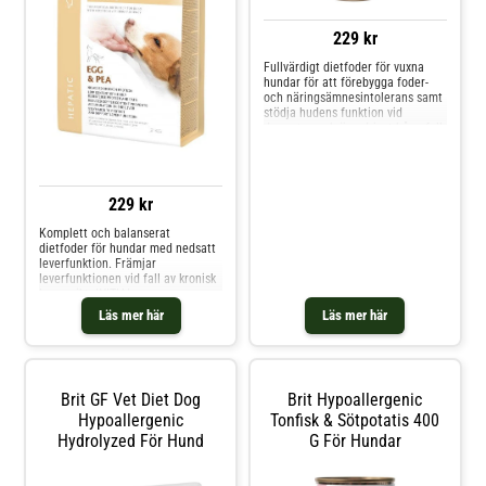
229 kr
Fullvärdigt dietfoder för vuxna
hundar för att förebygga foder-
och näringsämnesintolerans samt
stödja hudens funktion vid
dermatos och överdrivet håravfall.
Detta spannmålsfria foder
innehåller tonfisk som enda
proteinkälla och är helt fritt från
kyckling och kycklingfett. Berikat
229 kr
med omega-3-fetts
Komplett och balanserat
dietfoder för hundar med nedsatt
leverfunktion. Främjar
leverfunktionen vid fall av kronisk
leversvikt. INITIAL
UTFODRINGSPERIOD: Använd Brit
Läs mer här
Läs mer här
VD Hepatics Dog initialt under en
period av upp till 6 månader. Den
dagliga fodermängden bör delas
in i mindre portioner fördelade
und
Brit GF Vet Diet Dog
Brit Hypoallergenic
Hypoallergenic
Tonfisk & Sötpotatis 400
Hydrolyzed För Hund
G För Hundar