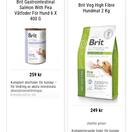
Brit Gastrointestinal
Brit Veg High Fibre
Salmon With Pea
Hundmat 2 Kg
Våtfoder För Hund 6 X
400 G
259 kr
Komplett dietfoder för hundar –
för lindring av akuta intestinala
absorptionsstörningar,
kompensation vid
matsmältningsbesvär Indikationer
Gastrointestinala problem (diarré,
kräkningar) Lugnar
249 kr
matsmältningskanalen efter
diarré eller kräkningar Flatulens
Matsmältningsproblem Exokrin
Jämför priser
pankreasinsuffici
Kompletterande foder för hundar