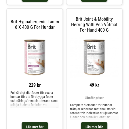
Foderintolerans Otitis externa,
atopisk dermatit Främjar hälsan
och kvaliteten på päls och hud
Diarré och tarm
Brit Joint & Mobility
Brit Hypoallergenic Lamm
Herring With Pea Våtmat
6 X 400 G För Hundar
For Hund 400 G
229 kr
49 kr
Fullvärdigt dietfoder för vuxna
hundar för att förebygga foder-
Jämför priser
och näringsämnesintolerans samt
stödja hudens funktion vid
Komplett dietfoder för hundar –
dermatos och överdrivet håravfall.
främjar ledernas metabolism vid
Detta spannmålsfria foder
osteoartrit Indikationer Sjukdomar
innehåller endast lamm som
i leder och bindväv Genetiskt
animalisk proteinkälla och passar
anlag för ledsjukdomar
utmärkt för känsliga hundar.
Övervikt/fetma Postortopedisk
Läs mer här
Läs mer här