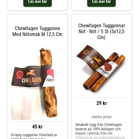
Läs mer här
Läs mer här
nötkreaturens underhudsvävnad i
Sydamerika. Kollagenet bryts ner
genom uppvärmning, formas om
och bakas för att få en brödig
konsist
Chewllagen Tuggpinnar
Chewllagen Tuggpinne
Nöt - Nöt / 5 St (5x12,5
Med Nötsmak M 12,5 Cm
Cm)
29 kr
Jämför priser
Smakrikt tugg från Chewllagen
45 kr
baserat på 100% kollagen och
doppat i köttsås från nöt.
Krispig tuggpinne tillverkad av
Kollagen är en underhudsvävnad