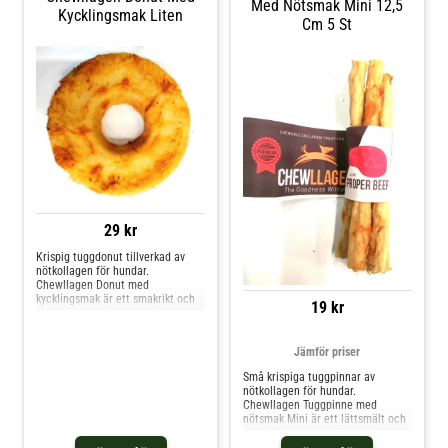
Med Nötsmak Mini 12,5
Kycklingsmak Liten
Cm 5 St
29 kr
Krispig tuggdonut tillverkad av
nötkollagen för hundar.
Chewllagen Donut med
kycklingsmak är ett smakrikt och
19 kr
lättsmält tuggben i ringform,
tillverkat av hydrolyserat kollagen
från gräsbetande nötkreatur i
Jämför priser
Sydamerika. Kollagenet bryts ner
till mindre, lättsmälta molekyler,
Små krispiga tuggpinnar av
formas till en donut och b
nötkollagen för hundar.
Chewllagen Tuggpinne med
nötsmak Mini är ett lättsmält och
smakrikt tuggben tillverkat av
hydrolyserat kollagen från