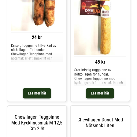
24 kr
Krispig tuggpinne tillverkad av
nötkollagen för hundar.
Chewllagen Tuggpinne med
nötsmak är ett smakrikt och
45 kr
lättsmält tuggben för hundar,
tillverkat av hydrolyserat kollagen
Stor krispig tuggpinne av
från gräsbetande nötkreatur i
nötkollagen för hundar.
Sydamerika. Kollagenet bryts ner
Chewllagen Tuggpinne med
till mindre molekyler genom
kycklingsmak är ett smakrikt och
uppvärmning, formas om och
lättsmält tuggben tillverkat av
bakas f
hydrolyserat kollagen från
Läs mer här
Läs mer här
gräsbetande nötkreatur i
Sydamerika. Kollagenet bryts ned
till mindre, lättare absorberbara
molekyler genom uppvärmning,
formas om oc
Chewllagen Tuggpinne
Chewllagen Donut Med
Med Kycklingsmak M 12,5
Nötsmak Liten
Cm 2 St