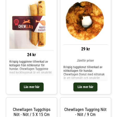
29 kr
24 kr
Jämför priser
Krispig tuggpinne tillverkad av
kollagen från nötkreatur för
Krispig tuggdonut tillverkad av
hundar. Chewllagen Tuggpinne
nötkollagen för hundar.
med kycklingsmak är ett smakrikt
Chewllagen Donut med nötsmak
och lättsmält tuggben för hundar,
är ett lättsmält och smakrikt
tillverkat av hydrolyserat kollagen
tuggben i ringform, tillverkat av
från gräsbetande nötkreatur i
hydrolyserat kollagen från
Läs mer här
Läs mer här
Sydamerika. Kollagenet bryts ner
gräsbetande nötkreatur i
till mindre, lättare absorberbara
Sydamerika. Kollagenet bryts ner
molekyler
till mindre, lättsmälta molekyler,
formas om och bakas för att få
Chewllagen Tuggchips
Chewllagen Tuggring Nöt
Nöt - Nöt / 5 X 15 Cm
- Nöt / 9 Cm