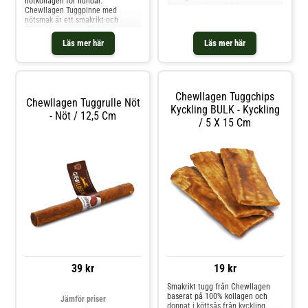
nötkollagen för hundar.
(subkutan vävnad) från ogarvad
Chewllagen Tuggpinne med
nötkreaturhud. Det är en högst
nötsmak är ett smakrikt och
naturlig proteinkälla som har
lättsmält tuggben för hundar,
många viktiga funktioner i
tillverkat av hydrolyserat kollagen
Läs mer här
Läs mer här
kroppen. Chewllagen tugg av
från gräsbetande nötkreatur i
kollagen främjar friskare leder, päl
Sydamerika. Kollagenet bryts ner
till mindre molekyler genom
uppvärmning, formas om och
bakas f
Chewllagen Tuggchips
Chewllagen Tuggrulle Nöt
Kyckling BULK - Kyckling
- Nöt / 12,5 Cm
/ 5 X 15 Cm
39 kr
19 kr
Smakrikt tugg från Chewllagen
baserat på 100% kollagen och
Jämför priser
doppat i köttsås från kyckling.