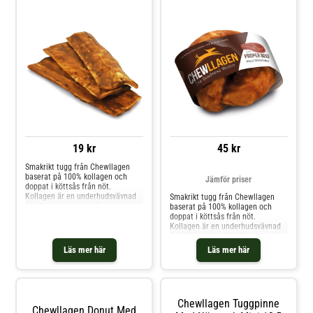
19 kr
45 kr
Smakrikt tugg från Chewllagen
baserat på 100% kollagen och
Jämför priser
doppat i köttsås från nöt.
Kollagen är en underhudsvävnad
Smakrikt tugg från Chewllagen
(subkutan vävnad) från ogarvad
baserat på 100% kollagen och
nötkreaturhud. Det är en högst
doppat i köttsås från nöt.
naturlig proteinkälla som har
Kollagen är en underhudsvävnad
många viktiga funktioner i
(subkutan vävnad) från ogarvad
kroppen. Chewllagen tugg av
nötkreaturhud. Det är en högst
Läs mer här
Läs mer här
kollagen främjar friskare leder, päl
naturlig proteinkälla som har
många viktiga funktioner i
kroppen. Chewllagen tugg av
kollagen främjar friskare leder, päl
Chewllagen Tuggpinne
Chewllagen Donut Med