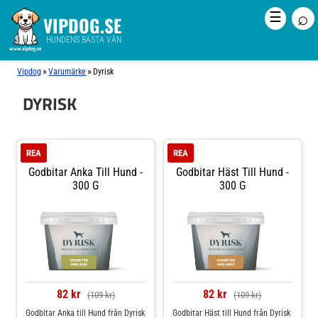
⌕
☰
VIPDOG.SE
HUNDENS BÄSTA VÄN
»
»
Vipdog
Varumärke
Dyrisk
DYRISK
REA
REA
Godbitar Anka Till Hund -
Godbitar Häst Till Hund -
300 G
300 G
82 kr
82 kr
(109 kr)
(109 kr)
Godbitar Anka till Hund från Dyrisk
Godbitar Häst till Hund från Dyrisk