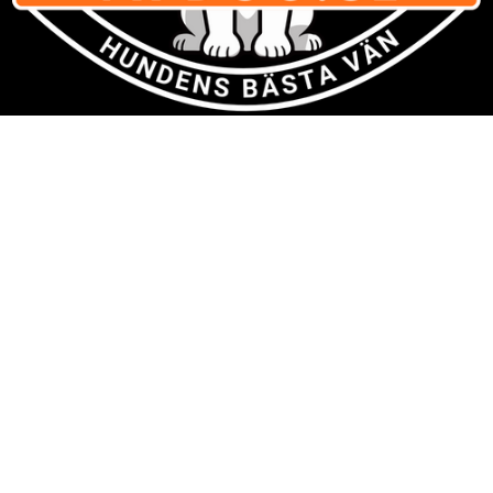
Varumärken
» Se listan för
alla varumärken med hundsaker
Om Vipdog.se
- tips och idéer för ett trivsammare hem för din hund.
Har du förslag och idéer får du gärna kontakta oss på kontakt
[snabel-a] vipdog.se
Integritetspolicy
Här kan du läsa om
sajtens integritetspolicy
.