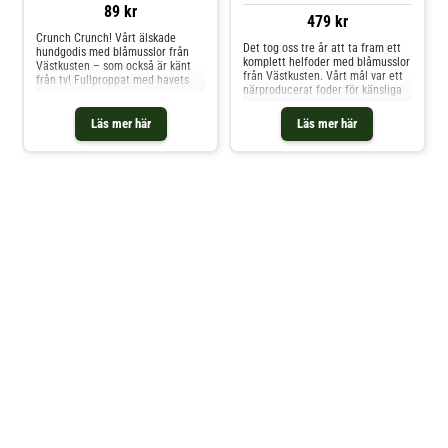
89 kr
479 kr
Crunch Crunch! Vårt älskade
Det tog oss tre år att ta fram ett
hundgodis med blåmusslor från
komplett helfoder med blåmusslor
Västkusten – som också är känt
från Västkusten. Vårt mål var ett
från tv! Fullproppat med havets
närproducerat foder för känsliga
nyttigheter som glukosamin och
hundar med ämnen som kunde ha
omega 3. Ett energirikt
en positiv effekt för rörligheten.
belöningsgodis producerat i
Läs mer här
Läs mer här
Vårt foder innehåller naturligt
Sverige på svenska råvaror.
glukosamin och omega 3 och är
producerat i Sverige på svenska
råvaro