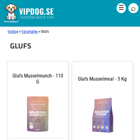
⌕
☰
VIPDOG.SE
HUNDENS BÄSTA VÄN
»
»
Vipdog
Varumärke
Glufs
GLUFS
Glufs Musselmunch - 110
Glufs Musselmeal - 3 Kg
G