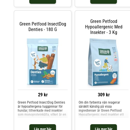
Green Petfood
Green Petfood InsectDog
Hypoallergenic Med
Denties - 180 G
Insekter - 3 Kg
29 kr
309 kr
Green Petfood InsectDog Denties
Om din fyrbenta vän reagerar
är hypoallergena tuggpinnar för
särskilt känslig på vissa
hundar, tillverkade med insekter
ingredienser är Green Petfood
som monoproteinkälla, vilket är en
Hypoallergenic med insekter ett
sällsynt animalisk ingrediens. De är
väl genomtänkt val. Detta helfoder
också helt spannmålsfria och
har utvecklats speciellt för vuxna
glutenfria, och det gör dem särskilt
hundar som är känsliga för vissa
Läs mer här
Läs mer här