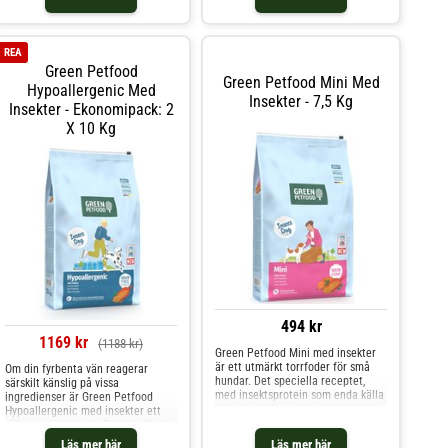
REA
Green Petfood
Green Petfood Mini Med
Hypoallergenic Med
Insekter - 7,5 Kg
Insekter - Ekonomipack: 2
X 10 Kg
494 kr
1169 kr
(1188 kr)
Green Petfood Mini med insekter
är ett utmärkt torrfoder för små
Om din fyrbenta vän reagerar
hundar. Det speciella receptet,
särskilt känslig på vissa
med insektsprotein som enda källa
ingredienser är Green Petfood
till animaliskt protein, är särskilt
Hypoallergenic med insekter ett
lämpligt för hundar med
väl genomtänkt val. Detta helfoder
foderkänslighet. Tack vare mindre
har utvecklats speciellt för vuxna
Läs mer här
Läs mer här