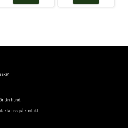
foderbitarna passar de perfekt i
hundar som är känsliga för vissa
munnen på små hundar. Den
ingredienser. Insekter är den enda
spannmålsfria b
källan till animaliskt protein och
ett sällan
saker
för din hund.
ntakta oss på kontakt