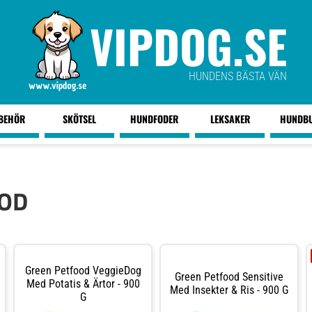
VIPDOG.SE
HUNDENS BÄSTA VÄN
LBEHÖR
SKÖTSEL
HUNDFODER
LEKSAKER
HUNDB
OD
Green Petfood VeggieDog
Green Petfood Sensitive
Med Potatis & Ärtor - 900
Med Insekter & Ris - 900 G
G