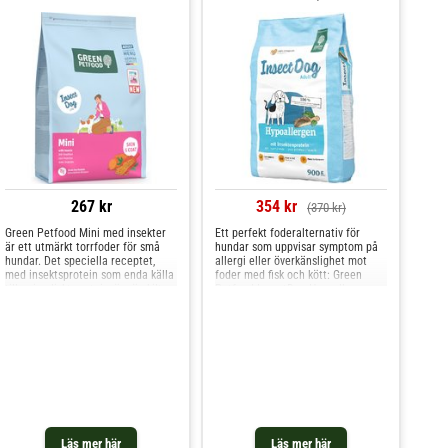
267 kr
354 kr
(370 kr)
Green Petfood Mini med insekter
Ett perfekt foderalternativ för
är ett utmärkt torrfoder för små
hundar som uppvisar symptom på
hundar. Det speciella receptet,
allergi eller överkänslighet mot
med insektsprotein som enda källa
foder med fisk och kött: Green
till animaliskt protein, är särskilt
Petfood InsectDog Hypoallergen
lämpligt för hundar med
innehåller till 100 % endast protein
foderkänslighet. Tack vare mindre
från insekter som källa till
foderbitarna passar de perfekt i
högkvalitativa proteinkomponenter
munnen på små hundar. Den
fettsyror. Eftersom insekter är
spannmålsfria b
mycket ova
Läs mer här
Läs mer här