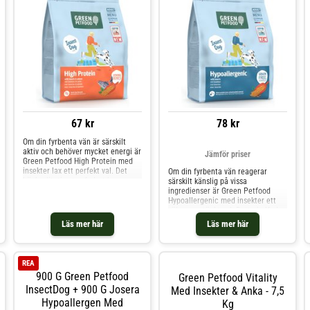
67 kr
78 kr
Om din fyrbenta vän är särskilt
aktiv och behöver mycket energi är
Jämför priser
Green Petfood High Protein med
insekter lax ett perfekt val. Det
Om din fyrbenta vän reagerar
högkvalitativa torrfodret har
särskilt känslig på vissa
fördelar som ett högt
ingredienser är Green Petfood
proteininnehåll från hållbara
Hypoallergenic med insekter ett
insekter och utsökt lax, vilket är
väl genomtänkt val. Detta helfoder
perfekt för hundar med ett stort
har utvecklats speciellt för vuxna
Läs mer här
Läs mer här
behov av att röra
hundar som är känsliga för vissa
ingredienser. Insekter är den enda
källan till animaliskt protein och
ett sällan
REA
900 G Green Petfood
Green Petfood Vitality
InsectDog + 900 G Josera
Med Insekter & Anka - 7,5
Hypoallergen Med
Kg