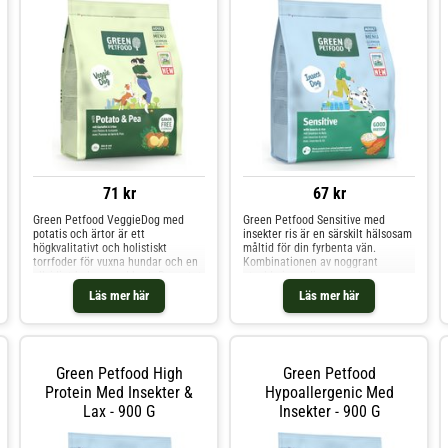
71 kr
67 kr
Green Petfood VeggieDog med
Green Petfood Sensitive med
potatis och ärtor är ett
insekter ris är en särskilt hälsosam
högkvalitativt och holistiskt
måltid för din fyrbenta vän.
torrfoder för vuxna hundar och en
Kombinationen av noggrant
allsidigt balanserad kost. Receptet
utvalda ingredienser och en
består till 99,99 % av rent
skonsam bearbetning gör
Läs mer här
Läs mer här
växtbaserade ingredienser och är
torrfodret idealiskt för känsliga
helt fritt från artificiella
hundar. Den enda källan till
smakämnen, färgämnen och
animaliskt protein är insekter,
konserveringsmedel samt vete och
vilket inte bara är sällsynt i ko
Green Petfood High
Green Petfood
Protein Med Insekter &
Hypoallergenic Med
Lax - 900 G
Insekter - 900 G