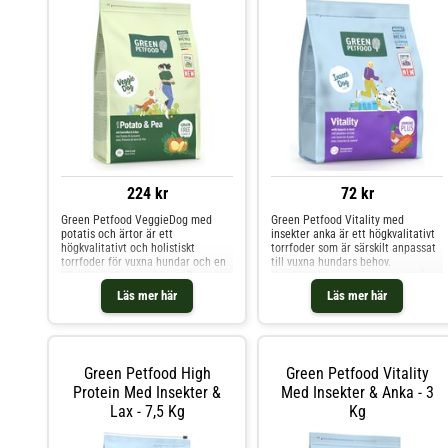
224 kr
72 kr
Green Petfood VeggieDog med
Green Petfood Vitality med
potatis och ärtor är ett
insekter anka är ett högkvalitativt
högkvalitativt och holistiskt
torrfoder som är särskilt anpassat
torrfoder för vuxna hundar och en
till vuxna hundars behov.
allsidigt balanserad kost. Receptet
Kombinationen av insektsprotein
består till 99,99 % av rent
och anka bidrar med värdefulla
Läs mer här
Läs mer här
växtbaserade ingredienser och är
näringsämnen och garanterar en
helt fritt från artificiella
speciell smakupplevelse. Tack vare
smakämnen, färgämnen och
sitt måttliga energiinnehåll är
konserveringsmedel samt vete och
hundfodret perf
Green Petfood High
Green Petfood Vitality
Protein Med Insekter &
Med Insekter & Anka - 3
Lax - 7,5 Kg
Kg