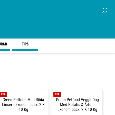
⌕
URAR
TIPS
REA
REA
Green Petfood Med Röda
Green Petfood VeggieDog
Linser - Ekonomipack: 2 X
Med Potatis & Ärtor -
10 Kg
Ekonomipack: 2 X 10 Kg