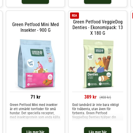
animaliska proteinkälla – ett smart
alternativ för allergiker och
miljömedvetna hundägare. Det är
ett utmärkt
REA
Green Petfood VeggieDog
Green Petfood Mini Med
Denties - Ekonomipack: 13
Insekter - 900 G
X 180 G
71 kr
389 kr
(403 kr)
Green Petfood Mini med insekter
God tandvård är inte bara viktigt
är ett utmärkt torrfoder för små
för tvåbenta, utan även för
hundar. Det speciella receptet,
fyrbenta. Green Petfood
med insektsprotein som enda källa
VeggieDog Denties hjälper din
till animaliskt protein, är särskilt
hund med detta. De är tillagade
lämpligt för hundar med
med fin tapioka. Snackset är
foderkänslighet. Tack vare mindre
naturligt rikt på cellulosa, en
Läs mer här
Läs mer här