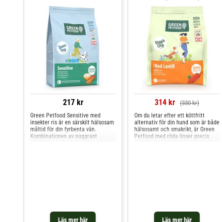
217 kr
314 kr
(330 kr)
Green Petfood Sensitive med
Om du letar efter ett köttfritt
insekter ris är en särskilt hälsosam
alternativ för din hund som är både
måltid för din fyrbenta vän.
hälsosamt och smakrikt, är Green
Kombinationen av noggrant
Petfood med röda linser precis
utvalda ingredienser och en
rätt. Det vegetariska receptet är
skonsam bearbetning gör
utmärkt för hundar som inte tål
torrfodret idealiskt för känsliga
animaliskt protein så bra och
hundar. Den enda källan till
innehåller utvalda växtbaserade
animaliskt protein är insekter,
ingredienser som röda linser och
vilket inte bara är sällsynt i ko
potatis
Läs mer här
Läs mer här