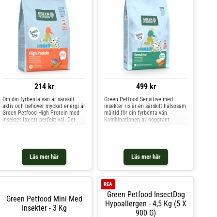
214 kr
499 kr
Om din fyrbenta vän är särskilt
Green Petfood Sensitive med
aktiv och behöver mycket energi är
insekter ris är en särskilt hälsosam
Green Petfood High Protein med
måltid för din fyrbenta vän.
insekter lax ett perfekt val. Det
Kombinationen av noggrant
högkvalitativa torrfodret har
utvalda ingredienser och en
fördelar som ett högt
skonsam bearbetning gör
proteininnehåll från hållbara
torrfodret idealiskt för känsliga
insekter och utsökt lax, vilket är
hundar. Den enda källan till
perfekt för hundar med ett stort
animaliskt protein är insekter,
Läs mer här
Läs mer här
behov av att röra
vilket inte bara är sällsynt i ko
REA
Green Petfood InsectDog
Green Petfood Mini Med
Hypoallergen - 4,5 Kg (5 X
Insekter - 3 Kg
900 G)