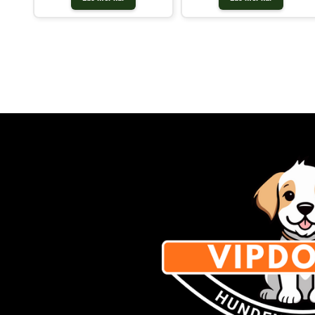
väl tolererade och lättsmälta.
ingredienser. Insekter är den enda
Cellulosan i pinnarna är en olösli
källan till animaliskt protein och
ett sällan