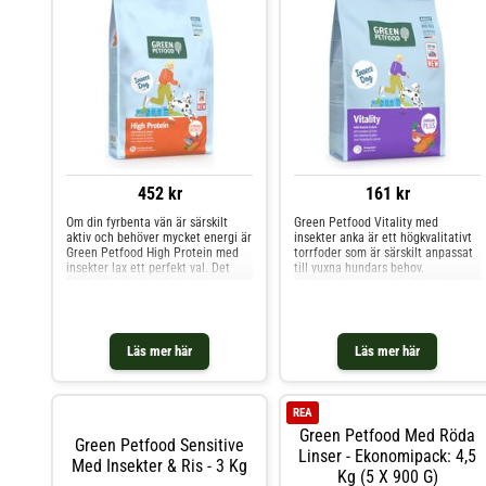
452 kr
161 kr
Om din fyrbenta vän är särskilt
Green Petfood Vitality med
aktiv och behöver mycket energi är
insekter anka är ett högkvalitativt
Green Petfood High Protein med
torrfoder som är särskilt anpassat
insekter lax ett perfekt val. Det
till vuxna hundars behov.
högkvalitativa torrfodret har
Kombinationen av insektsprotein
fördelar som ett högt
och anka bidrar med värdefulla
proteininnehåll från hållbara
näringsämnen och garanterar en
insekter och utsökt lax, vilket är
speciell smakupplevelse. Tack vare
perfekt för hundar med ett stort
sitt måttliga energiinnehåll är
Läs mer här
Läs mer här
behov av att röra
hundfodret perf
REA
Green Petfood Med Röda
Green Petfood Sensitive
Linser - Ekonomipack: 4,5
Med Insekter & Ris - 3 Kg
Kg (5 X 900 G)