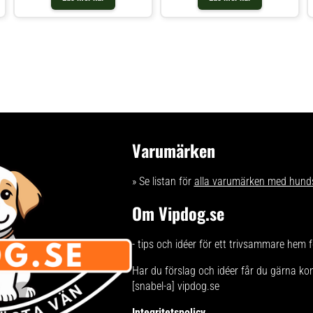
foderbitarna passar de perfekt i
olöslig växtfiber som bidrar till att
munnen på små hundar. Den
besvärlig tandbeläggningar
spannmålsfria b
minskar. Dessutom kan den
Varumärken
» Se listan för
alla varumärken med hund
Om Vipdog.se
- tips och idéer för ett trivsammare hem 
Har du förslag och idéer får du gärna ko
[snabel-a] vipdog.se
Integritetspolicy