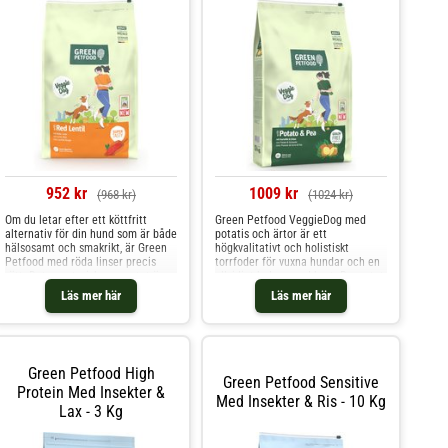
952 kr
1009 kr
(968 kr)
(1024 kr)
Om du letar efter ett köttfritt
Green Petfood VeggieDog med
alternativ för din hund som är både
potatis och ärtor är ett
hälsosamt och smakrikt, är Green
högkvalitativt och holistiskt
Petfood med röda linser precis
torrfoder för vuxna hundar och en
rätt. Det vegetariska receptet är
allsidigt balanserad kost. Receptet
utmärkt för hundar som inte tål
består till 99,99 % av rent
Läs mer här
Läs mer här
animaliskt protein så bra och
växtbaserade ingredienser och är
innehåller utvalda växtbaserade
helt fritt från artificiella
ingredienser som röda linser och
smakämnen, färgämnen och
potatis
konserveringsmedel samt vete och
Green Petfood High
Green Petfood Sensitive
Protein Med Insekter &
Med Insekter & Ris - 10 Kg
Lax - 3 Kg