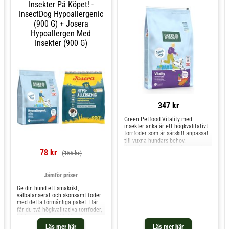
Insekter På Köpet! -
InsectDog Hypoallergenic
(900 G) + Josera
Hypoallergen Med
Insekter (900 G)
347 kr
Green Petfood Vitality med
insekter anka är ett högkvalitativt
torrfoder som är särskilt anpassat
till vuxna hundars behov.
Kombinationen av insektsprotein
78 kr
(155 kr)
och anka bidrar med värdefulla
näringsämnen och garanterar en
speciell smakupplevelse. Tack vare
Jämför priser
sitt måttliga energiinnehåll är
hundfodret perf
Ge din hund ett smakrikt,
välbalanserat och skonsamt foder
med detta förmånliga paket. Här
får du två högkvalitativa torrfoder,
båda utvecklade för känsliga
hundar och med insekter som enda
Läs mer här
Läs mer här