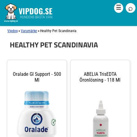
⌕
☰
VIPDOG.SE
HUNDENS BÄSTA VÄN
»
»
Vipdog
Varumärke
Healthy Pet Scandinavia
HEALTHY PET SCANDINAVIA
Oralade GI Support - 500
ABELIA TrisEDTA
Ml
Öronlösning - 118 Ml