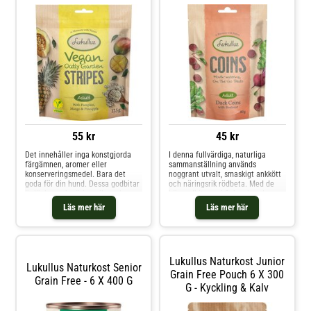
55 kr
45 kr
Det innehåller inga konstgjorda
I denna fullvärdiga, naturliga
färgämnen, aromer eller
sammanställning används
konserveringsmedel. Bara det
noggrant utvalt, smaskigt ankkött
goda för din hund. Dessa godbitar
och näringsrik rödbeta. Med de
är läckra och näringsrika och
här godbitarna i fickan har du
passar utmärkt som mellanmål
alltid något att ge hunden när ni
Läs mer här
Läs mer här
utan dåligt samvete. De är lätta
är ute på promenad. Lukullus litar
att bryta i enskilda bitar och
på naturens kraft
därför lämpliga för både små och
stora hundar. Så varför i
Lukullus Naturkost Junior
Lukullus Naturkost Senior
Grain Free Pouch 6 X 300
Grain Free - 6 X 400 G
G - Kyckling & Kalv