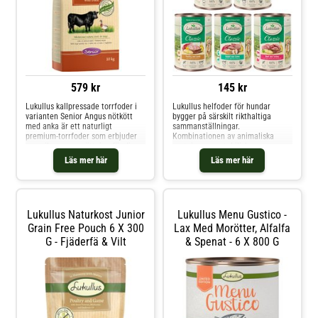
579 kr
145 kr
Lukullus kallpressade torrfoder i
Lukullus helfoder för hundar
varianten Senior Angus nötkött
bygger på särskilt rikthaltiga
med anka är ett naturligt
sammanställningar.
premium-torrfoder som erbjuder
Kombinationen av animaliska
en unik sammansättning för din
proteiner, vegetabiliska
gourmethund. De utvalda
ingredienser och värdefulla oljor
Läs mer här
Läs mer här
ingredienserna kallpressas på ett
säkerställer att din hund tillförs
skonsamt sätt. På så sätt bevaras
alla näringsämnen - utan kemiska
den naturliga smaken och de
tillsatser. För naturen bidrar med
naturliga näringsämnena på
allt en hund behöver. Alla ingr
Lukullus Naturkost Junior
Lukullus Menu Gustico -
Grain Free Pouch 6 X 300
Lax Med Morötter, Alfalfa
G - Fjäderfä & Vilt
& Spenat - 6 X 800 G