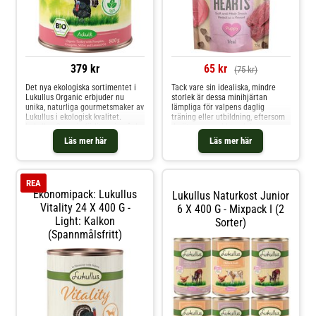
379 kr
65 kr
(75 kr)
Det nya ekologiska sortimentet i
Tack vare sin idealiska, mindre
Lukullus Organic erbjuder nu
storlek är dessa minihjärtan
unika, naturliga gourmetsmaker av
lämpliga för valpens daglig
Lukullus i ekologisk kvalitet.
träning eller utbildning, eftersom
Lukullus Organic förlitar sig på de
de äts upp snabbt och inte
bästa ingredienserna från naturen
distraherar valpen länge. Den
Läs mer här
Läs mer här
och från ekologiskt jordbruk: färsk
praktiska återförslutningsbara
frukt och grönsaker, blandat med
påsen håller snacksen fräscha
högkvalitativt kött och oljor, ber
och mjuka under lång tid. Detta
läckra, spannmålsfria godi
REA
Ekonomipack: Lukullus
Lukullus Naturkost Junior
Vitality 24 X 400 G -
6 X 400 G - Mixpack I (2
Light: Kalkon
Sorter)
(spannmålsfritt)