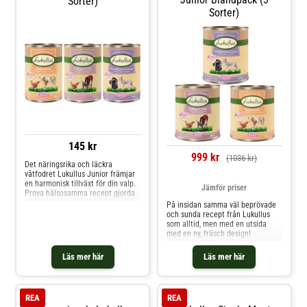
Sorter)
Sorter)
145 kr
999 kr
(1036 kr)
Det näringsrika och läckra
våtfodret Lukullus Junior främjar
en harmonisk tillväxt för din valp.
Jämför priser
Prova hälsosamma recept gjorda
på naturliga ingredienser i olika
På insidan samma väl beprövade
varianter.
och sunda recept från Lukullus
som alltid, men med en utsida
med en ny, fräsch design!
Hänvisning: I övergångsfasen kan
beställningarna består av
Läs mer här
Läs mer här
produkter med både den gamla
och nya designen. Lukullus
komplettfoder tillverkas efter
innehållsrika recept med en
REA
REA
mångfald