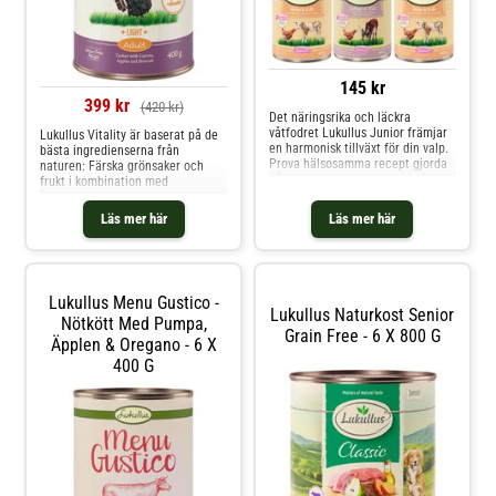
145 kr
399 kr
(420 kr)
Det näringsrika och läckra
våtfodret Lukullus Junior främjar
Lukullus Vitality är baserat på de
en harmonisk tillväxt för din valp.
bästa ingredienserna från
Prova hälsosamma recept gjorda
naturen: Färska grönsaker och
på naturliga ingredienser i olika
frukt i kombination med
varianter.
högkvalitativt kött och oljor
berikar din hunds måltider. De
Läs mer här
Läs mer här
olika sorterna främjar en utmärkt
matsmältning, stödjer
immunförsvaret eller vårda och
gynnar hälsan i lederna. Ge din
hund
Lukullus Menu Gustico -
Lukullus Naturkost Senior
Nötkött Med Pumpa,
Grain Free - 6 X 800 G
Äpplen & Oregano - 6 X
400 G