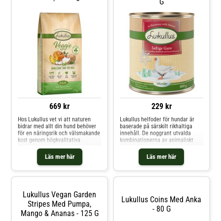
G
669 kr
229 kr
Hos Lukullus vet vi att naturen
Lukullus helfoder för hundar är
bidrar med allt din hund behöver
baserade på särskilt rikhaltiga
för en näringsrik och välsmakande
innehåll. De noggrant utvalda
kost genom högkvalitativa
kombinationerna av animaliskt
proteiner, grönsaker, frukt och
protein, vegetabiliska ingredienser
värdefulla oljor. Naturen erbjuder
och viktiga oljor säkerställer att
Läs mer här
Läs mer här
läckra vegetariska ingredienser
hunden alltid förses med alla
för varje dag och stärker den
viktiga näringsämnen, helt utan
speciella relationen med din hund
kemiska tillsatser - för naturen
genom krafte
bistår med
Lukullus Vegan Garden
Lukullus Coins Med Anka
Stripes Med Pumpa,
- 80 G
Mango & Ananas - 125 G