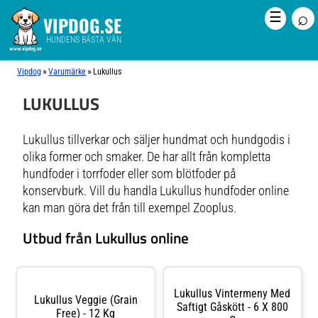
⌕
☰
VIPDOG.SE
HUNDENS BÄSTA VÄN
»
»
Vipdog
Varumärke
Lukullus
LUKULLUS
Lukullus tillverkar och säljer hundmat och hundgodis i
olika former och smaker. De har allt från kompletta
hundfoder i torrfoder eller som blötfoder på
konservburk. Vill du handla Lukullus hundfoder online
kan man göra det från till exempel Zooplus.
Utbud från Lukullus online
Lukullus Vintermeny Med
Lukullus Veggie (Grain
Saftigt Gåskött - 6 X 800
Free) - 12 Kg