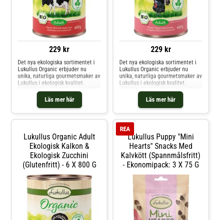
229 kr
229 kr
Det nya ekologiska sortimentet i
Det nya ekologiska sortimentet i
Lukullus Organic erbjuder nu
Lukullus Organic erbjuder nu
unika, naturliga gourmetsmaker av
unika, naturliga gourmetsmaker av
Lukullus i ekologisk kvalitet.
Lukullus i ekologisk kvalitet.
Lukullus Organic förlitar sig på de
Lukullus Organic förlitar sig på de
bästa ingredienserna från naturen
bästa ingredienserna från naturen
Läs mer här
Läs mer här
och från ekologiskt jordbruk: färsk
och från ekologiskt jordbruk: färsk
frukt och grönsaker, blandat med
frukt och grönsaker, blandat med
högkvalitativt kött och oljor, ber
högkvalitativt kött och oljor, ber
REA
Lukullus Organic Adult
Lukullus Puppy "Mini
Ekologisk Kalkon &
Hearts" Snacks Med
Ekologisk Zucchini
Kalvkött (spannmålsfritt)
(glutenfritt) - 6 X 800 G
- Ekonomipack: 3 X 75 G