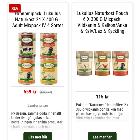
immunförsvaret eller gynnar
omsorgsfullt utvalda
rörligheten. Ge hundar lycka g
kvalitetsingredienserna är vårt
REA
uppdrag – f
Lukullus Naturkost Pouch
Ekonomipack: Lukullus
6 X 300 G Mixpack:
Naturkost 24 X 400 G -
Vildkanin & Kalkon/Anka
Adult Mixpack IV 4 Sorter
& Kalv/Lax & Kyckling
559 kr
(588 kr)
115 kr
Paketet "Naturkost" innehåller: 2 x
Jämför priser
300 g vildkanin och kalkon med
Ny design, samma goda innehåll!
päron, havregryn och tistelolja:
Under övergångsfasen kan
Vildkanin i kombination med
beställningen innehålla produkter
kalkon tolereras väl och förser din
i både den gamla och nya
hund med högkvalitativa
designen. Lukullus hundfoder
proteiner. Päron ger vitaminer och
bygger på en särskilt rikhaltig
fräschör i sammansättningen.
Läs mer här
Läs mer här
formulering. Kombinationen av