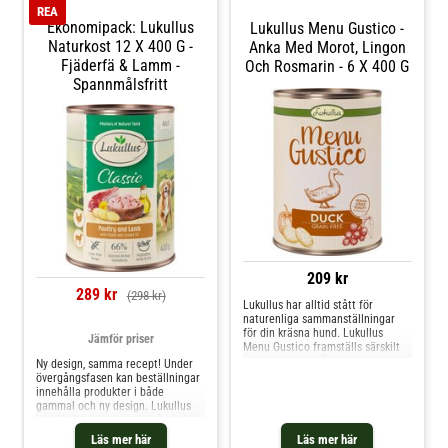
din hund får alla näri
REA
Ekonomipack: Lukullus
Lukullus Menu Gustico -
Naturkost 12 X 400 G -
Anka Med Morot, Lingon
Fjäderfä & Lamm -
Och Rosmarin - 6 X 400 G
Spannmålsfritt
209 kr
289 kr
(298 kr)
Lukullus har alltid stått för
naturenliga sammanställningar
för din kräsna hund. Lukullus
Jämför priser
Menu Gustico framställs särskilt
skonsamt med råvaror av
Ny design, samma recept! Under
livsmedelskvalitet i ett företag i
övergångsfasen kan beställningar
Niederbayern. Det näringsrika
innehålla produkter i både
våtafodret förser din fyrbenta vän
gammal och ny design. Lukullus
med alla viktiga vitaminer,
hundfoder är baserade på särskilt
mineraler och spårämnen.
rikhaltiga recept. Kombinationen
Läs mer här
Läs mer här