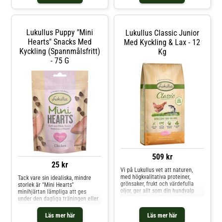
omsorgsfullt utvalda
av de finaste, omsorgsfullt utvalda
kvalitetsingredienserna är vårt
kvalitetsingredienserna är vårt
uppdrag – f
uppdrag
Lukullus Puppy "Mini
Lukullus Classic Junior
Hearts" Snacks Med
Med Kyckling & Lax - 12
Kyckling (spannmålsfritt)
Kg
- 75 G
509 kr
25 kr
Vi på Lukullus vet att naturen,
med högkvalitativa proteiner,
Tack vare sin idealiska, mindre
grönsaker, frukt och värdefulla
storlek är "Mini Hearts"
oljor, ger allt som din hundvalp
minihjärtan lämpliga att ges
behöver för en näringsrik och
under den dagliga träningen eller
smaklig kost. Att skapa smakrika,
utbildningen, eftersom de äts upp
naturliga måltider med ett urval
snabbt och inte distraherar
Läs mer här
Läs mer här
av de finaste, omsorgsfullt utvalda
hunden länge. Den praktiska