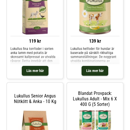
119 kr
139 kr
Lukullus fina torrfoder i sorten
Lukullus helfoder för hundar är
anka lamm med potatis är
baserade på särskilt rikhaltiga
skonsamt kallpressat av utvalda
sammanställningar. De noggrant
råvaror. Detta innebär att den
utvalda kombinationerna av
ursprungliga smaken och de
animaliskt protein, vegetabiliska
värdefulla näringsämnena bevaras
ingredienser och viktiga oljor
Läs mer här
Läs mer här
nästan helt. För naturen ger dig
säkerställer att hunden alltid
allt din hund behöver. Det
förses med alla viktiga
kärleksfullt sammansatta receptet
näringsämnen, helt utan kemiska
på Lukullus torrfoder skä
tillsatser - för naturen b
Blandat Provpack:
Lukullus Senior Angus
Lukullus Adult - Mix 6 X
Nötkött & Anka - 10 Kg
400 G (5 Sorter)