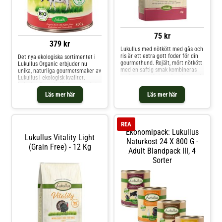
75 kr
379 kr
Lukullus med nötkött med gås och
ris är ett extra gott foder för din
Det nya ekologiska sortimentet i
gourmethund. Rejält, mört nötkött
Lukullus Organic erbjuder nu
med en saftig smak kombineras
unika, naturliga gourmetsmaker av
perfekt med läcker gås - din hund
Lukullus i ekologisk kvalitet.
kommer att älska det! I
Lukullus Organic förlitar sig på de
kombination med ris och äpplen
bästa ingredienserna från naturen
Läs mer här
Läs mer här
förser Lukullus din hund med en
och från ekologiskt jordbruk: färsk
optimal blandning av viktiga
frukt och grönsaker, blandat med
vitaminer och min
högkvalitativt kött och oljor, ber
REA
Ekonomipack: Lukullus
Lukullus Vitality Light
Naturkost 24 X 800 G -
(Grain Free) - 12 Kg
Adult Blandpack III, 4
Sorter