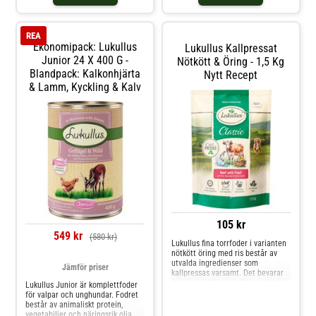
Havregryn sörjer för en tillräcklig
animaliska proteiner,
tillförsel a
växtbaserade ingredienser och
värdefulla oljor säkerställer att
REA
din hun
Ekonomipack: Lukullus
Lukullus Kallpressat
Junior 24 X 400 G -
Nötkött & Öring - 1,5 Kg
Blandpack: Kalkonhjärta
Nytt Recept
& Lamm, Kyckling & Kalv
105 kr
549 kr
(580 kr)
Lukullus fina torrfoder i varianten
nötkött öring med ris består av
utvalda ingredienser som
Jämför priser
kallpressas varsamt. Det bevarar
de ursprungliga smakerna och
Lukullus Junior är komplettfoder
värdefulla näringsämnen på ett
för valpar och unghundar. Fodret
naturligt sätt. För naturen bidrar
består av animaliskt protein,
nämligen med allt din hund
vegetabilier och näringsrik olja