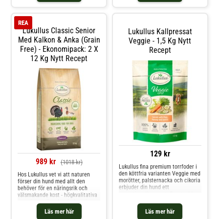
kvalitetsingredienserna är vårt
återförslutningsbara påsen håller
uppdrag
snacksen fräscha och mjuka
under en längre tid. Detta lä
REA
Lukullus Classic Senior
Lukullus Kallpressat
Med Kalkon & Anka (Grain
Veggie - 1,5 Kg Nytt
Free) - Ekonomipack: 2 X
Recept
12 Kg Nytt Recept
129 kr
989 kr
(1018 kr)
Lukullus fina premium torrfoder i
den köttfria varianten Veggie med
Hos Lukullus vet vi att naturen
morötter, palsternacka och cikoria
förser din hund med allt den
erbjuder din hund ett
behöver för en näringsrik och
exceptionellt recept. De utvalda,
välsmakande kost - högkvalitativa
naturliga ingredienserna
proteiner, grönsaker, frukt och
kallpressas varsamt. Detta
värdefulla oljor. Våra NYA Lukullus
Läs mer här
Läs mer här
innebär att den naturliga smaken
Classic recept för äldre hundar