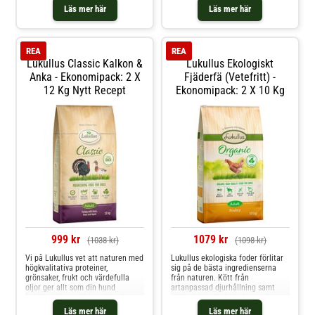
finsmakarhund. Slå till!
rikhaltiga recept. Kombinationen
Läs mer här
Läs mer här
av animaliska proteiner,
växtbaserade ingredienser och
värdefulla oljor säkerställer att
din hund får alla näri
REA
REA
Lukullus Classic Kalkon &
Lukullus Ekologiskt
Anka - Ekonomipack: 2 X
Fjäderfä (vetefritt) -
12 Kg Nytt Recept
Ekonomipack: 2 X 10 Kg
999 kr
1079 kr
(1038 kr)
(1098 kr)
Vi på Lukullus vet att naturen med
Lukullus ekologiska foder förlitar
högkvalitativa proteiner,
sig på de bästa ingredienserna
grönsaker, frukt och värdefulla
från naturen. Kött från
oljor ger allt som din hund
artanpassad djurhållning samt
behöver för en näringsrik och
ekologiskt odlade frukter och
smaklig kost. Att skapa
grönsaker berikar din hunds
Läs mer här
Läs mer här