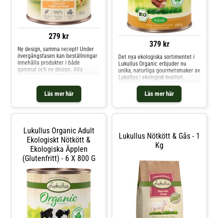
279 kr
379 kr
Ny design, samma recept! Under
övergångsfasen kan beställningar
Det nya ekologiska sortimentet i
innehålla produkter i både
Lukullus Organic erbjuder nu
gammal och ny design. Alla
unika, naturliga gourmetsmaker av
ingredienser är färska och
Lukullus i ekologisk kvalitet.
skonsamt bearbetade. Tack vare
Lukullus Organic förlitar sig på de
den varsamma processen bevaras
bästa ingredienserna från naturen
Läs mer här
Läs mer här
smaken och näringsinnehållet så
och från ekologiskt jordbruk: färsk
långt det är möjligt. För naturen
frukt och grönsaker, blandat med
levererar allt som din hund
högkvalitativt kött och oljor, ber
Lukullus Organic Adult
Lukullus Nötkött & Gås - 1
Ekologiskt Nötkött &
Kg
Ekologiska Äpplen
(glutenfritt) - 6 X 800 G