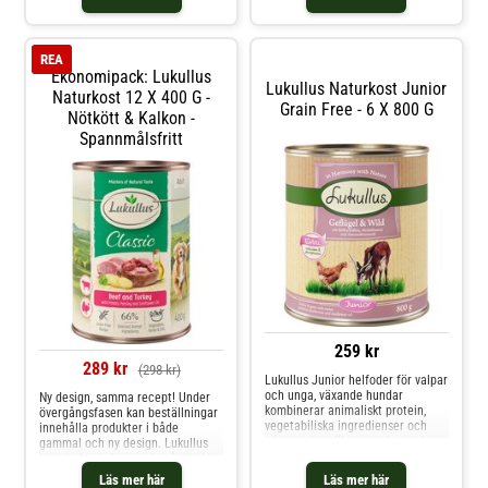
välsmakande, naturliga måltider
måltider. Våra glutenfria innehåll
med ett urval av de finaste,
kommer att glädja din hund - för
omsorgsfullt utvalda
en lättsmält ekologisk kost i
kvalitetsingredienserna är vårt
perfekt balans. Lukullus
REA
uppdrag – f
Ekonomipack: Lukullus
Lukullus Naturkost Junior
Naturkost 12 X 400 G -
Grain Free - 6 X 800 G
Nötkött & Kalkon -
Spannmålsfritt
259 kr
289 kr
(298 kr)
Lukullus Junior helfoder för valpar
och unga, växande hundar
Ny design, samma recept! Under
kombinerar animaliskt protein,
övergångsfasen kan beställningar
vegetabiliska ingredienser och
innehålla produkter i både
viktiga oljor till en mycket god
gammal och ny design. Lukullus
meny. Den rikhaltiga
hundfoder är baserade på särskilt
sammanställningen förser din valp
rikhaltiga recept. Kombinationen
Läs mer här
Läs mer här
eller unghund med alla