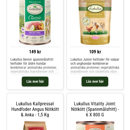
149 kr
109 kr
Lukullus Senior spannmålsfritt
Lukullus Junior helfoder för valpar
helfoder för äldre hundar
och unghundar kombinerar
kombinerar animaliska proteiner,
animaliska proteiner, vegetabiliska
vegetabiliska ingredienser och
ingredienser och värdefulla oljor.
värdefulla oljor. Den balanserade
Den näringsrika
sammansättningen kan bidra till
sammansättningen bidrar till att
Läs mer här
Läs mer här
att din äldre hund får i sig alla
din unghund får i sig alla
viktiga näringsämnen – utan
näringsämnen – helt utan kemiska
kemiska tillsatser som
tillsatser som aromer, färgämnen
konserveringsmedel, aromer o
och konserveringsmedel. Fö
Lukullus Kallpressat
Lukullus Vitality Joint:
Hundfoder Angus Nötkött
Nötkött (spannmålsfritt) -
& Anka - 1,5 Kg
6 X 800 G