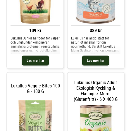
109 kr
389 kr
Lukullus Junior helfoder för valpar
Lukullus har alltid stått för
och unghundar kombinerar
naturligt innehåll för din
animaliska proteiner, vegetabiliska
gourmethund. Särskilt Lukullus
ingredienser och värdefulla oljor.
Menu Gustico tillverkas skonsamt
Den näringsrika
av råvaror av 100 %
sammansättningen bidrar till att
livsmedelskvalitet i en
Läs mer här
Läs mer här
din unghund får i sig alla
niederbayersk fabrik. Detta
näringsämnen – helt utan kemiska
våtfoder, som är rikt på
tillsatser som aromer, färgämnen
livsnödvändiga ämnen, ger din
och konserveringsmedel. Fö
fyrbenta vän alla viktiga vitaminer,
mineraler och s
Lukullus Organic Adult
Lukullus Veggie Bites 100
Ekologisk Kyckling &
G - 100 G
Ekologisk Morot
(glutenfritt) - 6 X 400 G