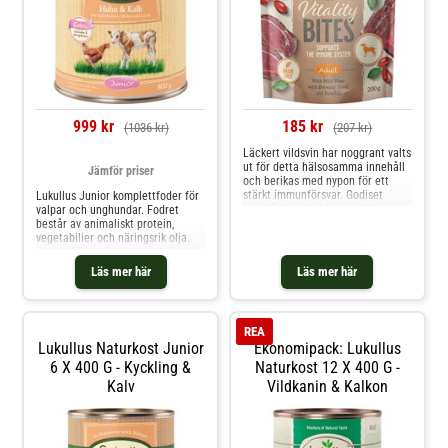
999 kr
185 kr
(1036 kr)
(207 kr)
Läckert vildsvin har noggrant valts
ut för detta hälsosamma innehåll
Jämför priser
och berikas med nypon för ett
stärkt immunförsvar. Godiset
Lukullus Junior komplettfoder för
innehåller också bryggerijäst, som
valpar och unghundar. Fodret
är rik på mannanoligosackarider
består av animaliskt protein,
och betaglukaner och kan bidra
vegetabilier och näringsrik olja.
till att stödja och lindra
Fodret förser din unga hund med
immunsystemet och tarmarna.
alla näringsämnen den behöver.
Läs mer här
Läs mer här
Gläd din hund med v
Lukullus Junior innehåller inga
kemiska tillsatser som arom-,
färg-, eller konserveringsmedel.
Naturen innehål
REA
Lukullus Naturkost Junior
Ekonomipack: Lukullus
6 X 400 G - Kyckling &
Naturkost 12 X 400 G -
Kalv
Vildkanin & Kalkon