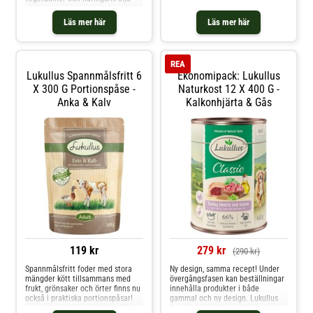
behöver. Det kärleksfullt
och förser din unga hund med alla
utformade receptet i Lukul
näringsämnen den behöver.
Läs mer här
Läs mer här
Lukullus Junior innehåller inga
kemiska tillsatser som arom-,
färg-, eller konserveringsmedel.
Naturen innehåll
REA
Lukullus Spannmålsfritt 6
Ekonomipack: Lukullus
X 300 G Portionspåse -
Naturkost 12 X 400 G -
Anka & Kalv
Kalkonhjärta & Gås
119 kr
279 kr
(290 kr)
Spannmålsfritt foder med stora
Ny design, samma recept! Under
mängder kött tillsammans med
övergångsfasen kan beställningar
frukt, grönsaker och örter finns nu
innehålla produkter i både
också i praktiska portionspåsar!
gammal och ny design. Lukullus
Lukullus naturliga våtfoder för din
hundfoder är baserade på särskilt