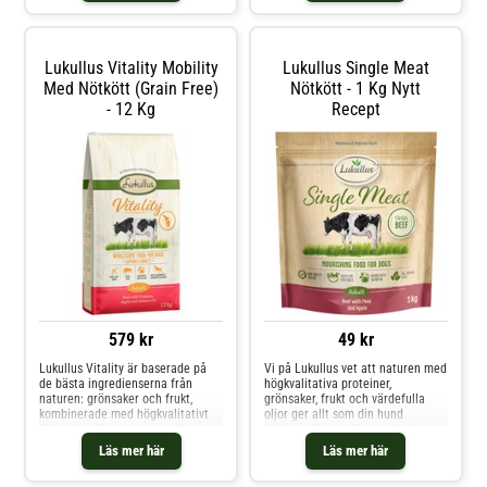
och de värdefulla näringsämnena
har noggrant utvecklats av
bevaras nästan helt. För
näringsspecialister. Med
köttsorter som kalkon o
Lukullus Vitality Mobility
Lukullus Single Meat
Med Nötkött (Grain Free)
Nötkött - 1 Kg Nytt
- 12 Kg
Recept
579 kr
49 kr
Lukullus Vitality är baserade på
Vi på Lukullus vet att naturen med
de bästa ingredienserna från
högkvalitativa proteiner,
naturen: grönsaker och frukt,
grönsaker, frukt och värdefulla
kombinerade med högkvalitativt
oljor ger allt som din hund
kött och inälvsmat samt oljor,
behöver för en näringsrik och
berikar din hunds måltider. De
smaklig kost. Att skapa
Läs mer här
Läs mer här
olika sorterna främjar en reglerad
välsmakande, naturliga måltider
matsmältning, stödjer
med ett urval av de finaste,