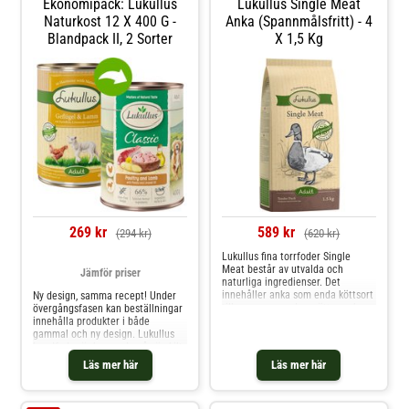
Ekonomipack: Lukullus
Lukullus Single Meat
Naturkost 12 X 400 G -
Anka (spannmålsfritt) - 4
Blandpack II, 2 Sorter
X 1,5 Kg
269 kr
589 kr
(294 kr)
(620 kr)
Lukullus fina torrfoder Single
Meat består av utvalda och
Jämför priser
naturliga ingredienser. Det
innehåller anka som enda köttsort
Ny design, samma recept! Under
tillsammans med morötter och
övergångsfasen kan beställningar
ärtor och tillagas varsamt genom
innehålla produkter i både
kallpressning. På detta sätt kan
gammal och ny design. Lukullus
de ursprungliga smakerna och alla
hundfoder är baserade på särskilt
viktiga näringsämnen till stor del
rikhaltiga recept. Kombinationen
Läs mer här
Läs mer här
bevaras. För nat
av animaliska proteiner,
växtbaserade ingredienser och
värdefulla oljor säkerställer att