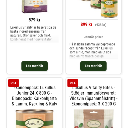
579 kr
899 kr
(936 kr)
Lukullus Vitality är baserat på de
bästa ingredienserna från
naturen. Grönsaker och frukt,
Jämför priser
kombinerat med högkvalitativt
kött och inälvsmat samt oljor,
På insidan samma väl beprövade
berikar din hunds måltider.
och sunda recept från Lukullus
Sorterna kan främja en reglerad
som alltid, men med en utsida
matsmältning, stödja
med en ny, fräsch design!
immunförsvaret eller rörligheten
Hänvisning: I övergångsfasen kan
och finns nu även i en kalorireduc
beställningarna består av
Läs mer här
Läs mer här
produkter med både den gamla
och nya designen. Lukullus
komplettfoder tillverkas efter
innehållsrika recept med en
REA
REA
mångfald
Ekonomipack: Lukullus
Lukullus Vitality Bites -
Junior 24 X 800 G -
Stödjer Immunförsvaret:
Blandpack: Kalkonhjärta
Vildsvin (spannmålsfritt) -
& Lamm, Kyckling & Kalv
Ekonomipack: 3 X 200 G