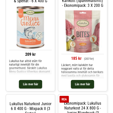
Kalvkött (spannmålsfritt)
& Spenat - 6 X 400 G
- Ekonomipack: 3 X 200 G
209 kr
185 kr
(207 kr)
Lukullus har alltid stått för
naturligt innehåll för din
Läckert, mört kalvkött har
gourmethund. Särskilt Lukullus
noggrant valts ut för detta
Menu Gustico tillverkas skonsamt
hälsosamma innehåll och berikats
av råvaror av 100 %
med laxolja och glukosamin för
livsmedelskvalitet i en
att ge extra stöd till
niederbayersk fabrik. Detta
rörelseapparaten hos vuxna och
Läs mer här
Läs mer här
våtfoder, som är rikt på
äldre hundar. Gläd din hund med
livsnödvändiga ämnen, ger din
välbefinnande genom dessa
fyrbenta vän alla viktiga vitaminer,
välsmakande snacks. Med några
mineraler och s
godbitar i fickan kan du
REA
underhålla din
Ekonomipack: Lukullus
Lukullus Naturkost Junior
Naturkost 24 X 800 G -
6 X 400 G - Mixpack II (3
Junior Blandpack (3