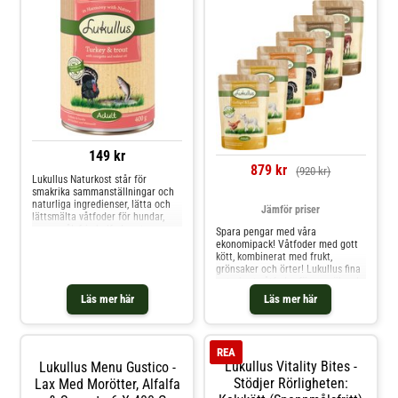
149 kr
879 kr
(920 kr)
Lukullus Naturkost står för
smakrika sammanställningar och
naturliga ingredienser, lätta och
Jämför priser
lättsmälta våtfoder för hundar,
spannmålsfria helfoder utan
Spara pengar med våra
kemiska tillsatser. Ny design -
ekonomipack! Våtfoder med gott
samma recept!
kött, kombinerat med frukt,
grönsaker och örter! Lukullus fina
naturkost våtfoder för nogräknade
hundar
Läs mer här
Läs mer här
REA
Lukullus Vitality Bites -
Lukullus Menu Gustico -
Stödjer Rörligheten:
Lax Med Morötter, Alfalfa