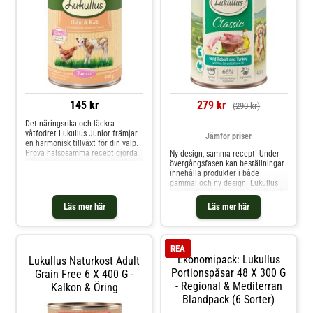
145 kr
279 kr
(290 kr)
Det näringsrika och läckra
våtfodret Lukullus Junior främjar
Jämför priser
en harmonisk tillväxt för din valp.
Prova hälsosamma recept gjorda
Ny design, samma recept! Under
på naturliga ingredienser i olika
övergångsfasen kan beställningar
varianter.
innehålla produkter i både
gammal och ny design. Lukullus
hundfoder är baserade på särskilt
rikhaltiga recept. Kombinationen
Läs mer här
Läs mer här
av animaliska proteiner,
växtbaserade ingredienser och
värdefulla oljor säkerställer att
din hund får alla näri
REA
Ekonomipack: Lukullus
Lukullus Naturkost Adult
Portionspåsar 48 X 300 G
Grain Free 6 X 400 G -
- Regional & Mediterran
Kalkon & Öring
Blandpack (6 Sorter)