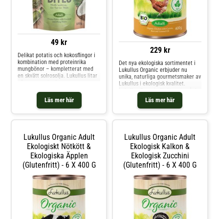
49 kr
229 kr
Delikat potatis och kokosflingor i
kombination med proteinrika
Det nya ekologiska sortimentet i
mungbönor – kompletterat med
Lukullus Organic erbjuder nu
en skvätt solrosolja. Lukullus litar
unika, naturliga gourmetsmaker av
på naturens kraft.
Lukullus i ekologisk kvalitet.
Kompletteringsfoder för fullvuxna
Lukullus Organic förlitar sig på de
hundar – Veggie Bites
bästa ingredienserna från naturen
Läs mer här
Läs mer här
och från ekologiskt jordbruk: färsk
frukt och grönsaker, blandat med
högkvalitativt kött och oljor, ber
Lukullus Organic Adult
Lukullus Organic Adult
Ekologiskt Nötkött &
Ekologisk Kalkon &
Ekologiska Äpplen
Ekologisk Zucchini
(glutenfritt) - 6 X 400 G
(glutenfritt) - 6 X 400 G