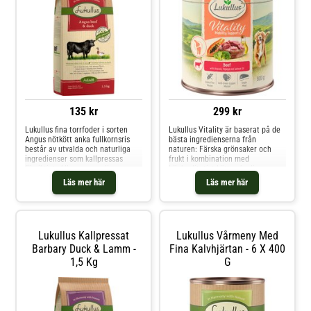
135 kr
299 kr
Lukullus fina torrfoder i sorten
Lukullus Vitality är baserat på de
Angus nötkött anka fullkornsris
bästa ingredienserna från
består av utvalda och naturliga
naturen: Färska grönsaker och
ingredienser som kallpressas
frukt i kombination med
försiktigt. Alla ursprungliga
högkvalitativt kött och oljor
smaker och värdefulla
berikar din hunds måltider. De
Läs mer här
Läs mer här
näringsämnen kan bevaras på ett
olika sorterna främjar en utmärkt
naturligt sätt med denna
matsmältning, stödjer
tillverkningsprocess. Naturen
immunförsvaret eller vårda och
tillhandahåller allt som din hund b
gynnar hälsan i lederna. Ge din
hund
Lukullus Kallpressat
Lukullus Vårmeny Med
Barbary Duck & Lamm -
Fina Kalvhjärtan - 6 X 400
1,5 Kg
G