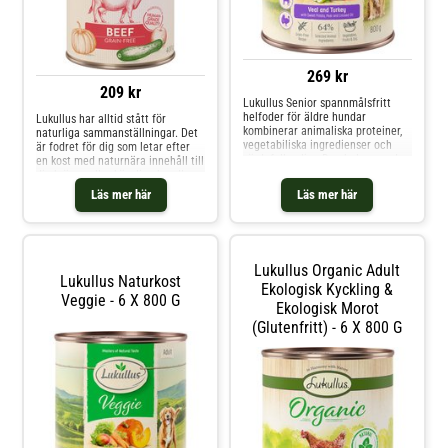
269 kr
209 kr
Lukullus Senior spannmålsfritt
helfoder för äldre hundar
Lukullus har alltid stått för
kombinerar animaliska proteiner,
naturliga sammanställningar. Det
vegetabiliska ingredienser och
är fodret för dig som letar efter
värdefulla oljor. Den balanserade
en kost med naturnära innehåll till
sammansättningen kan bidra till
din kräsna eller känsliga hund!
att din äldre hund får i sig alla
Lukullus Menu Gustico produceras
Läs mer här
Läs mer här
viktiga näringsämnen – utan
skonsamt med ingredienser av
kemiska tillsatser som
100 % livsmedelskvalitet i ett
konserveringsmedel, aromer o
företag i Bayern. Detta
näringsrika våtfod
Lukullus Organic Adult
Lukullus Naturkost
Ekologisk Kyckling &
Veggie - 6 X 800 G
Ekologisk Morot
(glutenfritt) - 6 X 800 G