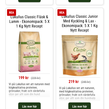
av animaliska proteiner,
växtbaserade ingredienser och
värdefulla oljor säkerställer att
din hund får alla näri
REA
REA
Lukullus Classic Junior
Lukullus Classic Fläsk &
Med Kyckling & Lax -
Lamm - Ekonomipack: 5 X
Ekonomipack: 5 X 1 Kg
1 Kg Nytt Recept
Nytt Recept
199 kr
(225 kr)
219 kr
(245 kr)
Vi på Lukullus vet att naturen med
högkvalitativa proteiner,
Vi på Lukullus vet att naturen,
grönsaker, frukt och värdefulla
med högkvalitativa proteiner,
oljor ger allt som din hund
grönsaker, frukt och värdefulla
behöver för en näringsrik och
oljor, ger allt som din hundvalp
smaklig kost. Att skapa
behöver för en näringsrik och
välsmakande, naturliga måltider
smaklig kost. Att skapa smakrika,
Läs mer här
Läs mer här
med ett urval av de finaste,
naturliga måltider med ett urval