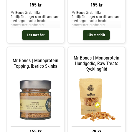
155 kr
155 kr
Mr Bones är det lilla
Mr Bones är det lilla
familjeföretaget som tillsammans
familjeföretaget som tillsammans
med noga utvalda lokala
med noga utvalda lokala
hantverkare producerar
hantverkare producerar
humankost klassat
humankost klassat
hundgodis!Nästan alla råvaror
hundgodis!Nästan alla råvaror
Läs mer här
Läs mer här
kommer från gårdar belägna i
kommer från gårdar belägna i
Salamanca och i norra
Salamanca och i norra
Extremadura i Spanien.. Förutom
Extremadura i Spanien.. Förutom
fisken förstås! som kommer från
fisken förstås! som kommer från
Kantabriska havet.Alla deras
Kantabriska havet.Alla deras
Mr Bones | Monoprotein
produk
produk
Mr Bones | Monoprotein
Hundgodis, Raw Treats
Topping, Iberico Skinka
Kycklingfilé
155 kr
79 kr