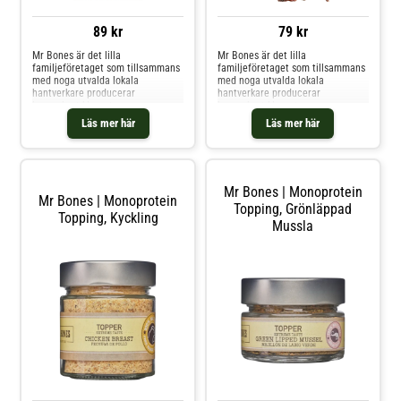
89 kr
79 kr
Mr Bones är det lilla
Mr Bones är det lilla
familjeföretaget som tillsammans
familjeföretaget som tillsammans
med noga utvalda lokala
med noga utvalda lokala
hantverkare producerar
hantverkare producerar
humankost klassat
humankost klassat
hundgodis!Nästan alla råvaror
hundgodis!Nästan alla råvaror
Läs mer här
Läs mer här
kommer från gårdar belägna i
kommer från gårdar belägna i
Salamanca och i norra
Salamanca och i norra
Extremadura i Spanien.. Förutom
Extremadura i Spanien.. Förutom
fisken förstås, som kommer från
fisken förstås, som kommer från
Kantabriska havet.Alla deras
Kantabriska havet.Alla deras
Mr Bones | Monoprotein
produk
produk
Mr Bones | Monoprotein
Topping, Grönläppad
Topping, Kyckling
Mussla