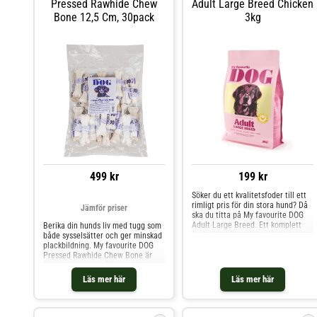
Pressed Rawhide Chew
Adult Large Breed Chicken
My favourite DOG. Tänk på att
Bone 12,5 Cm, 30pack
3kg
godis och tugg är
kompletteringsfoder och aldrig får
ersätta ett helfoder av god
kvalitet.
499 kr
199 kr
Söker du ett kvalitetsfoder till ett
rimligt pris för din stora hund? Då
Jämför priser
ska du titta på My favourite DOG
Adult Large Breed. Ett komplett
Berika din hunds liv med tugg som
helfoder sammansatt för att passa
både sysselsätter och ger minskad
vuxna hundar av stor ras, över 30
plackbildning. My favourite DOG
kg, från 1 års ålder. Med en
Pressed Rawhide Chew Bone är
noggrant balanserad
tillverkat av kokt råhud och är en
sammansättning och ett måttligt
riktig favorit hos fyrbenta vänner
Läs mer här
Läs mer här
energiinnehåll är detta foder
överallt. Tuggbenet ger inte bara
optimalt för att hålla din stora
sysselsättning och möjlighet att
hund slank och muskulös. Med
utöva ett naturligt tuggbeteende
färsk kyckling som en av
utan är också ett sätt att främja