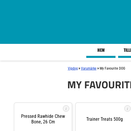
HEM
TIL
»
»
Vipdog
Varumärke
My Favourite DOG
MY FAVOURIT
i
i
Pressed Rawhide Chew
Trainer Treats 500g
Bone, 26 Cm