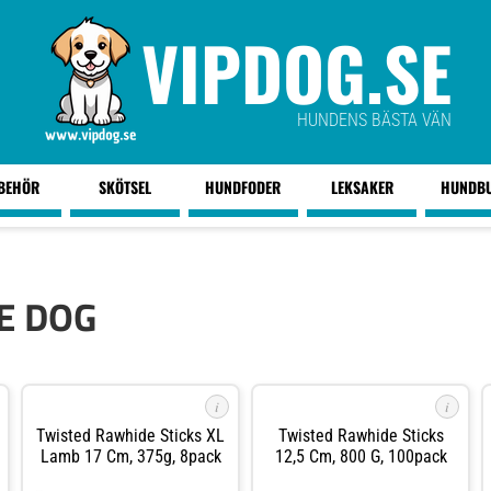
VIPDOG.SE
HUNDENS BÄSTA VÄN
LBEHÖR
SKÖTSEL
HUNDFODER
LEKSAKER
HUNDB
E DOG
i
i
Twisted Rawhide Sticks XL
Twisted Rawhide Sticks
Lamb 17 Cm, 375g, 8pack
12,5 Cm, 800 G, 100pack