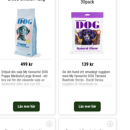
30pack
499 kr
139 kr
Erbjud din valp My favourite DOG
Ge din hund ett smaskigt tuggben
Puppy Medium/Large Breed - ett
med My favourite DOG Twisted
bra val för din växande valp av
Rawhide Sticks - Duck! Dessa
medelstor eller stor ras! Ett
tuggben är tillverkade av
komplett helfoder anpassat för
högkvalitativ råhud och är lindade
växande valpar, från 1 -12 månader,
med torkat ankkött av
från 10-15 kg vuxenvikt. My
humankvalitet. Varje tugga av
favourite DOG Puppy har ett
dessa tuggben gör inte bara din
smakligt innehåll av färsk kyckling
hund glad utan främjar även
Läs mer här
Läs mer här
som är den första ingrediensen.
munhälsan genom att mekaniskt
Förutom smakligheten innehåller
avlägsna plack. Perfekt som ett
fodret alla viktiga näringsämnen
belönande mellanmål eller en
som en växande valp behöver.
sysselsättning för din hund. Tänk
i
i
Protein och fett i anpassade nivåer
på att godis och tugg endast är
för valpar, kalcium och fosfor i
kompletteringsfoder och inte ska