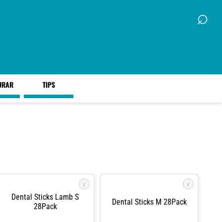
⌕
URAR
TIPS
i
i
Dental Sticks Lamb S
Dental Sticks M 28Pack
28Pack