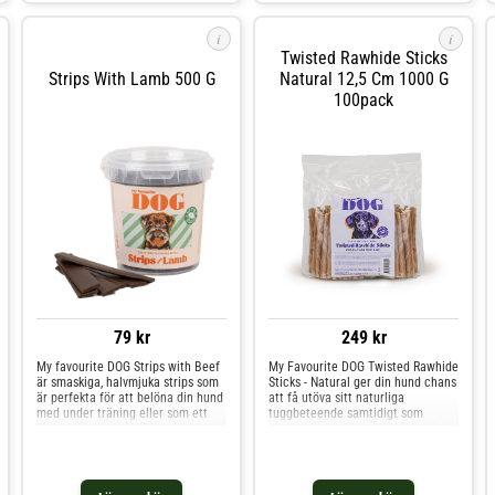
i
i
Twisted Rawhide Sticks
Strips With Lamb 500 G
Natural 12,5 Cm 1000 G
100pack
79 kr
249 kr
My favourite DOG Strips with Beef
My Favourite DOG Twisted Rawhide
är smaskiga, halvmjuka strips som
Sticks - Natural ger din hund chans
är perfekta för att belöna din hund
att få utöva sitt naturliga
med under träning eller som ett
tuggbeteende samtidigt som
läckert mellanmål. Tillverkade med
tuggandet avslägsnar plack och
en delikat smak av nötkött kommer
bidrar till bättre munhälsa. Det är
din hund att älska dessa
en smakupplevelse som din hund
högkvalitativa strips. En låg
inte kommer att kunna motstå!
fetthalt gör att du även kan
Skäm bort din hund med ett riktigt