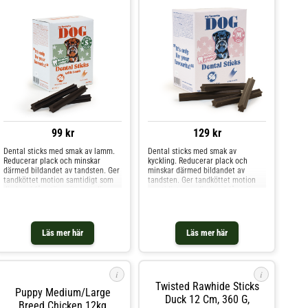
99 kr
129 kr
Dental sticks med smak av lamm.
Dental sticks med smak av
Reducerar plack och minskar
kyckling. Reducerar plack och
därmed bildandet av tandsten. Ger
minskar därmed bildandet av
tandköttet motion samtidigt som
tandsten. Ger tandköttet motion
din hund får utöva sitt naturliga
samtidigt som din hund får utöva
tuggbehov och får sysselsättning.
sitt naturliga tuggbehov och får
Lågt fettinnehåll för att minska
sysselsättning. Lågt fettinnehåll
risken för övervikt. Smakar ljuvligt!
för att minska risken för övervikt.
Smakar ljuvligt!
Läs mer här
Läs mer här
i
i
Twisted Rawhide Sticks
Puppy Medium/Large
Duck 12 Cm, 360 G,
Breed Chicken 12kg