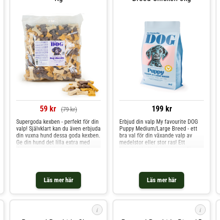
59 kr
199 kr
(79 kr)
Supergoda kexben - perfekt för din
Erbjud din valp My favourite DOG
valp! Självklart kan du även erbjuda
Puppy Medium/Large Breed - ett
din vuxna hund dessa goda kexben.
bra val för din växande valp av
Ge din hund det lilla extra med
medelstor eller stor ras! Ett
dessa vegetariska kexben med en
komplett helfoder anpassat för
härlig smak av vanilj. Perfekta att
växande valpar, från 1 -12 månader,
skämma bort din fyrbenta vän med
från 10-15 kg vuxenvikt. My
eller använda som en smidig
favourite DOG Puppy har ett
belöning på promenaden.
smakligt innehåll av färsk kyckling
Läs mer här
Läs mer här
Tillverkade i Nederländerna
som är den första ingrediensen.
Förutom smakligheten innehåller
fodret alla viktiga näringsämnen
som en växande valp behöver.
i
i
Protein och fett i anpassade nivåer
för valpar, kalcium och fosfor i