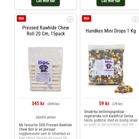
Läs mer här
Läs mer här
belönar flitigt, utan att
aktiveringsleksaker och de
kompromissa med din hunds hälsa.
levereras i en praktisk hink (i
Tillverkat i Nederländerna.
återvinningsbar plast) som gör att
godisarna håller sig mjuka längre.
REA
REA
i
i
Tänk på att godis och tugg är
kompletteringsfoder och aldrig får
Pressed Rawhide Chew
ersätta ett helfoder av god
Hundkex Mini Drops 1 Kg
Roll 20 Cm, 15pack
kvalitet.100% naturliga snacks!
Utan konstgjorda tillsatser, 0%
tillsattsocker och grymt god smak!
345 kr
59 kr
(399 kr)
(79 kr)
Smakrika belöningsgodisar -
vegetariska och kladdfria! Dessa
Jämför priser
hårda godbitar med en ljuvlig smak
av vanilj är det perfekta valet för
My favourite DOG Pressed Rawhide
att belöna din hund. De är helt
Chew Roll är en pressad
vegetariska och färgade med
tuggbensrulle som är tillverkad av
naturliga ingredienser som rödbeta
kokt råhud. Genom att tugga får