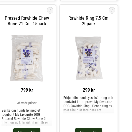
i
i
Pressed Rawhide Chew
Rawhide Ring 7,5 Cm,
Bone 21 Cm, 15pack
20pack
799 kr
299 kr
Erbjud din hund sysselsättning och
tandvård i ett - prova My favourite
Jämför priser
DOG Rawhide Ring ! Denna ring av
kokt råhud är inte bara ett
Berika din hunds liv med ett
smaskigt tugg, den bidrar också till
tuggben! My favourite DOG
att rensa bort plack och massera
Pressed Rawhide Chew Bone är
tandköttet - något som är viktigt
tillverkat av kokt råhud och är en
för munhälsan. Tillverkad av rena
riktig favorit hos fyrbenta vänner
naturprodukter ger det din hund
överallt. Tuggbenet ger inte bara