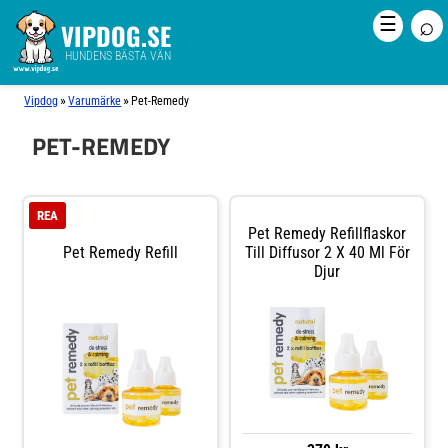
⌕
☰
VIPDOG.SE
HUNDENS BÄSTA VÄN
»
»
Vipdog
Varumärke
Pet-Remedy
PET-REMEDY
REA
Pet Remedy Refillflaskor
Pet Remedy Refill
Till Diffusor 2 X 40 Ml För
Djur