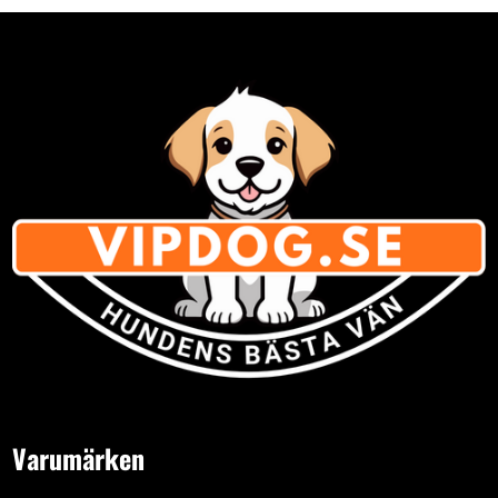
eller gnuggas in på djuret
Varumärken