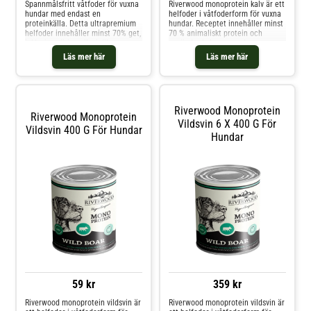
Spannmålsfritt våtfoder för vuxna
Riverwood monoprotein kalv är ett
hundar med endast en
helfoder i våtfoderform för vuxna
proteinkälla. Detta ultrapremium
hundar. Receptet innehåller minst
helfoder innehåller minst 70% get,
70 % animaliskt protein och
inklusive näringsrika inälvor,
använder kalv som enda
varsamt ångkokt för att bevara
animaliska proteinkälla. Det
Läs mer här
Läs mer här
viktiga aminosyror och
spannmålsfria receptet passar
näringsämnen. Receptet är
hundar i alla storlekar och är
idealiskt för hundar med
särskilt lämpligt för hundar med
foderkänslighet eller allergier,
foderkänslighet. Noggran
eftersom
Riverwood Monoprotein
Riverwood Monoprotein
Vildsvin 6 X 400 G För
Vildsvin 400 G För Hundar
Hundar
59 kr
359 kr
Riverwood monoprotein vildsvin är
Riverwood monoprotein vildsvin är