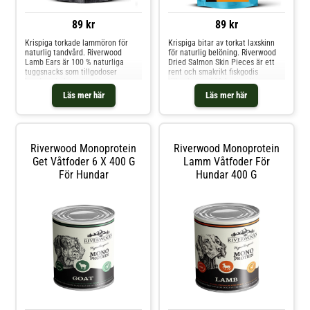
89 kr
89 kr
Krispiga torkade lammöron för
Krispiga bitar av torkat laxskinn
naturlig tandvård. Riverwood
för naturlig belöning. Riverwood
Lamb Ears är 100 % naturliga
Dried Salmon Skin Pieces är ett
tuggsnacks som tillgodoser
rent och smakrikt fiskgodis
hundens behov av att tugga
tillverkat av 100 % naturligt
samtidigt som de främjar
laxskinn utan tillsatser – perfekt
Läs mer här
Läs mer här
tandhälsan. De lufttorkade öronen
även för känsliga hundar och
har en tillfredsställande krispig
katter. Den höga halten protein
konsistens och är ett välsmakande
samt Omega-3 och Omega-6
alternativ för känsliga hundar
fettsyror stödjer hud-
Riverwood Monoprotein
Riverwood Monoprotein
Get Våtfoder 6 X 400 G
Lamm Våtfoder För
För Hundar
Hundar 400 G