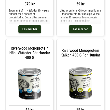
379 kr
59 kr
Spannmålsfritt våtfoder för vuxna
Ultra-premium våtfoder med lamm
hundar med endast en
– monoprotein för känsliga vuxna
proteinkälla. Detta ultrapremium
hundar. Riverwood Monoprotein
helfoder innehåller minst 70% get,
Lamm är ett spannmålsfritt
inklusive näringsrika inälvor,
helfoder med endast en animalisk
varsamt ångkokt för att bevara
proteinkälla. Lämpligt för hundar
Läs mer här
Läs mer här
viktiga aminosyror och
med allergier eller som del av en
näringsämnen. Receptet är
eliminationsdiet. Den starka
idealiskt för hundar med
doften och mjuka konsistensen
foderkänslighet eller allergier,
stimulerar aptiten
eftersom
Riverwood Monoprotein
Riverwood Monoprotein
Häst Våtfoder För Hundar
Kalkon 400 G För Hundar
400 G
69 kr
59 kr