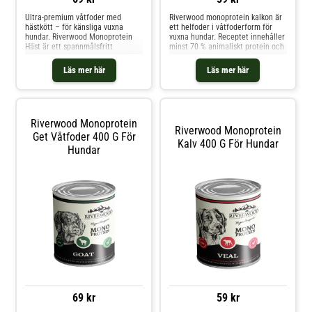
Ultra-premium våtfoder med
Riverwood monoprotein kalkon är
hästkött – för känsliga vuxna
ett helfoder i våtfoderform för
hundar. Riverwood Monoprotein
vuxna hundar. Receptet innehåller
Häst är ett spannmålsfritt
minst 70 % animaliskt protein och
helfoder med endast en animalisk
använder kalkon som enda
proteinkälla, särskilt utformat för
animaliska proteinkälla. Det
Läs mer här
Läs mer här
hundar med foderintoleranser.
spannmålsfria receptet passar
Skonsamt ångkokt för att bevara
hundar i alla storlekar och är
näringsämnen och aminosyror.
särskilt lämpligt för hundar med
Innehåller även näringsrik
foderkänslighet. Nog
Riverwood Monoprotein
Riverwood Monoprotein
Get Våtfoder 400 G För
Kalv 400 G För Hundar
Hundar
69 kr
59 kr