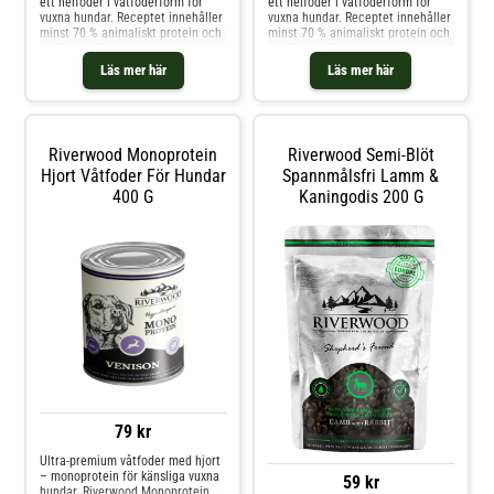
ett helfoder i våtfoderform för
ett helfoder i våtfoderform för
vuxna hundar. Receptet innehåller
vuxna hundar. Receptet innehåller
minst 70 % animaliskt protein och
minst 70 % animaliskt protein och
använder vildsvin som enda
använder vildsvin som enda
animaliska proteinkälla. Det
animaliska proteinkälla. Det
Läs mer här
Läs mer här
spannmålsfria receptet passar
spannmålsfria receptet passar
hundar i alla storlekar och är
hundar i alla storlekar och är
särskilt lämpligt för hundar med
särskilt lämpligt för hundar med
foderkänslighet.
foderkänslighet.
Riverwood Monoprotein
Riverwood Semi-Blöt
Hjort Våtfoder För Hundar
Spannmålsfri Lamm &
400 G
Kaningodis 200 G
79 kr
Ultra-premium våtfoder med hjort
– monoprotein för känsliga vuxna
59 kr
hundar. Riverwood Monoprotein