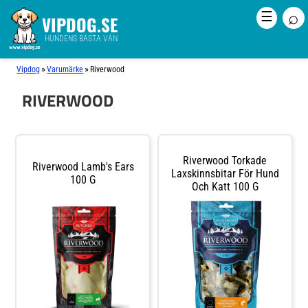
⌕
☰
VIPDOG.SE
HUNDENS BÄSTA VÄN
»
»
Vipdog
Varumärke
Riverwood
RIVERWOOD
Riverwood Torkade
Riverwood Lamb's Ears
Laxskinnsbitar För Hund
100 G
Och Katt 100 G