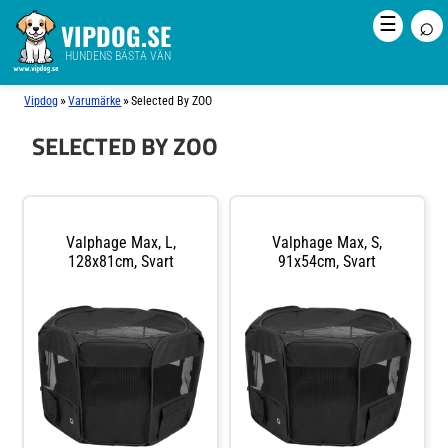
⌕
☰
VIPDOG.SE
HUNDENS BÄSTA VÄN
»
»
Vipdog
Varumärke
Selected By ZOO
SELECTED BY ZOO
Valphage Max, L,
Valphage Max, S,
128x81cm, Svart
91x54cm, Svart