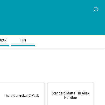
⌕
URAR
TIPS
Standard Matta Till Allax
Thule Burkrokar 2-Pack
Hundbur