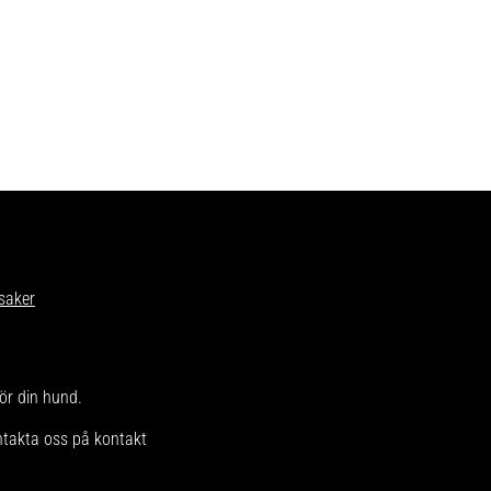
med storleksguiden ovan. Välj en
bur där hunden kan stå bekvämt,
samtidigt som buren får plats i
bilen.
saker
för din hund.
ntakta oss på kontakt