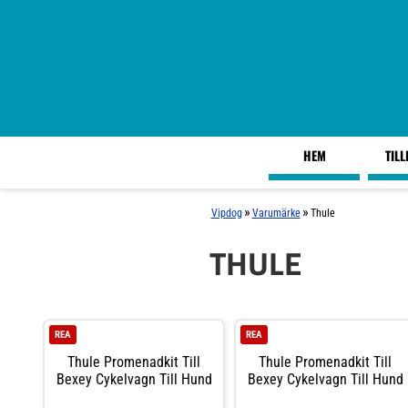
HEM
TIL
»
»
Vipdog
Varumärke
Thule
THULE
REA
REA
Thule Promenadkit Till
Thule Promenadkit Till
Bexey Cykelvagn Till Hund
Bexey Cykelvagn Till Hund