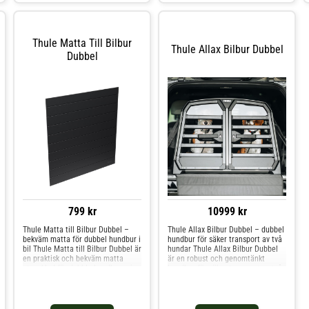
hopfälld: 109 x 76 x 35 cm
och längre resor.
Bakluckans mått: 610x400 mm
Thule Matta Till Bilbur
Thule Allax Bilbur Dubbel
Dubbel
799 kr
10999 kr
Thule Matta till Bilbur Dubbel –
Thule Allax Bilbur Dubbel – dubbel
bekväm matta för dubbel hundbur i
hundbur för säker transport av två
bil Thule Matta till Bilbur Dubbel är
hundar Thule Allax Bilbur Dubbel
en praktisk och bekväm matta
är en robust och genomtänkt
utvecklad för dubbla hundburar i
hundbur för säker transport av två
bil. Produkten hjälper till att skapa
hundar i bilen. Produkten är
en mjukare och mer trivsam yta för
utvecklad för hundägare som vill
hundarna under transport och
kombinera trygghet, stabilitet och
passar perfekt för både kortare
smart funktion vid både