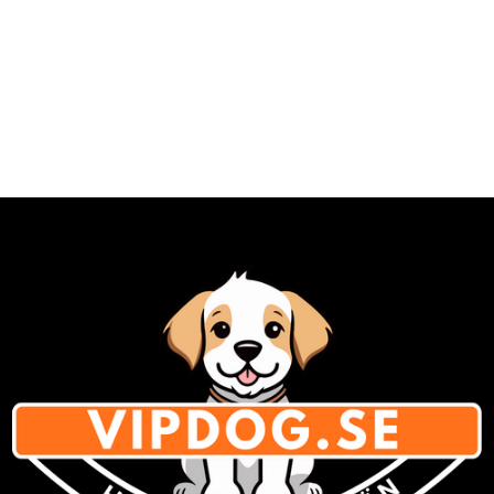
lämnas ensamma, som att skälla,
förstöra saker eller göra sina
behov inomhus. Thundershirt kan
hjälpa till att dämpa denna ångest
genom att ge hunden en känsla av
trygghet under ägarens frånvaro.
Veterinärbesök eller andra
stressiga miljöer Att besöka
veterinären, träffa nya människor
eller vistas i okända miljöer kan
stressa många hundar.
Thundershirt kan bidra till att
hålla hunden lugn och fokuserad i
dessa situationer. Här har vi
samlat några av era vanligaste
frågor som rör thundershirts för
hundar: Kan alla hundar använda
en Thundershirt? Ja, de flesta
hundar kan använda en
Thundershirt utan problem. De
finns i olika storlekar för att passa
hundar av alla raser och storlekar.
Om hunden har medicinska
problem eller är mycket känslig i
huden, bör du rådfråga en
veterinär innan du använder en.
Hur länge kan hunden ha på sig en
Thundershirt? En Thundershirt kan
användas i flera timmar, men det
är viktigt att övervaka hunden
under användningen. För långa
perioder utan pauser